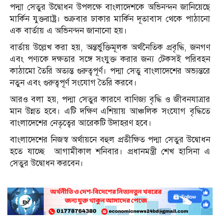
পদ্মা সেতুর উদ্বোধন উপলক্ষে বাংলাদেশকে অভিনন্দন জানিয়েছে
মার্কিন যুক্তরাষ্ট্র। শুক্রবার ঢাকার মা‌র্কিন দূতাবাস থে‌কে পাঠা‌নো
এক বার্তায় এ অভিনন্দন জানা‌নো হয়।
বার্তায় উল্লেখ করা হয়, অন্তর্ভুক্তিমূলক অর্থনৈতিক প্রবৃদ্ধি, জনগণ
এবং পণ্যকে দক্ষতার সঙ্গে সংযুক্ত করার জন্য টেকসই পরিবহন
কাঠামো তৈরি অত্যন্ত গুরুত্বপূর্ণ। পদ্মা সেতু বাংলাদেশের অভ্যন্তরে
নতুন এবং গুরুত্বপূর্ণ সংযোগ তৈরি করবে।
আরও বলা হয়, পদ্মা সেতুর কার‌ণে বাণিজ্য বৃদ্ধি ও জীবনযাত্রার
মান উন্নত হ‌বে। এটি দক্ষিণ এশিয়ায় আঞ্চলিক সংযোগ বৃদ্ধিতে
বাংলাদেশের নেতৃত্বের আরেকটি উদাহরণ হ‌বে।
বাংলা‌দে‌শের নিজস্ব অর্থায়‌নে বহুল প্রতী‌ক্ষিত পদ্মা সেতুর উদ্বোধন
হ‌তে যা‌চ্ছে আগামীকাল শ‌নিবার। প্রধানমন্ত্রী শেখ হা‌সিনা এ
সেতুর উদ্বোধন কর‌বেন।