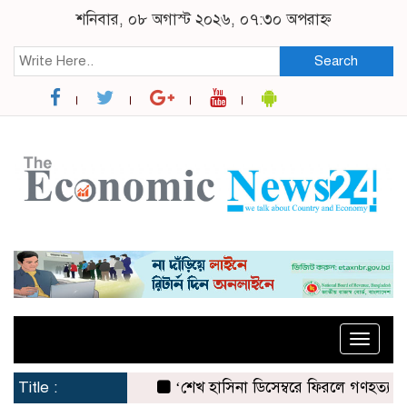
শনিবার, ০৮ অগাস্ট ২০২৬, ০৭:৩০ অপরাহ্ন
Search
Toggle
naviga
Title :
‘শেখ হাসিনা ডিসেম্বরে ফিরলে গণহত্যার দায় নিয়