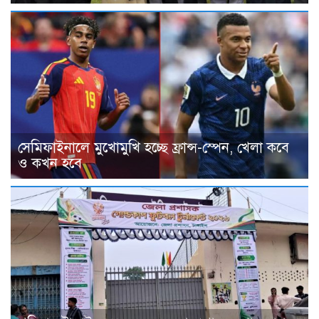
সেমিফাইনালে মুখোমুখি হচ্ছে ফ্রান্স-স্পেন, খেলা কবে
ও কখন হবে