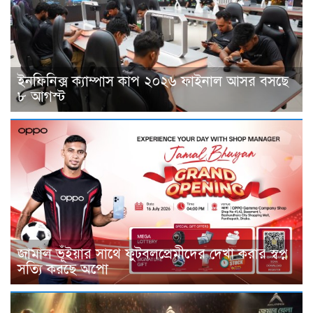
ইনফিনিক্স ক্যাম্পাস কাপ ২০২৬ ফাইনাল আসর বসছে
৮ আগস্ট
জামাল ভূঁইয়ার সাথে ফুটবলপ্রেমীদের দেখা করার স্বপ্ন
সত্যি করছে অপো