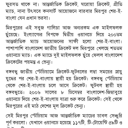
ফুরসত থাকে না। আন্তর্জাতিক ক্রিকেট, ঘরোয়া ক্রিকেট, প্রীতি
ম‌্যাচ, নানা উৎসবে কনসার্ট আয়োজনে বারবার মিরপুর শের-ই-
বাংলা যেন প্রধান ভরসা।
মিরপুরের এই সবুজ গালিচা আজ অন‌্যরকম এক মাইলফলক
ছুঁয়েছে। ইংল‌্যান্ডের বিপক্ষে দ্বিতীয় ওয়ানডে দিয়ে ২০০তম
আন্তর্জাতিক ম‌্যাচ আয়োজনের সাক্ষী হলো শের-ই-বাংলা।
পাশাপাশি বাংলাদেশ জাতীয় ক্রিকেট দল মিরপুরে খেলছে শততম
ওয়ানডে ম‌্যাচ। এক ম‌্যাচে দুই মাইলফলক ছুঁয়ে ফেলল বাংলাদেশ
ক্রিকেটের পয়মন্ত এ ভেন্যু।
বঙ্গবন্ধু জাতীয় স্টেডিয়ামে ক্রিকেট-ফুটবলের লম্বা সময়ের স্নায়ু
যুদ্ধের পর শের-ই-বাংলায় স্থায়ী হয় ক্রিকেট। বঙ্গবন্ধু স্টেডিয়াম
থেকে শের-ই-বাংলায় চলে আসে ক্রিকেট। ফুটবল স্থায়ী হয়
বঙ্গবন্ধুতে। ২০০৬ সালের ৮ ডিসেম্বর বাংলাদেশ-জিম্বাবুয়ে
ওয়ানডে দিয়ে শের-ই-বাংলায় যাত্রা শুরু করে ক্রিকেট। সেই থেকে
মিরপুরের এই মাঠ দেশের মূল ক্রিকেট ভেন্যু।
সেই মিরপুর স্টেডিয়াম আজ আন্তর্জাতিক ম‌্যাচের ডাবল সেঞ্চুরি
পূর্ণ করলো। যেখানে ওয়ানডে হয়েছে ১১৭টি, টি-টোয়েন্টি ৫৯টি ও