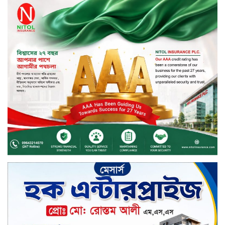
অনুপ্রবেশের সময় ৮ বাংলাদেশি নারী
আটক
মাধবপুর গৃহবধূর ঝুলন্ত মরদেহ উদ্ধার
করছে পুলিশ
চ্যানেল আইয়ের ‘আমরাই বাংলাদেশ’
টকশোতে সাইফুল ইসলাম সোহেল ও
চিত্রনায়ক ডিএ তায়েব
টাঙ্গাইলে নিহত বাস মালিকদের
পরিবারকে অনুদান ও সম্মাননা প্রদান
টাঙ্গাইলে ভাষা কর্মশালা ও পুরষ্কার
বিতরণ