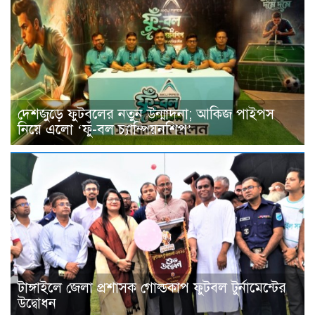
দেশজুড়ে ফুটবলের নতুন উন্মাদনা; আকিজ পাইপস
নিয়ে এলো ‘ফুঁ-বল চ্যাম্পিয়নশিপ’
টাঙ্গাইলে জেলা প্রশাসক গোল্ডকাপ ফুটবল টুর্নামেন্টের
উদ্বোধন