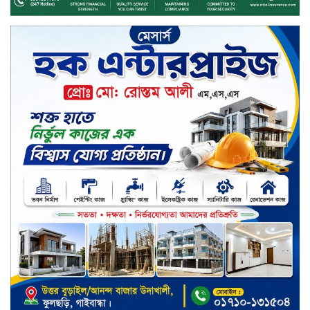
কেন্দ্র, মেহেরপুর এর আঞ্চলিক রিভিউ
কর্মশালা/২০২৫-২৬ অনুষ্ঠিত
মুসলিম নিকাহ রেজিস্ট্রার কল্যাণ
পরিষদের সম্মেলন অনুষ্ঠিত
দীর্ঘস্থায়ী ৭,৫০০ এমএএইচ ব্যাটারি
এবং শক্তিশালী গরিলা গ্লাস ৭আই সুরক্ষা
নিয়ে শাওমি উন্মোচন করল নতুন রেডমি
১৭
খালেদা জিয়ার গাড়ীতে হামলাকারী
রুবেলের গোত্রীয় সন্ত্রাসীদের গ্রেফতারের
দাবি
ক্যাশলেস বাংলাদেশ বিনির্মাণে
ইসলামী ব্যাংকের উদ্যোগে বাংলা
কিউআর নিয়ে বিশিষ্ট আলেমদের সঙ্গে
মতবিনিময় সভা অনুষ্ঠিত