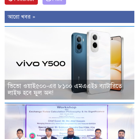
আরো খবর »
ভিভো ওয়াই৫০০-এর ৮১০০ এমএএইচ ব্যাটারিতে
লাইফ হবে ফুল অন!