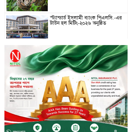
স্ট্যান্ডার্ড ইসলামী ব্যাংক পিএলসি.-এর
টাউন হল মিটিং-২০২৬ অনুষ্ঠিত
বিদায়ী সপ্তাহে দর পতনের শীর্ষে এস
আলম কোল্ড রোল্ড
বিদায়ী সপ্তাহে দর বৃদ্ধির শীর্ষে ফারইস্ট
ফাইন্যান্স
বিদায়ী সপ্তাহে লেনদেনের শীর্ষে শার্প
ইন্ডাস্ট্রিজ
চুয়াডাঙ্গায় বিএআরআই’র কৃষি গবেষণা