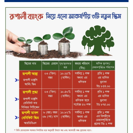
‘শেখ হাসিনা ডিসেম্বরে ফিরলে গণহত্যার
দায় নিয়ে কারাগারে যাবেন,’ আইনমন্ত্রী
মধ্যরাতে শাহজালাল বিমানবন্দরের
বলাকা লাউঞ্জে অগ্নিকাণ্ড
নিরাপদ ও স্বল্পব্যয়ে ক্যাশলেস লেনদেন
গড়তে কাজ করছে বাংলাদেশ ব্যাংক:
গভর্নর
জীবননগর সীমান্ত দিয়ে ভারতে অবৈধ
অনুপ্রবেশের সময় ৮ বাংলাদেশি নারী
আটক