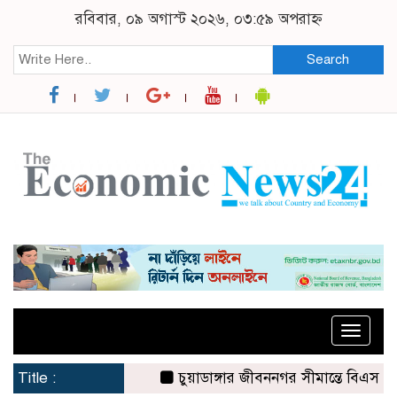
রবিবার, ০৯ অগাস্ট ২০২৬, ০৩:৫৯ অপরাহ্ন
Search
Toggle
naviga
Title :
চুয়াডাঙ্গার জীবননগর সীমান্তে বিএসএফের ৩ 