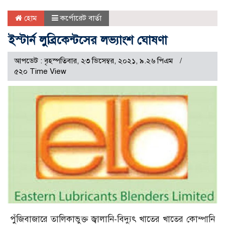
হোম
কর্পোরেট বার্তা
ইস্টার্ন লুব্রিকেন্টসের লভ্যাংশ ঘোষণা
আপডেট : বৃহস্পতিবার, ২৩ ডিসেম্বর, ২০২১, ৯.২৬ পিএম
৫২০ Time View
পুঁজিবাজারে তালিকাভুক্ত জ্বালানি-বিদ্যুৎ খাতের খাতের কোম্পানি