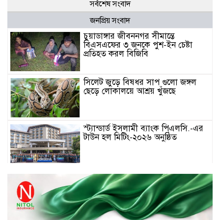
সর্বশেষ সংবাদ
জনপ্রিয় সংবাদ
চুয়াডাঙ্গার জীবননগর সীমান্তে
বিএসএফের ৩ জনকে পুশ-ইন চেষ্টা
প্রতিহত করল বিজিবি
সিলেট জুড়ে বিষধর সাপ গুলো জঙ্গল
ছেড়ে লোকালয়ে আশ্রয় খুঁজছে
স্ট্যান্ডার্ড ইসলামী ব্যাংক পিএলসি.-এর
টাউন হল মিটিং-২০২৬ অনুষ্ঠিত
বিদায়ী সপ্তাহে দর পতনের শীর্ষে এস
আলম কোল্ড রোল্ড