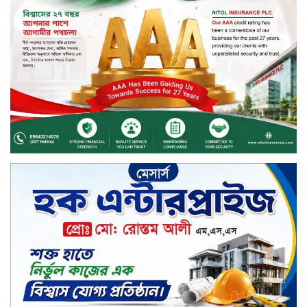
বিদায়ী সপ্তাহে দর বৃদ্ধির শীর্ষে ফারইস্ট
ফাইন্যান্স
বিদায়ী সপ্তাহে লেনদেনের শীর্ষে শার্প
ইন্ডাস্ট্রিজ
চুয়াডাঙ্গায় বিএআরআই’র কৃষি গবেষণা
কেন্দ্র, মেহেরপুর এর আঞ্চলিক রিভিউ
কর্মশালা/২০২৫-২৬ অনুষ্ঠিত
মুসলিম নিকাহ রেজিস্ট্রার কল্যাণ
পরিষদের সম্মেলন অনুষ্ঠিত
দীর্ঘস্থায়ী ৭,৫০০ এমএএইচ ব্যাটারি
এবং শক্তিশালী গরিলা গ্লাস ৭আই সুরক্ষা
নিয়ে শাওমি উন্মোচন করল নতুন রেডমি
১৭