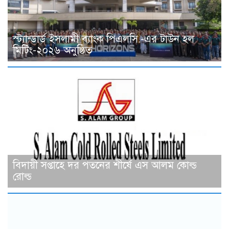
স্ট্যান্ডার্ড ইসলামী ব্যাংক পিএলসি.-এর টাউন হল
মিটিং-২০২৬ অনুষ্ঠিত
বিদায়ী সপ্তাহে দর পতনের শীর্ষে এস আলম কোল্ড
রোল্ড