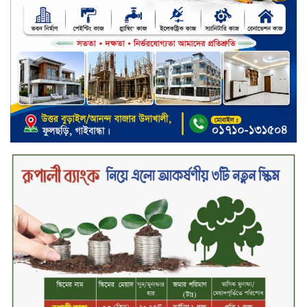
খালেদা জিয়ার গাড়ীতে হামলাকারী
রুবেলের গোত্রীয় সন্ত্রাসীদের গ্রেফতারের
দাবি
ক্যাশলেস বাংলাদেশ বিনির্মাণে
ইসলামী ব্যাংকের উদ্যোগে বাংলা
কিউআর নিয়ে বিশিষ্ট আলেমদের সঙ্গে
মতবিনিময় সভা অনুষ্ঠিত
‘শেখ হাসিনা ডিসেম্বরে ফিরলে গণহত্যার
দায় নিয়ে কারাগারে যাবেন,’ আইনমন্ত্রী
মধ্যরাতে শাহজালাল বিমানবন্দরের
বলাকা লাউঞ্জে অগ্নিকাণ্ড
নিরাপদ ও স্বল্পব্যয়ে ক্যাশলেস লেনদেন
গড়তে কাজ করছে বাংলাদেশ ব্যাংক:
গভর্নর