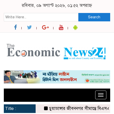
রবিবার, ০৯ অগাস্ট ২০২৬, ০১:৫২ অপরাহ্ন
Search
Toggle
naviga
Title :
চুয়াডাঙ্গার জীবননগর সীমান্তে বিএসএফের ৩ জ