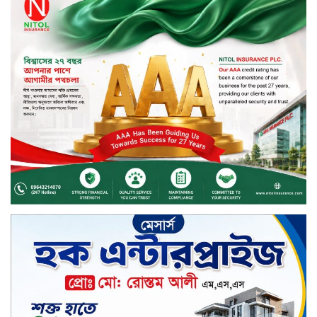
কর্মশালা/২০২৫-২৬ অনুষ্ঠিত
মুসলিম নিকাহ রেজিস্ট্রার কল্যাণ
পরিষদের সম্মেলন অনুষ্ঠিত
দীর্ঘস্থায়ী ৭,৫০০ এমএএইচ ব্যাটারি
এবং শক্তিশালী গরিলা গ্লাস ৭আই সুরক্ষা
নিয়ে শাওমি উন্মোচন করল নতুন রেডমি
১৭
খালেদা জিয়ার গাড়ীতে হামলাকারী
রুবেলের গোত্রীয় সন্ত্রাসীদের গ্রেফতারের
দাবি
ক্যাশলেস বাংলাদেশ বিনির্মাণে
ইসলামী ব্যাংকের উদ্যোগে বাংলা
কিউআর নিয়ে বিশিষ্ট আলেমদের সঙ্গে
মতবিনিময় সভা অনুষ্ঠিত
‘শেখ হাসিনা ডিসেম্বরে ফিরলে গণহত্যার