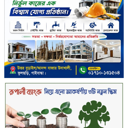
দায় নিয়ে কারাগারে যাবেন,’ আইনমন্ত্রী
মধ্যরাতে শাহজালাল বিমানবন্দরের
বলাকা লাউঞ্জে অগ্নিকাণ্ড
নিরাপদ ও স্বল্পব্যয়ে ক্যাশলেস লেনদেন
গড়তে কাজ করছে বাংলাদেশ ব্যাংক:
গভর্নর
জীবননগর সীমান্ত দিয়ে ভারতে অবৈধ
অনুপ্রবেশের সময় ৮ বাংলাদেশি নারী
আটক
মাধবপুর গৃহবধূর ঝুলন্ত মরদেহ উদ্ধার
করছে পুলিশ