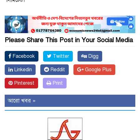
লিমিটেড।
Please Share This Post in Your Social Media
Facebook
Twitter
Digg
Linkedin
Reddit
Google Plus
Pinterest
Print
আরো খবর »