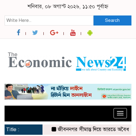
শনিবার, ০৮ অগাস্ট ২০২৬, ১১:৫০ পূর্বাহ্ন
Search
Toggle
naviga
Title :
জীবননগর সীমান্ত দিয়ে ভারতে অবৈধ অনুপ্রবে