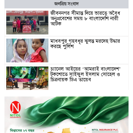
জনপ্রিয় সংবাদ
জীবননগর সীমান্ত দিয়ে ভারতে অবৈধ
অনুপ্রবেশের সময় ৮ বাংলাদেশি নারী
আটক
মাধবপুর গৃহবধূর ঝুলন্ত মরদেহ উদ্ধার
করছে পুলিশ
চ্যানেল আইয়ের ‘আমরাই বাংলাদেশ’
টকশোতে সাইফুল ইসলাম সোহেল ও
চিত্রনায়ক ডিএ তায়েব
টাঙ্গাইলে নিহত বাস মালিকদের
পরিবারকে অনুদান ও সম্মাননা প্রদান
টাঙ্গাইলে ভাষা কর্মশালা ও পুরষ্কার
বিতরণ