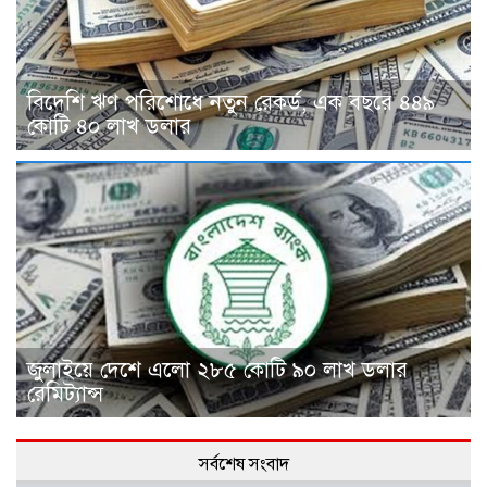
বিদেশি ঋণ পরিশোধে নতুন রেকর্ড, এক বছরে ৪৪৯
কোটি ৪০ লাখ ডলার
জুলাইয়ে দেশে এলো ২৮৫ কোটি ৯০ লাখ ডলার
রেমিট্যান্স
সর্বশেষ সংবাদ