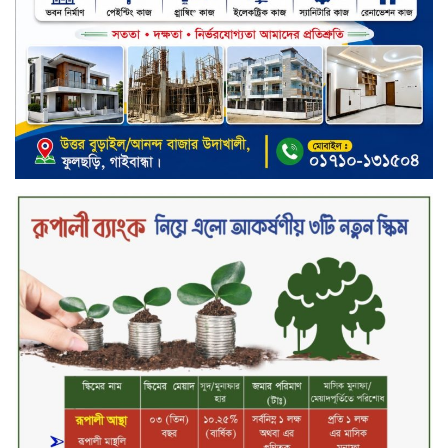
নিটল ইন্স্যুরেন্স
সিলেটের ওসমানীনগরে দুই বাসের
মুখোমুখি সংঘর্ষে ৮ জন নিহত
২০২৯ সালের মধ্যে বাংলাদেশের
সবচেয়ে বিশ্বস্ত, টেকসই ও ক্যাশলেস
ব্যাংক হওয়ার লক্ষ্য নিয়ে ‘ভিশন ২০২৯’
উন্মোচন করল কমিউনিটি ব্যাংক
বাংলাদেশ পিএলসি
শিক্ষার্থীদের জন্য দারাজে এক্সক্লুসিভ
ডিসকাউন্ট নিয়ে আসছে রিয়েলমি
সি১০০এক্স
পরিবারের কাছে কিশোরের কান্নাজড়িত
কণ্ঠ শোনিয়ে ১২ লাখ টাকা মুক্তিপণ
দাবি, টাকা না পেয়ে শ্বাসরোধে হত্যা—
আলোচিত রাফিজ হত্যা মামলার অন্যতম