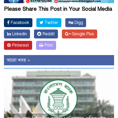
Please Share This Post in Your Social Media
Facebook
Twitter
Digg
Linkedin
Reddit
Google Plus
Pinterest
Print
আরো খবর »