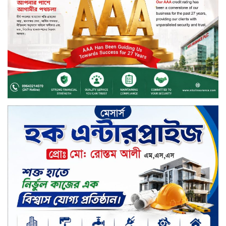
সড়ক নিরাপত্তায় বিশেষ অবদান রাখায়
নিসচা বিশেষ সম্মাননা পেলেন লায়ন গনি
মিয়া বাবুল
মার্কেন্টাইল ব্যাংকের নির্বাহী কমিটির
চেয়ারম্যান হলেন আনোয়ারুল হক
সপ্তাহের শেষ কার্যদিবসে লেনদেনের
তালিকায় শীর্ষে উঠে এসেছে শার্প
ইন্ডাস্ট্রিজ
সপ্তাহের শেষ কার্যদিবসে দরপতনের
শীর্ষে সেনা ইন্স্যুরেন্স
সপ্তাহের শেষ কার্যদিবসে দরবৃদ্ধির শীর্ষে