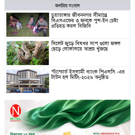
জনপ্রিয় সংবাদ
চুয়াডাঙ্গার জীবননগর সীমান্তে
বিএসএফের ৩ জনকে পুশ-ইন চেষ্টা
প্রতিহত করল বিজিবি
সিলেট জুড়ে বিষধর সাপ গুলো জঙ্গল
ছেড়ে লোকালয়ে আশ্রয় খুঁজছে
স্ট্যান্ডার্ড ইসলামী ব্যাংক পিএলসি.-এর
টাউন হল মিটিং-২০২৬ অনুষ্ঠিত
বিদায়ী সপ্তাহে দর পতনের শীর্ষে এস
আলম কোল্ড রোল্ড
বিদায়ী সপ্তাহে দর বৃদ্ধির শীর্ষে ফারইস্ট
ফাইন্যান্স