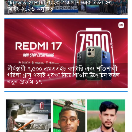
স্ট্যান্ডার্ড ইসলামী ব্যাংক পিএলসি.-এর টাউন হল
মিটিং-২০২৬ অনুষ্ঠিত
দীর্ঘস্থায়ী ৭,৫০০ এমএএইচ ব্যাটারি এবং শক্তিশালী
গরিলা গ্লাস ৭আই সুরক্ষা নিয়ে শাওমি উন্মোচন করল
নতুন রেডমি ১৭