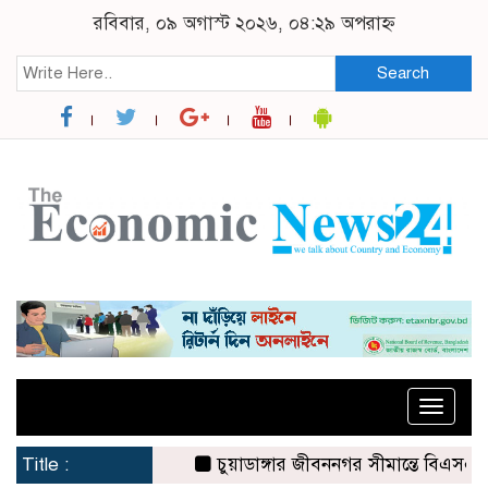
রবিবার, ০৯ অগাস্ট ২০২৬, ০৪:২৯ অপরাহ্ন
Search
Toggle
naviga
Title :
চুয়াডাঙ্গার জীবননগর সীমান্তে বিএসএফের ৩ জ