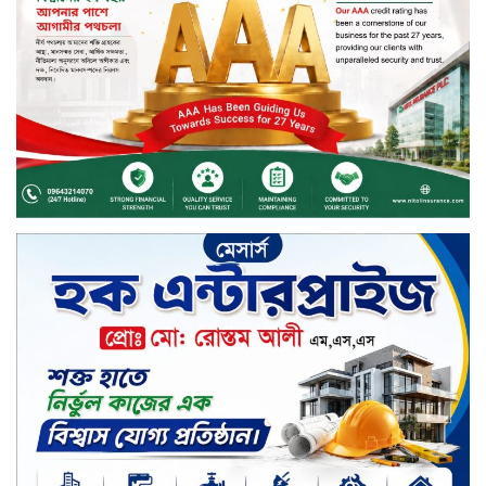
বিদায়ী সপ্তাহে লেনদেনের শীর্ষে শার্প
ইন্ডাস্ট্রিজ
চুয়াডাঙ্গায় বিএআরআই’র কৃষি গবেষণা
কেন্দ্র, মেহেরপুর এর আঞ্চলিক রিভিউ
কর্মশালা/২০২৫-২৬ অনুষ্ঠিত
মুসলিম নিকাহ রেজিস্ট্রার কল্যাণ
পরিষদের সম্মেলন অনুষ্ঠিত
দীর্ঘস্থায়ী ৭,৫০০ এমএএইচ ব্যাটারি
এবং শক্তিশালী গরিলা গ্লাস ৭আই সুরক্ষা
নিয়ে শাওমি উন্মোচন করল নতুন রেডমি
১৭
খালেদা জিয়ার গাড়ীতে হামলাকারী