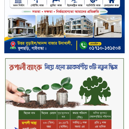
রুবেলের গোত্রীয় সন্ত্রাসীদের গ্রেফতারের
দাবি
ক্যাশলেস বাংলাদেশ বিনির্মাণে
ইসলামী ব্যাংকের উদ্যোগে বাংলা
কিউআর নিয়ে বিশিষ্ট আলেমদের সঙ্গে
মতবিনিময় সভা অনুষ্ঠিত
‘শেখ হাসিনা ডিসেম্বরে ফিরলে গণহত্যার
দায় নিয়ে কারাগারে যাবেন,’ আইনমন্ত্রী
মধ্যরাতে শাহজালাল বিমানবন্দরের
বলাকা লাউঞ্জে অগ্নিকাণ্ড
নিরাপদ ও স্বল্পব্যয়ে ক্যাশলেস লেনদেন
গড়তে কাজ করছে বাংলাদেশ ব্যাংক:
গভর্নর