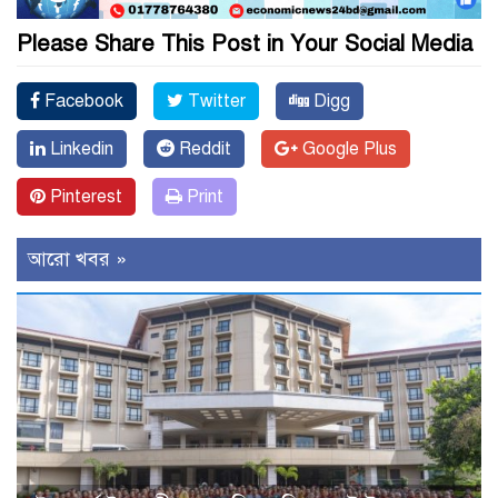
Please Share This Post in Your Social Media
Facebook
Twitter
Digg
Linkedin
Reddit
Google Plus
Pinterest
Print
আরো খবর »