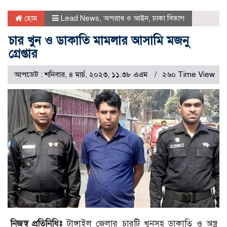
হোম
Lead News
,
অপরাধ ও আইন
,
ঢাকা বিভাগ
চার খুন ও ডাকাতি মামলার আসামি মজনু
গ্রেপ্তার
আপডেট : শনিবার, ৪ মার্চ, ২০২৩, ১১.৩৮ এএম
২৬০ Time View
নিজস্ব প্রতিনিধিঃ
টাঙ্গাইল জেলার চারটি খুনসহ ডাকাতি ও অস্ত্র