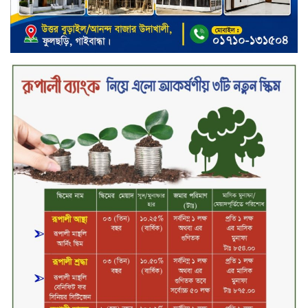
ইসলামী ব্যাংকের উদ্যোগে বাংলা
কিউআর নিয়ে বিশিষ্ট আলেমদের সঙ্গে
মতবিনিময় সভা অনুষ্ঠিত
‘শেখ হাসিনা ডিসেম্বরে ফিরলে গণহত্যার
দায় নিয়ে কারাগারে যাবেন,’ আইনমন্ত্রী
মধ্যরাতে শাহজালাল বিমানবন্দরের
বলাকা লাউঞ্জে অগ্নিকাণ্ড
নিরাপদ ও স্বল্পব্যয়ে ক্যাশলেস লেনদেন
গড়তে কাজ করছে বাংলাদেশ ব্যাংক:
গভর্নর
জীবননগর সীমান্ত দিয়ে ভারতে অবৈধ
অনুপ্রবেশের সময় ৮ বাংলাদেশি নারী
আটক