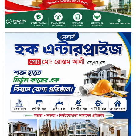
চুয়াডাঙ্গায় বিএআরআই’র কৃষি গবেষণা
কেন্দ্র, মেহেরপুর এর আঞ্চলিক রিভিউ
কর্মশালা/২০২৫-২৬ অনুষ্ঠিত
মুসলিম নিকাহ রেজিস্ট্রার কল্যাণ
পরিষদের সম্মেলন অনুষ্ঠিত
দীর্ঘস্থায়ী ৭,৫০০ এমএএইচ ব্যাটারি
এবং শক্তিশালী গরিলা গ্লাস ৭আই সুরক্ষা
নিয়ে শাওমি উন্মোচন করল নতুন রেডমি
১৭
খালেদা জিয়ার গাড়ীতে হামলাকারী
রুবেলের গোত্রীয় সন্ত্রাসীদের গ্রেফতারের
দাবি
ক্যাশলেস বাংলাদেশ বিনির্মাণে