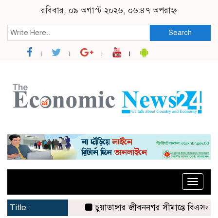
রবিবার, ০৯ অগাস্ট ২০২৬, ০৬:৪৭ অপরাহ্ন
Search
Toggle
naviga
Title :
চুয়াডাঙ্গার জীবননগর সীমান্তে বিএসএফের ৩ জ