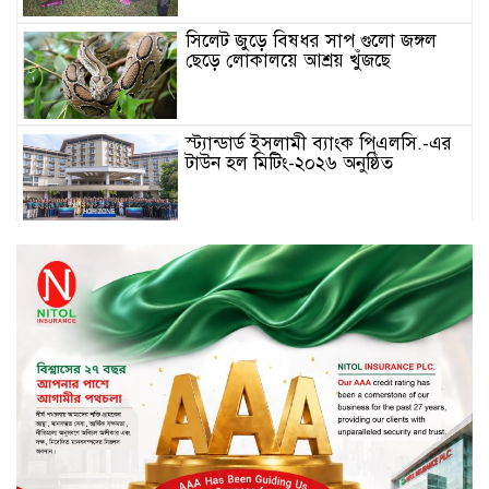
সিলেট জুড়ে বিষধর সাপ গুলো জঙ্গল
ছেড়ে লোকালয়ে আশ্রয় খুঁজছে
স্ট্যান্ডার্ড ইসলামী ব্যাংক পিএলসি.-এর
টাউন হল মিটিং-২০২৬ অনুষ্ঠিত
বিদায়ী সপ্তাহে দর পতনের শীর্ষে এস
আলম কোল্ড রোল্ড
বিদায়ী সপ্তাহে দর বৃদ্ধির শীর্ষে ফারইস্ট
ফাইন্যান্স
বিদায়ী সপ্তাহে লেনদেনের শীর্ষে শার্প
ইন্ডাস্ট্রিজ