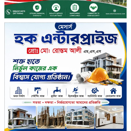
সপ্তাহের তৃতীয় কার্যদিবসে দরবৃদ্ধির
শীর্ষে সেন্ট্রাল ইন্সুরেন্স
সপ্তাহের তৃতীয় কার্যদিবসে দরপতনের
শীর্ষে রিং শাইন টেক্সটাইল
টাঙ্গাইলে জুলাই গণঅভ্যুত্থান দিবস
পালিত
জাতিসংঘের হিসাব ও সরকারি গেজেটের
বাইরে থাকা ৫৬৪ নিহতের পরিচয়
প্রকাশের দাবি বিসিআরএসের
চুয়াডাঙ্গায় পুষ্পস্তবক অর্পণ ও আলোচনা
সভার মধ্য দিয়ে জুলাই গণঅভ্যুত্থান
দিবস পালিত