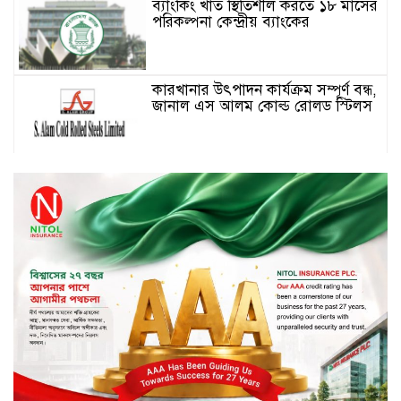
ব্যাংকিং খাত স্থিতিশীল করতে ১৮ মাসের
পরিকল্পনা কেন্দ্রীয় ব্যাংকের
কারখানার উৎপাদন কার্যক্রম সম্পূর্ণ বন্ধ,
জানাল এস আলম কোল্ড রোলড স্টিলস
দীর্ঘস্থায়ী ৭,৫০০ এমএএইচ ব্যাটারি
এবং শক্তিশালী গরিলা গ্লাস ৭আই সুরক্ষা
নিয়ে শাওমি উন্মোচন করল নতুন রেডমি
১৭
২০২৫-২৬ অর্থবছরে এনবিআরের রাজস্ব
আদায় ৪.১৫ লাখ কোটি টাকা
সপ্তাহের তৃতীয় কার্যদিবসে লেনদেনের
শীর্ষে একমি পেস্টিসাইড