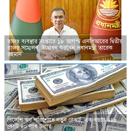
রাজস্ব ব্যবস্থার সংস্কারে ১৮ আগস্ট এনবিআরের দ্বিতীয়
রাজস্ব সম্মেলন, উদ্বোধন করবেন প্রধানমন্ত্রী তারেক
রহমান
বিদেশি ঋণ পরিশোধে নতুন রেকর্ড, এক বছরে ৪৪৯
কোটি ৪০ লাখ ডলার