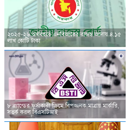
২০২৫-২৬ অর্থবছরে এনবিআরের রাজস্ব আদায় ৪.১৫
লাখ কোটি টাকা
৮ ব্র্যান্ডের ফর্সাকারী ক্রিমে বিপজ্জনক মাত্রায় মার্কারি,
সতর্ক করল বিএসটিআই