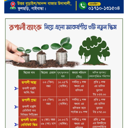
৮ ব্র্যান্ডের ফর্সাকারী ক্রিমে বিপজ্জনক
মাত্রায় মার্কারি, সতর্ক করল বিএসটিআই
জুলাই গণঅভ্যুত্থান ছিল সর্বস্তরের
মানুষের আন্দোলন: মুহাম্মদ ইউনূস
গণতন্ত্র ও আত্মত্যাগের ইতিহাস সংরক্ষণ
করবে জুলাই স্মৃতি জাদুঘর: প্রধানমন্ত্রী
সিলেট ওসমানী বিমানবন্দরে সালাম
এয়ার চালু হচ্ছে ১লা সেপ্টেম্বর হতে