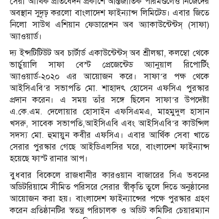
সেরা আর্থিক প্রতিবেদন প্রকাশে আন্তর্জাতিক পরিমণ্ডলেও নিজেদের
অবস্থান সুদৃঢ় করলো বাংলাদেশ ফাইন্যান্স লিমিটেড। এবার জিতে
নিলো সাউথ এশিয়ান ফেডারেশন অব অ্যাকাউন্টেন্টস্ (সাফা)
অ্যাওয়ার্ড।
দ্য ইন্সটিটিউট অব চার্টার্ড একাউন্টেন্টস্ অব শ্রীলঙ্কা, কলম্বো থেকে
ভার্চুয়ালি সাফা বেস্ট প্রেজেন্টেড অ্যানুয়াল রিপোর্টিং
অ্যাওয়ার্ড-২০২০ এর আয়োজন করে। সাফা’র পক্ষ থেকে
আইসিএবি’র সভাপতি মো. শাহাদৎ হোসেন এফসিএ পুরস্কার
প্রদান করেন। এ সময় তাঁর সঙ্গে ছিলেন সাফা’র উপদেষ্টা
এ.কে.এম. দেলোয়ার হোসাইন এফসিএমএ, মাহমুদুল হাসান
খসরু, সাবেক সভাপতি,আইসিএবি এবং আইসিএবি’র কাউন্সিল
সদস্য মো. হুমায়ুন কবীর এফসিএ। এবার আর্থিক সেবা খাতে
সেরার পুরস্কার গেছে আইডিএলসির ঘরে, বাংলাদেশ ফাইন্যান্স
হয়েছে ফাস্ট রানার আপ।
বুধবার বিকেলে রাজধানীর কারওয়ান বাজারের সিএ ভবনের
অডিটরিয়ামে সীমিত পরিসরে সেরার স্বীকৃতি তুলে দিতে অনুষ্ঠানের
আয়োজন করা হয়। বাংলাদেশ ফাইন্যান্সের পক্ষে পুরস্কার গ্রহণ
করেন প্রতিষ্ঠানটির স্বতন্ত্র পরিচালক ও অডিট কমিটির চেয়ারম্যান