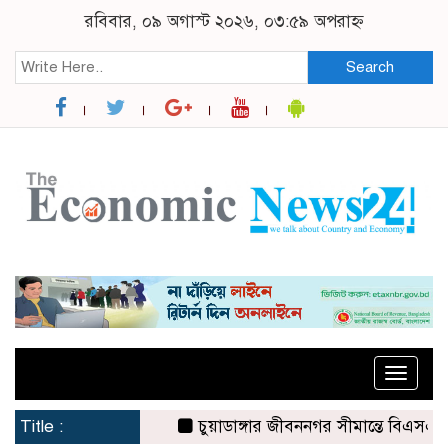
রবিবার, ০৯ অগাস্ট ২০২৬, ০৩:৫৯ অপরাহ্ন
Search
Toggle
naviga
Title :
চুয়াডাঙ্গার জীবননগর সীমান্তে বিএসএফের ৩ জন