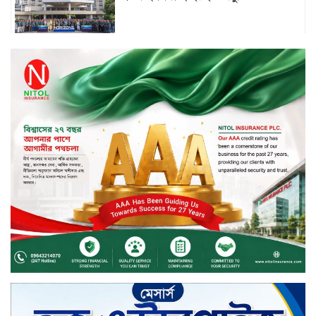
বিদায়ী সপ্তাহে দর পতনের শীর্ষে এস
আলম কোল্ড রোল্ড
বিদায়ী সপ্তাহে দর বৃদ্ধির শীর্ষে ফারইস্ট
ফাইন্যান্স
বিদায়ী সপ্তাহে লেনদেনের শীর্ষে শার্প
ইন্ডাস্ট্রিজ
চুয়াডাঙ্গায় বিএআরআই’র কৃষি গবেষণা
কেন্দ্র, মেহেরপুর এর আঞ্চলিক রিভিউ
কর্মশালা/২০২৫-২৬ অনুষ্ঠিত
মুসলিম নিকাহ রেজিস্ট্রার কল্যাণ