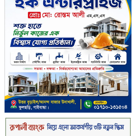
পরিষদের সম্মেলন অনুষ্ঠিত
দীর্ঘস্থায়ী ৭,৫০০ এমএএইচ ব্যাটারি
এবং শক্তিশালী গরিলা গ্লাস ৭আই সুরক্ষা
নিয়ে শাওমি উন্মোচন করল নতুন রেডমি
১৭
খালেদা জিয়ার গাড়ীতে হামলাকারী
রুবেলের গোত্রীয় সন্ত্রাসীদের গ্রেফতারের
দাবি
ক্যাশলেস বাংলাদেশ বিনির্মাণে
ইসলামী ব্যাংকের উদ্যোগে বাংলা
কিউআর নিয়ে বিশিষ্ট আলেমদের সঙ্গে
মতবিনিময় সভা অনুষ্ঠিত
‘শেখ হাসিনা ডিসেম্বরে ফিরলে গণহত্যার
দায় নিয়ে কারাগারে যাবেন,’ আইনমন্ত্রী