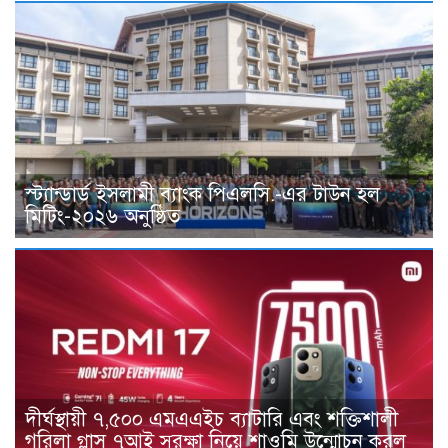
স্ট্যান্ডার্ড ইসলামী ব্যাংক পিএলসি.-এর টাউন হল
মিটিং-২০২৬ অনুষ্ঠিত
দীর্ঘস্থায়ী ৭,৫০০ এমএএইচ ব্যাটারি এবং শক্তিশালী
গরিলা গ্লাস ৭আই সুরক্ষা নিয়ে শাওমি উন্মোচন করল