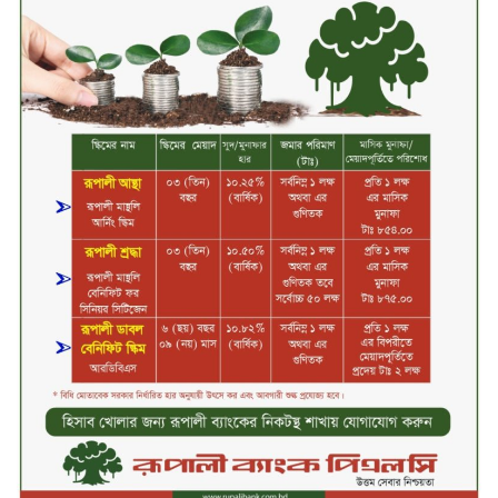
মধ্যরাতে শাহজালাল বিমানবন্দরের
বলাকা লাউঞ্জে অগ্নিকাণ্ড
নিরাপদ ও স্বল্পব্যয়ে ক্যাশলেস লেনদেন
গড়তে কাজ করছে বাংলাদেশ ব্যাংক:
গভর্নর
জীবননগর সীমান্ত দিয়ে ভারতে অবৈধ
অনুপ্রবেশের সময় ৮ বাংলাদেশি নারী
আটক