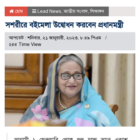
হোম
Lead News
,
জাতীয় সংবাদ
,
শিক্ষাঙ্গন
সশরীরে বইমেলা উদ্বোধন করবেন প্রধানমন্ত্রী
আপডেট : শনিবার, ২১ জানুয়ারী, ২০২৩, ৮.৪৯ পিএম
২৪৪ Time View
আগামী ১ ফেব্রুয়ারি থেকে শুরু হচ্ছে অমর একুশে