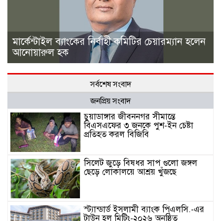
মার্কেন্টাইল ব্যাংকের নির্বাহী কমিটির চেয়ারম্যান হলেন
আনোয়ারুল হক
সর্বশেষ সংবাদ
জনপ্রিয় সংবাদ
চুয়াডাঙ্গার জীবননগর সীমান্তে
বিএসএফের ৩ জনকে পুশ-ইন চেষ্টা
প্রতিহত করল বিজিবি
সিলেট জুড়ে বিষধর সাপ গুলো জঙ্গল
ছেড়ে লোকালয়ে আশ্রয় খুঁজছে
স্ট্যান্ডার্ড ইসলামী ব্যাংক পিএলসি.-এর
টাউন হল মিটিং-২০২৬ অনুষ্ঠিত