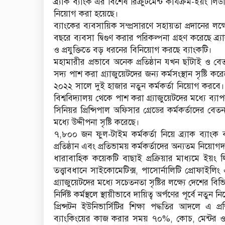
ব্র্যাক ব্যাংক এর বিশেষ রিক্রুটমেন্ট কার্যক্রম-ইয়ং ল
নিয়োগ করা হয়েছে।
ব্যাংকের ব্যবসায়িক সম্প্রসারণে সহায়তা প্রদানের 
বছরে ব্যবসা দ্বিগুণ করার পরিকল্পনা গ্রহণ করেছে ব্র
ও প্রযুক্তিতে বড় ধরনের বিনিয়োগ করছে ব্যাংকটি।
মহামারীর প্রভাবে অনেক প্রতিষ্ঠান যখন ছাঁটাই ও ব
সদ্য পাশ করা গ্র্যাজুয়েটদের জন্য কর্মসংস্থান সৃষ্টি কর
২০২২ সালে দুই হাজার নতুন কর্মকর্তা নিয়োগ করব
বিশ্ববিদ্যালয় থেকে পাশ করা গ্র্যাজুয়েটদের মধ্যে ব্
সিনিয়র প্রিন্সিপাল অফিসার গ্রেডের কর্মকর্তাদের বেতন
মধ্যে উদ্দীপনা সৃষ্টি করেছে।
৭,৮০০ জন ফুল-টাইম কর্মকর্তা নিয়ে ব্র্যাক ব্যাংক ব
প্রতিষ্ঠান এবং প্রতিভাময় কর্মকর্তাদের অন্যতম নিয়োগ
ধারাবাহিক কয়েকটি বাছাই প্রক্রিয়ার মাধ্যমে ইয়
তত্ত্বাবধানে সাইকোমেটিক্স, পাসোর্নালিটি প্রোফাইলিং
গ্র্যাজুয়েটদের মধ্যে সচেতনতা সৃষ্টির লক্ষ্যে দেশের ব
নির্দিষ্ট কর্মস্থলে স্থায়ীভাবে দায়িত্ব অর্পণের পূর্বে নত
প্রিন্সটন ইউনিভা‌র্সিটির শিক্ষা পদ্ধতির আদলে এ 
ব্যাংকিংয়ের কাজ করার সময় ৭০%, কোচ, মেন্টর 