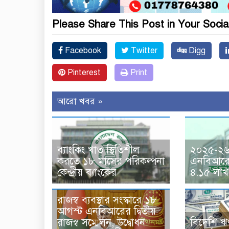
Please Share This Post in Your Socia
Facebook
Twitter
Digg
Pinterest
Print
আরো খবর »
ব্যাংকিং খাত স্থিতিশীল
২০২৫-২৬ 
করতে ১৮ মাসের পরিকল্পনা
এনবিআরের
কেন্দ্রীয় ব্যাংকের
৪.১৫ লাখ
রাজস্ব ব্যবস্থার সংস্কারে ১৮
আগস্ট এনবিআরের দ্বিতীয়
রাজস্ব সম্মেলন, উদ্বোধন
বিদেশি ঋ