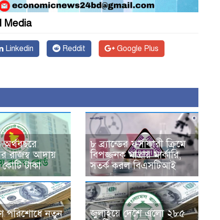
l Media
Linkedin
Reddit
Google Plus
৮ ব্র্যান্ডের ফর্সাকারী ক্রিমে
অর্থবছরে
বিপজ্জনক মাত্রায় মার্কারি,
 রাজস্ব আদায়
সতর্ক করল বিএসটিআই
 কোটি টাকা
জুলাইয়ে দেশে এলো ২৮৫
ণ পরিশোধে নতুন