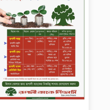
কমিউনিটি ব্যাংক বাংলাদেশ
পিএলসি
শিক্ষার্থীদের জন্য দারাজে
এক্সক্লুসিভ ডিসকাউন্ট নিয়ে আসছে
রিয়েলমি সি১০০এক্স
পরিবারের কাছে কিশোরের
কান্নাজড়িত কণ্ঠ শোনিয়ে ১২ লাখ
টাকা মুক্তিপণ দাবি, টাকা না পেয়ে
শ্বাসরোধে হত্যা—আলোচিত
রাফিজ হত্যা মামলার অন্যতম
সামি গাজীপুর থেকে গ্রেফতার
নড়াইলে বিএনপির ৬ নেতার
বহিষ্কারাদেশ প্রত্যাহার