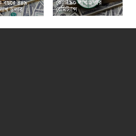
কোটি ৯০ লাখ ডলার
এক বছরে ৪৪৯
রেমিট্যান্স
লাখ ডলার