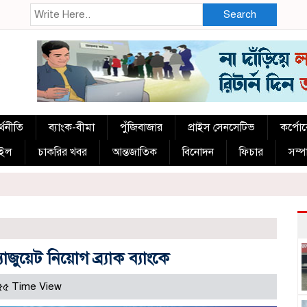
Search
্থনীতি
ব্যাংক-বীমা
পুঁজিবাজার
প্রাইস সেনসেটিভ
কর্পো
াইল
চাকরির খবর
আন্তজাতিক
বিনোদন
ফিচার
সম্
যাজুয়েট নিয়োগ ব্র্যাক ব্যাংকে
৫৫ Time View