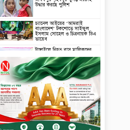
উদ্ধার করছে পুলিশ
চ্যানেল আইয়ের ‘আমরাই
বাংলাদেশ’ টকশোতে সাইফুল
ইসলাম সোহেল ও চিত্রনায়ক ডিএ
তায়েব
টাঙ্গাইলে নিহত বাস মালিকদের
পরিবারকে অনুদান ও সম্মাননা
প্রদান
টাঙ্গাইলে ভাষা কর্মশালা ও পুরষ্কার
বিতরণ
সড়ক নিরাপত্তায় বিশেষ অবদান
রাখায় নিসচা বিশেষ সম্মাননা
পেলেন লায়ন গনি মিয়া বাবুল
মার্কেন্টাইল ব্যাংকের নির্বাহী
কমিটির চেয়ারম্যান হলেন