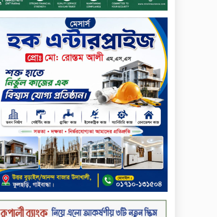
আনোয়ারুল হক
সপ্তাহের শেষ কার্যদিবসে
লেনদেনের তালিকায় শীর্ষে উঠে
এসেছে শার্প ইন্ডাস্ট্রিজ
সপ্তাহের শেষ কার্যদিবসে
দরপতনের শীর্ষে সেনা ইন্স্যুরেন্স
সপ্তাহের শেষ কার্যদিবসে দরবৃদ্ধির
শীর্ষে নিটল ইন্স্যুরেন্স
সিলেটের ওসমানীনগরে দুই বাসের
মুখোমুখি সংঘর্ষে ৮ জন নিহত
২০২৯ সালের মধ্যে বাংলাদেশের
সবচেয়ে বিশ্বস্ত, টেকসই ও
ক্যাশলেস ব্যাংক হওয়ার লক্ষ্য
নিয়ে ‘ভিশন ২০২৯’ উন্মোচন করল