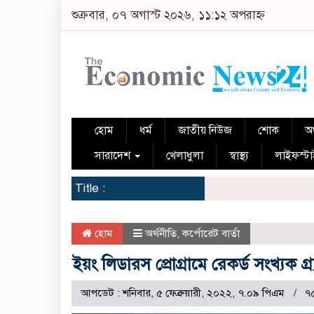
শুক্রবার, ০৭ অগাস্ট ২০২৬, ১১:১২ অপরাহ্ন
হোম
ধর্ম
জাতীয় নিউজ
শোক
অর
সারাদেশ
খেলাধুলা
স্বাস্থ্য
লাইফস্ট
Title :
হোম
অর্থনীতি
,
কর্পোরেট বার্তা
ইয়ং লিডারস প্রোগ্রামে রেকর্ড সংখ্যক গ্র্
আপডেট : শনিবার, ৫ ফেব্রুয়ারী, ২০২২, ৭.০৯ পিএম
৭