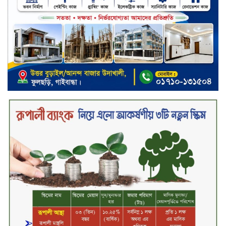
বলাকা লাউঞ্জে অগ্নিকাণ্ড
নিরাপদ ও স্বল্পব্যয়ে ক্যাশলেস লেনদেন
গড়তে কাজ করছে বাংলাদেশ ব্যাংক:
গভর্নর
জীবননগর সীমান্ত দিয়ে ভারতে অবৈধ
অনুপ্রবেশের সময় ৮ বাংলাদেশি নারী
আটক
মাধবপুর গৃহবধূর ঝুলন্ত মরদেহ উদ্ধার
করছে পুলিশ
চ্যানেল আইয়ের ‘আমরাই বাংলাদেশ’
টকশোতে সাইফুল ইসলাম সোহেল ও
চিত্রনায়ক ডিএ তায়েব