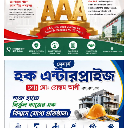
দীর্ঘস্থায়ী ৭,৫০০ এমএএইচ ব্যাটারি
এবং শক্তিশালী গরিলা গ্লাস ৭আই সুরক্ষা
নিয়ে শাওমি উন্মোচন করল নতুন রেডমি
১৭
খালেদা জিয়ার গাড়ীতে হামলাকারী
রুবেলের গোত্রীয় সন্ত্রাসীদের গ্রেফতারের
দাবি
ক্যাশলেস বাংলাদেশ বিনির্মাণে
ইসলামী ব্যাংকের উদ্যোগে বাংলা
কিউআর নিয়ে বিশিষ্ট আলেমদের সঙ্গে
মতবিনিময় সভা অনুষ্ঠিত
‘শেখ হাসিনা ডিসেম্বরে ফিরলে গণহত্যার
দায় নিয়ে কারাগারে যাবেন,’ আইনমন্ত্রী
মধ্যরাতে শাহজালাল বিমানবন্দরের