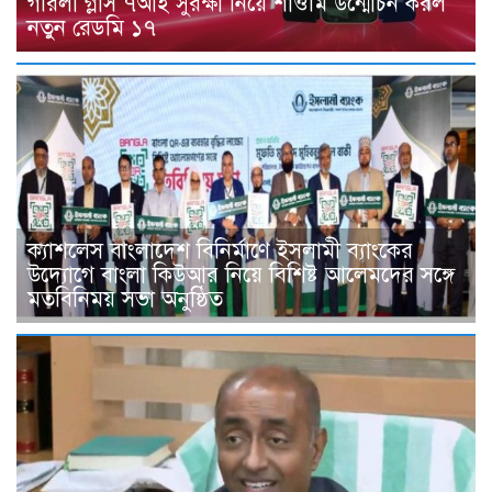
গরিলা গ্লাস ৭আই সুরক্ষা নিয়ে শাওমি উন্মোচন করল
নতুন রেডমি ১৭
ক্যাশলেস বাংলাদেশ বিনির্মাণে ইসলামী ব্যাংকের
উদ্যোগে বাংলা কিউআর নিয়ে বিশিষ্ট আলেমদের সঙ্গে
মতবিনিময় সভা অনুষ্ঠিত