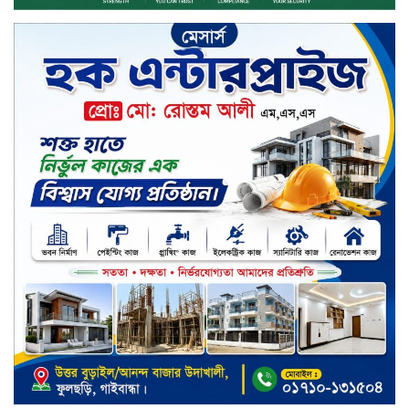
কর্মশালা/২০২৫-২৬ অনুষ্ঠিত
মুসলিম নিকাহ রেজিস্ট্রার কল্যাণ
পরিষদের সম্মেলন অনুষ্ঠিত
দীর্ঘস্থায়ী ৭,৫০০ এমএএইচ ব্যাটারি
এবং শক্তিশালী গরিলা গ্লাস ৭আই সুরক্ষা
নিয়ে শাওমি উন্মোচন করল নতুন রেডমি
১৭
খালেদা জিয়ার গাড়ীতে হামলাকারী
রুবেলের গোত্রীয় সন্ত্রাসীদের গ্রেফতারের
দাবি
ক্যাশলেস বাংলাদেশ বিনির্মাণে
ইসলামী ব্যাংকের উদ্যোগে বাংলা
কিউআর নিয়ে বিশিষ্ট আলেমদের সঙ্গে
মতবিনিময় সভা অনুষ্ঠিত
‘শেখ হাসিনা ডিসেম্বরে ফিরলে গণহত্যার