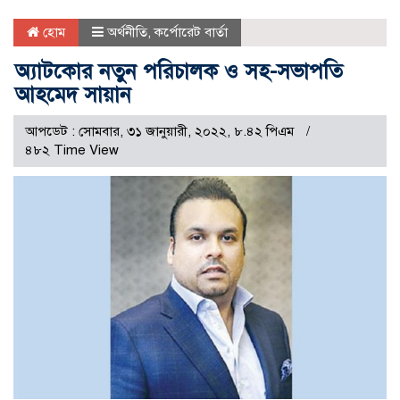
হোম
অর্থনীতি
,
কর্পোরেট বার্তা
অ্যাটকোর নতুন পরিচালক ও সহ-সভাপতি
আহমেদ সায়ান
আপডেট : সোমবার, ৩১ জানুয়ারী, ২০২২, ৮.৪২ পিএম
৪৮২ Time View