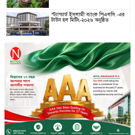
স্ট্যান্ডার্ড ইসলামী ব্যাংক পিএলসি.-এর
টাউন হল মিটিং-২০২৬ অনুষ্ঠিত
বিদায়ী সপ্তাহে দর পতনের শীর্ষে এস
আলম কোল্ড রোল্ড
বিদায়ী সপ্তাহে দর বৃদ্ধির শীর্ষে ফারইস্ট
ফাইন্যান্স
বিদায়ী সপ্তাহে লেনদেনের শীর্ষে শার্প
ইন্ডাস্ট্রিজ
চুয়াডাঙ্গায় বিএআরআই’র কৃষি গবেষণা
কেন্দ্র, মেহেরপুর এর আঞ্চলিক রিভিউ