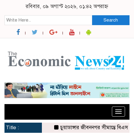
রবিবার, ০৯ অগাস্ট ২০২৬, ০১:৪২ অপরাহ্ন
Search
Toggle
naviga
Title :
চুয়াডাঙ্গার জীবননগর সীমান্তে বিএসএফের ৩ 