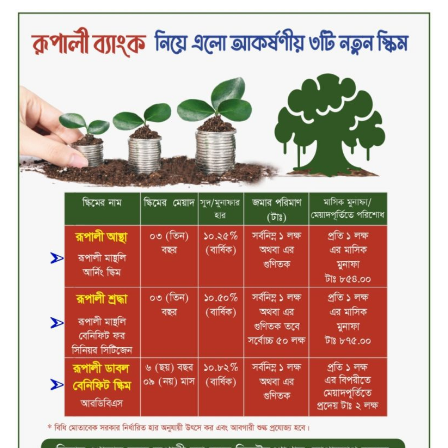
দায় নিয়ে কারাগারে যাবেন,’ আইনমন্ত্রী
মধ্যরাতে শাহজালাল বিমানবন্দরের
বলাকা লাউঞ্জে অগ্নিকাণ্ড
নিরাপদ ও স্বল্পব্যয়ে ক্যাশলেস লেনদেন
গড়তে কাজ করছে বাংলাদেশ ব্যাংক:
গভর্নর
জীবননগর সীমান্ত দিয়ে ভারতে অবৈধ
অনুপ্রবেশের সময় ৮ বাংলাদেশি নারী
আটক