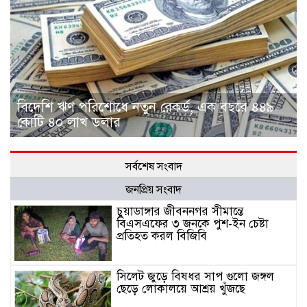
বিদেশি ঋণ পরিশোধে নতুন রেকর্ড, এক বছরে ৪৪৯
কোটি ৪০ লাখ ডলার
সর্বশেষ সংবাদ
জনপ্রিয় সংবাদ
চুয়াডাঙ্গার জীবননগর সীমান্তে
বিএসএফের ৩ জনকে পুশ-ইন চেষ্টা
প্রতিহত করল বিজিবি
সিলেট জুড়ে বিষধর সাপ গুলো জঙ্গল
ছেড়ে লোকালয়ে আশ্রয় খুঁজছে