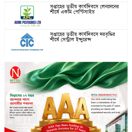
সপ্তাহের তৃতীয় কার্যদিবসে লেনদেনের
শীর্ষে একমি পেস্টিসাইড
সপ্তাহের তৃতীয় কার্যদিবসে দরবৃদ্ধির
শীর্ষে সেন্ট্রাল ইন্সুরেন্স
সপ্তাহের তৃতীয় কার্যদিবসে দরপতনের
শীর্ষে রিং শাইন টেক্সটাইল
টাঙ্গাইলে জুলাই গণঅভ্যুত্থান দিবস
পালিত
জাতিসংঘের হিসাব ও সরকারি গেজেটের
বাইরে থাকা ৫৬৪ নিহতের পরিচয়
প্রকাশের দাবি বিসিআরএসের