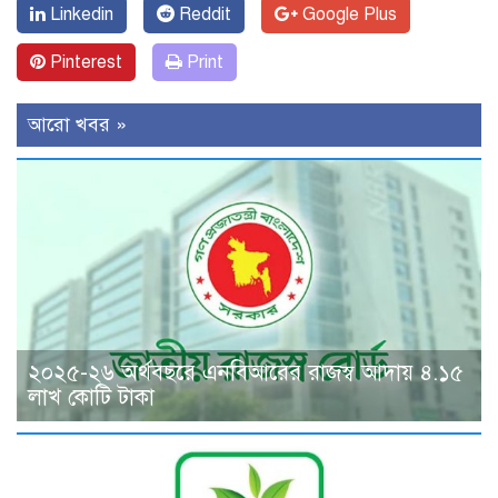
Linkedin
Reddit
Google Plus
Pinterest
Print
আরো খবর »
২০২৫-২৬ অর্থবছরে এনবিআরের রাজস্ব আদায় ৪.১৫
লাখ কোটি টাকা