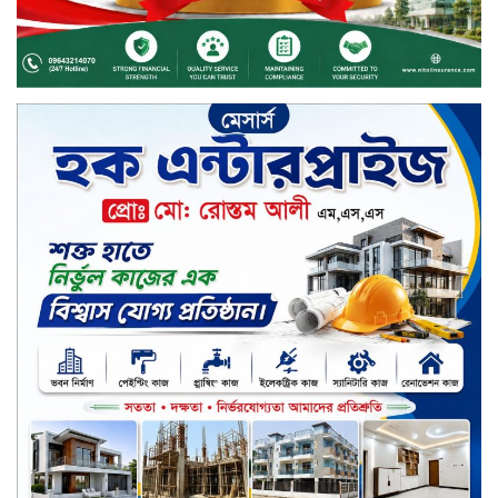
চুয়াডাঙ্গায় পুষ্পস্তবক অর্পণ ও আলোচনা
সভার মধ্য দিয়ে জুলাই গণঅভ্যুত্থান
দিবস পালিত
৮ ব্র্যান্ডের ফর্সাকারী ক্রিমে বিপজ্জনক
মাত্রায় মার্কারি, সতর্ক করল বিএসটিআই
জুলাই গণঅভ্যুত্থান ছিল সর্বস্তরের
মানুষের আন্দোলন: মুহাম্মদ ইউনূস
গণতন্ত্র ও আত্মত্যাগের ইতিহাস সংরক্ষণ
করবে জুলাই স্মৃতি জাদুঘর: প্রধানমন্ত্রী
সিলেট ওসমানী বিমানবন্দরে সালাম
এয়ার চালু হচ্ছে ১লা সেপ্টেম্বর হতে