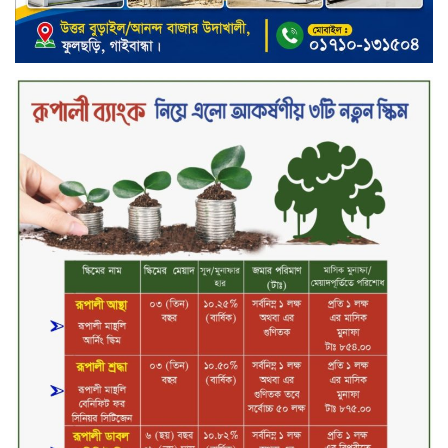
চুয়াডাঙ্গা আদালত চত্বরে ভুয়া
আইনজীবীসহ দুইজন আটক, ‘রায়
পাইয়ে দেওয়ার’ নামে লাখ লাখ টাকা
হাতিয়ে নেওয়ার অভিযোগ
নবীনগরে সোলার সিস্টেমে অনাবাদি
জমিতে আউশ আবাদে কৃষকের ভাগ্য
বদল
বিএটি বাংলাদেশের নতুন ব্যবস্থাপনা
পরিচালক কাখাবের বেনিদজে
ইউনিলিভার কনজ্যুমার কেয়ার
লিমিটেডের গুরুত্বপূর্ণ চার পদে নতুন
নিয়োগ