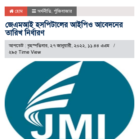
হোম
অর্থনীতি
,
পুঁজিবাজার
জেএমআই হসপিটালের আইপিও আবেদনের
তারিখ নির্ধারণ
আপডেট : বৃহস্পতিবার, ২৭ জানুয়ারী, ২০২২, ১১.৪৪ এএম
২৯৫ Time View