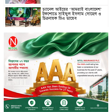
চ্যানেল আইয়ের ‘আমরাই বাংলাদেশ’
টকশোতে সাইফুল ইসলাম সোহেল ও
চিত্রনায়ক ডিএ তায়েব
টাঙ্গাইলে নিহত বাস মালিকদের
পরিবারকে অনুদান ও সম্মাননা প্রদান
টাঙ্গাইলে ভাষা কর্মশালা ও পুরষ্কার
বিতরণ
সড়ক নিরাপত্তায় বিশেষ অবদান রাখায়
নিসচা বিশেষ সম্মাননা পেলেন লায়ন গনি
মিয়া বাবুল
মার্কেন্টাইল ব্যাংকের নির্বাহী কমিটির
চেয়ারম্যান হলেন আনোয়ারুল হক