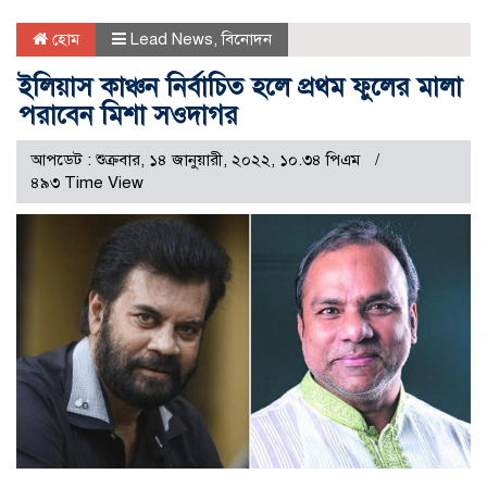
হোম
Lead News
,
বিনোদন
ইলিয়াস কাঞ্চন নির্বাচিত হলে প্রথম ফুলের মালা
পরাবেন মিশা সওদাগর
আপডেট : শুক্রবার, ১৪ জানুয়ারী, ২০২২, ১০.৩৪ পিএম
৪৯৩ Time View