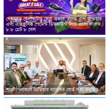
দেশজুড়ে কেনাকাটায় সেরা অফার, ব্র্যান্ড রাশ আওয়ার
এবং এক্সক্লুসিভ পেমেন্ট ডিসকাউন্ট নিয়ে এলো দারাজ
৮.৮ গ্রেট ৮ সেল
শান্তা পিনাকলে প্রিমিয়ার ব্যাংকের বোর্ড সভা অনুষ্ঠিত