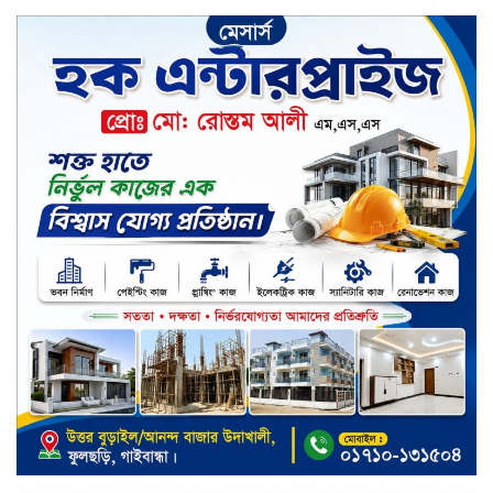
সপ্তাহের শেষ কার্যদিবসে লেনদেনের
তালিকায় শীর্ষে উঠে এসেছে শার্প
ইন্ডাস্ট্রিজ
সপ্তাহের শেষ কার্যদিবসে দরপতনের
শীর্ষে সেনা ইন্স্যুরেন্স
সপ্তাহের শেষ কার্যদিবসে দরবৃদ্ধির শীর্ষে
নিটল ইন্স্যুরেন্স
সিলেটের ওসমানীনগরে দুই বাসের
মুখোমুখি সংঘর্ষে ৮ জন নিহত
২০২৯ সালের মধ্যে বাংলাদেশের