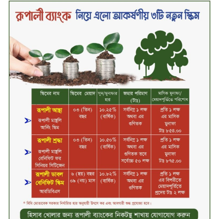
সবচেয়ে বিশ্বস্ত, টেকসই ও ক্যাশলেস
ব্যাংক হওয়ার লক্ষ্য নিয়ে ‘ভিশন ২০২৯’
উন্মোচন করল কমিউনিটি ব্যাংক
বাংলাদেশ পিএলসি
শিক্ষার্থীদের জন্য দারাজে এক্সক্লুসিভ
ডিসকাউন্ট নিয়ে আসছে রিয়েলমি
সি১০০এক্স
পরিবারের কাছে কিশোরের কান্নাজড়িত
কণ্ঠ শোনিয়ে ১২ লাখ টাকা মুক্তিপণ
দাবি, টাকা না পেয়ে শ্বাসরোধে হত্যা—
আলোচিত রাফিজ হত্যা মামলার অন্যতম
আসামি গাজীপুর থেকে গ্রেফতার
নড়াইলে বিএনপির ৬ নেতার
বহিষ্কারাদেশ প্রত্যাহার