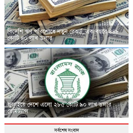
বিদেশি ঋণ পরিশোধে নতুন রেকর্ড, এক বছরে ৪৪৯
কোটি ৪০ লাখ ডলার
জুলাইয়ে দেশে এলো ২৮৫ কোটি ৯০ লাখ ডলার
রেমিট্যান্স
সর্বশেষ সংবাদ