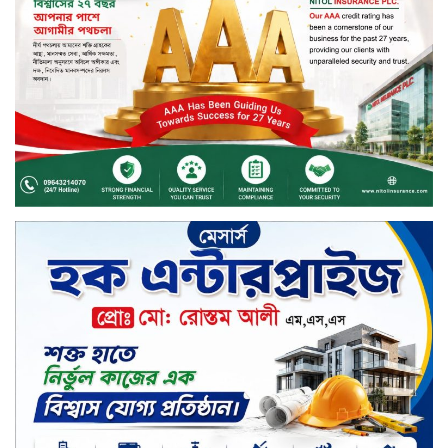
দেশজুড়ে কেনাকাটায় সেরা অফার, ব্র্যান্ড
রাশ আওয়ার এবং এক্সক্লুসিভ পেমেন্ট
ডিসকাউন্ট নিয়ে এলো দারাজ ৮.৮ গ্রেট
৮ সেল
টাঙ্গাইল জেলা পরিষদের ২৩লাখ টাকার
অনুদান বিতরণ
ডিজিটাল স্ক্রিন ছেড়ে ফসলের মাঠে
শিক্ষার্থীরা; টাঙ্গাইলের মহিষমারা কলেজে
খুন্তি-কোদালে তরুণদের নতুন বিপ্লব!
শান্তা পিনাকলে প্রিমিয়ার ব্যাংকের বোর্ড
সভা অনুষ্ঠিত
কাফরুলে মুক্তিযোদ্ধা কল্যাণ সমিতিতে
ইশতিয়াক আজিজ উলফাতের কোটি
টাকার দুর্নীতি, ফ্ল্যাট দখলের অপচেষ্টা ও
সন্ত্রাসী হামলা