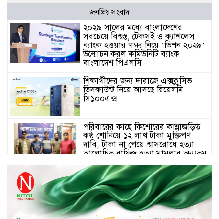
জনপ্রিয় সংবাদ
২০২৯ সালের মধ্যে বাংলাদেশের
সবচেয়ে বিশ্বস্ত, টেকসই ও ক্যাশলেস
ব্যাংক হওয়ার লক্ষ্য নিয়ে ‘ভিশন ২০২৯’
উন্মোচন করল কমিউনিটি ব্যাংক
বাংলাদেশ পিএলসি
শিক্ষার্থীদের জন্য দারাজে এক্সক্লুসিভ
ডিসকাউন্ট নিয়ে আসছে রিয়েলমি
সি১০০এক্স
পরিবারের কাছে কিশোরের কান্নাজড়িত
কণ্ঠ শোনিয়ে ১২ লাখ টাকা মুক্তিপণ
দাবি, টাকা না পেয়ে শ্বাসরোধে হত্যা—
আলোচিত রাফিজ হত্যা মামলার অন্যতম
আসামি গাজীপুর থেকে গ্রেফতার
নড়াইলে বিএনপির ৬ নেতার
বহিষ্কারাদেশ প্রত্যাহার