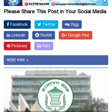
Please Share This Post in Your Social Media
Facebook
Twitter
Digg
Linkedin
Reddit
Google Plus
Pinterest
Print
আরো খবর »