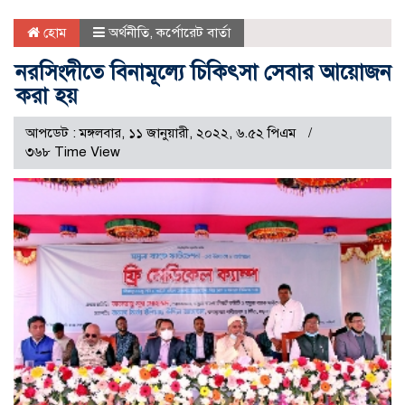
হোম
অর্থনীতি
,
কর্পোরেট বার্তা
নরসিংদীতে বিনামূল্যে চিকিৎসা সেবার আয়োজন
করা হয়
আপডেট : মঙ্গলবার, ১১ জানুয়ারী, ২০২২, ৬.৫২ পিএম
৩৬৮ Time View