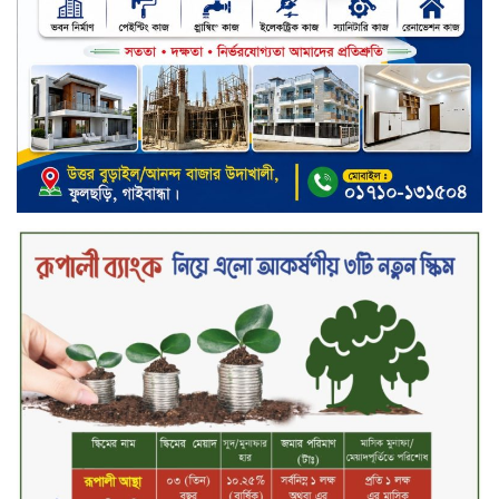
ব্যাংকিং খাত স্থিতিশীল করতে ১৮ মাসের
পরিকল্পনা কেন্দ্রীয় ব্যাংকের
কারখানার উৎপাদন কার্যক্রম সম্পূর্ণ বন্ধ,
জানাল এস আলম কোল্ড রোলড স্টিলস
দীর্ঘস্থায়ী ৭,৫০০ এমএএইচ ব্যাটারি
এবং শক্তিশালী গরিলা গ্লাস ৭আই সুরক্ষা
নিয়ে শাওমি উন্মোচন করল নতুন রেডমি
১৭
২০২৫-২৬ অর্থবছরে এনবিআরের রাজস্ব
আদায় ৪.১৫ লাখ কোটি টাকা
সপ্তাহের তৃতীয় কার্যদিবসে লেনদেনের
শীর্ষে একমি পেস্টিসাইড