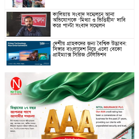
কালিয়ায় সংবাদ সম্মেলনে আনা
অভিযোগকে ‘মিথ্যা ও ভিত্তিহীন’ দাবি
করে পাল্টা সংবাদ সম্মেলন
দেশীয় গ্রাহকদের জন্য বৈশ্বিক উদ্ভাবন:
সিঙ্গার বাংলাদেশ নিয়ে এলো বেকো
প্রাইম্যাক্স সিরিজ টেলিভিশন
স্মার্টফোন ডিসপ্লেতে নতুন যুগ: ০ মিমি
বর্ডারলেস কনসেপ্ট আনল টেকনো
মাধবপুরে সিএনজি ও ট্রাকের মুখোমুখি
সংঘর্ষে নিহত দুই জন
ইসলামী ব্যাংকের শরী’আহ
সুপারভাইজরি কমিটির সভা অনুষ্ঠিত