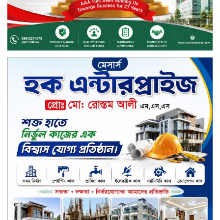
বর্ষায় মানুষের পাশে বাংলালিংক; ১০
সিটি করপোরেশনে ১২ হাজারের বেশি
রেইনকোট বিতরণ
চুয়াডাঙ্গার জীবননগর সীমান্তে
বিএসএফের ৩ জনকে পুশ-ইন চেষ্টা
প্রতিহত করল বিজিবি
সিলেট জুড়ে বিষধর সাপ গুলো জঙ্গল
ছেড়ে লোকালয়ে আশ্রয় খুঁজছে
স্ট্যান্ডার্ড ইসলামী ব্যাংক পিএলসি.-এর
টাউন হল মিটিং-২০২৬ অনুষ্ঠিত
বিদায়ী সপ্তাহে দর পতনের শীর্ষে এস