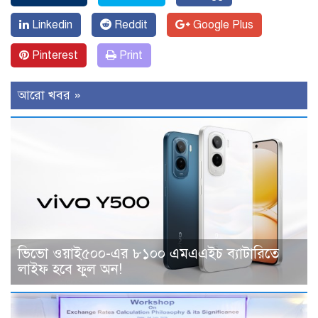
Linkedin
Reddit
Google Plus
Pinterest
Print
আরো খবর »
ভিভো ওয়াই৫০০-এর ৮১০০ এমএএইচ ব্যাটারিতে
লাইফ হবে ফুল অন!