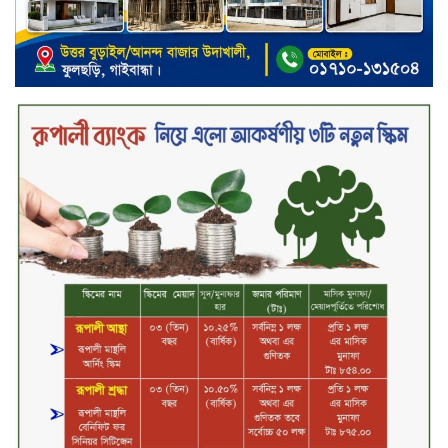
আলম কোল্ড রোল্ড
বিদায়ী সপ্তাহে দর বৃদ্ধির শীর্ষে ফারইস্ট
ফাইন্যান্স
বিদায়ী সপ্তাহে লেনদেনের শীর্ষে শার্প
ইন্ডাস্ট্রিজ
চুয়াডাঙ্গায় বিএআরআই’র কৃষি গবেষণা
কেন্দ্র, মেহেরপুর এর আঞ্চলিক রিভিউ
কর্মশালা/২০২৫-২৬ অনুষ্ঠিত
মুসলিম নিকাহ রেজিস্ট্রার কল্যাণ
পরিষদের সম্মেলন অনুষ্ঠিত