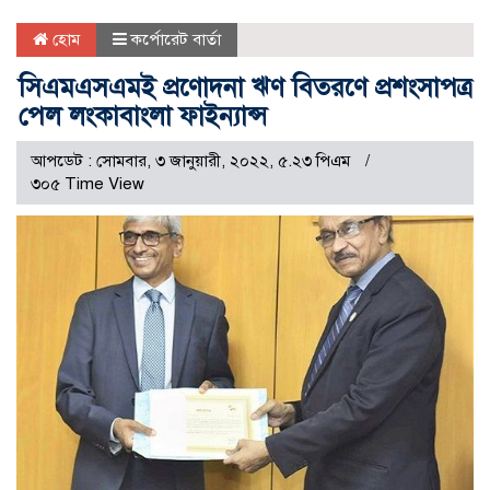
হোম
কর্পোরেট বার্তা
সিএমএসএমই প্রণোদনা ঋণ বিতরণে প্রশংসাপত্র
পেল লংকাবাংলা ফাইন্যান্স
আপডেট : সোমবার, ৩ জানুয়ারী, ২০২২, ৫.২৩ পিএম
৩০৫ Time View