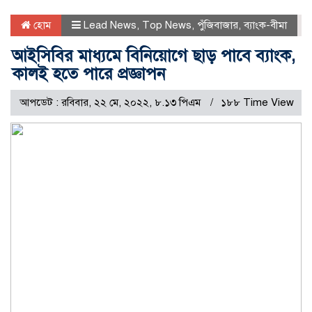
হোম
Lead News
,
Top News
,
পুঁজিবাজার
,
ব্যাংক-বীমা
আইসিবির মাধ্যমে বিনিয়োগে ছাড় পাবে ব্যাংক,
কালই হতে পারে প্রজ্ঞাপন
আপডেট : রবিবার, ২২ মে, ২০২২, ৮.১৩ পিএম
১৮৮ Time View