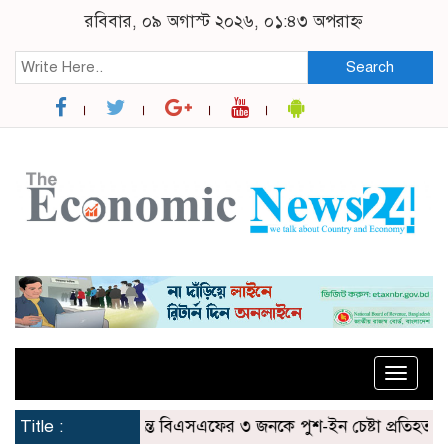
রবিবার, ০৯ অগাস্ট ২০২৬, ০১:৪৩ অপরাহ্ন
Search
Toggle
naviga
ার জীবননগর সীমান্তে বিএসএফের ৩ জনকে পুশ-ইন চেষ্টা প্রতিহত করল ব
Title :