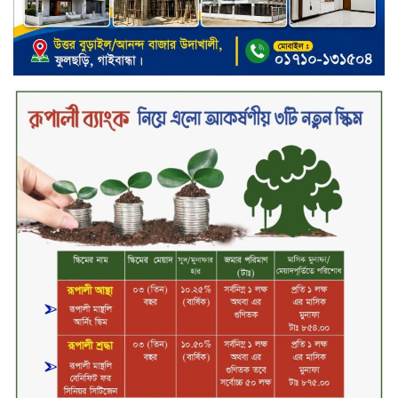
ইসলামী ব্যাংকের উদ্যোগে বাংলা
কিউআর নিয়ে বিশিষ্ট আলেমদের সঙ্গে
মতবিনিময় সভা অনুষ্ঠিত
‘শেখ হাসিনা ডিসেম্বরে ফিরলে গণহত্যার
দায় নিয়ে কারাগারে যাবেন,’ আইনমন্ত্রী
মধ্যরাতে শাহজালাল বিমানবন্দরের
বলাকা লাউঞ্জে অগ্নিকাণ্ড
নিরাপদ ও স্বল্পব্যয়ে ক্যাশলেস লেনদেন
গড়তে কাজ করছে বাংলাদেশ ব্যাংক:
গভর্নর
জীবননগর সীমান্ত দিয়ে ভারতে অবৈধ
অনুপ্রবেশের সময় ৮ বাংলাদেশি নারী
আটক