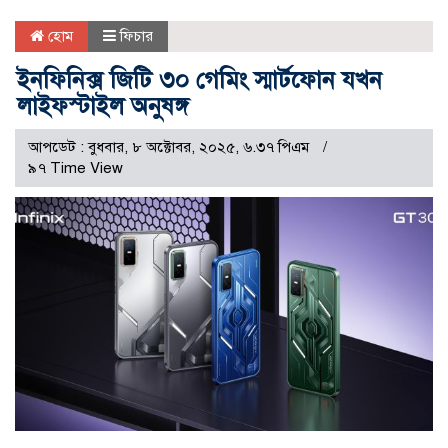
হোম
ফিচার
ইনফিনিক্স জিটি ৩০ গেমিং স্মার্টফোন যখন
লাইফস্টাইল অনুষঙ্গ
আপডেট : বুধবার, ৮ অক্টোবর, ২০২৫, ৬.৩৭ পিএম
৯৭ Time View