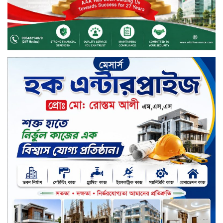
চুয়াডাঙ্গায় বিএআরআই’র কৃষি গবেষণা
কেন্দ্র, মেহেরপুর এর আঞ্চলিক রিভিউ
কর্মশালা/২০২৫-২৬ অনুষ্ঠিত
মুসলিম নিকাহ রেজিস্ট্রার কল্যাণ
পরিষদের সম্মেলন অনুষ্ঠিত
দীর্ঘস্থায়ী ৭,৫০০ এমএএইচ ব্যাটারি
এবং শক্তিশালী গরিলা গ্লাস ৭আই সুরক্ষা
নিয়ে শাওমি উন্মোচন করল নতুন রেডমি
১৭
খালেদা জিয়ার গাড়ীতে হামলাকারী
রুবেলের গোত্রীয় সন্ত্রাসীদের গ্রেফতারের
দাবি
ক্যাশলেস বাংলাদেশ বিনির্মাণে