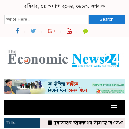
রবিবার, ০৯ অগাস্ট ২০২৬, ০৪:৫৭ অপরাহ্ন
Search
Toggle
naviga
Title :
চুয়াডাঙ্গার জীবননগর সীমান্তে বিএসএফের ৩ জনক