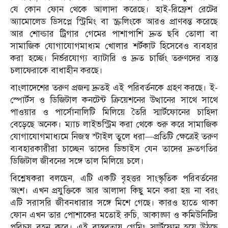
যে কোন ফোন থেকে আলাদা করেছে। হাই-রিফ্রেশ রেটের
অ্যামোলেড ডিসপ্লে স্ট্রিমিং বা স্ক্রলিংকে আরও প্রাণবন্ত করেছে
আর শোল্ডার ট্রিগার গেমের পাশাপাশি দ্রুত ছবি তোলা বা
সামাজিক যোগাযোগমাধ্যম খোলার শর্টকাট হিসেবেও ব্যবহার
করা হচ্ছে। নির্ভরযোগ্য ব্যাটারি ও দ্রুত চার্জিং তরুণদের ব্যস্ত
চলাফেরাকে বাধাহীন করছে।
বাংলাদেশের তরুণ প্রজন্ম দ্রুতই এই পরিবর্তনকে গ্রহণ করছে। ই-
স্পোর্টস ও ডিজিটাল কনটেন্ট ক্রিয়েশনের উত্থানের সাথে সাথে
পাওয়ার ও পার্সোনালিটি মিলিয়ে তৈরি স্মার্টফোনের চাহিদা
বেড়েছে অনেক। ম্যাচ লাইভস্ট্রিম করা থেকে শুরু করে সামাজিক
যোগাযোগমাধ্যমে নিজস্ব স্টাইল তুলে ধরা—প্রতিটি ক্ষেত্রেই তরুণ
ব্যবহারকারীরা চাচ্ছেন তাদের ডিভাইস যেন তাদের দ্রুতগতির
ডিজিটাল জীবনের সঙ্গে তাল মিলিয়ে চলে।
বিশ্লেষকরা বলছেন, এটি একটি বৃহত্তর সাংস্কৃতিক পরিবর্তনের
অংশ। এখন প্রযুক্তিকে আর আলাদা কিছু মনে করা হয় না বরং
এটি সরাসরি জীবনধারার সঙ্গে মিশে গেছে। কারও হাতে থাকা
ফোন এখন তার পোশাকের মতোই রুচি, আকাঙ্ক্ষা ও কমিউনিটির
পরিচয় বহন করে। এই বাস্তবতায় গেমিং স্মার্টফোন হয়ে উঠছে