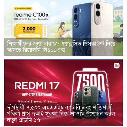
শিক্ষার্থীদের জন্য দারাজে এক্সক্লুসিভ ডিসকাউন্ট নিয়ে
আসছে রিয়েলমি সি১০০এক্স
দীর্ঘস্থায়ী ৭,৫০০ এমএএইচ ব্যাটারি এবং শক্তিশালী
গরিলা গ্লাস ৭আই সুরক্ষা নিয়ে শাওমি উন্মোচন করল
নতুন রেডমি ১৭