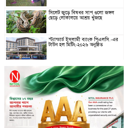
সিলেট জুড়ে বিষধর সাপ গুলো জঙ্গল
ছেড়ে লোকালয়ে আশ্রয় খুঁজছে
স্ট্যান্ডার্ড ইসলামী ব্যাংক পিএলসি.-এর
টাউন হল মিটিং-২০২৬ অনুষ্ঠিত
বিদায়ী সপ্তাহে দর পতনের শীর্ষে এস
আলম কোল্ড রোল্ড
বিদায়ী সপ্তাহে দর বৃদ্ধির শীর্ষে ফারইস্ট
ফাইন্যান্স
বিদায়ী সপ্তাহে লেনদেনের শীর্ষে শার্প
ইন্ডাস্ট্রিজ