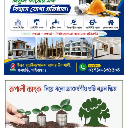
ছেড়ে লোকালয়ে আশ্রয় খুঁজছে
স্ট্যান্ডার্ড ইসলামী ব্যাংক পিএলসি.-এর
টাউন হল মিটিং-২০২৬ অনুষ্ঠিত
বিদায়ী সপ্তাহে দর পতনের শীর্ষে এস
আলম কোল্ড রোল্ড
বিদায়ী সপ্তাহে দর বৃদ্ধির শীর্ষে ফারইস্ট
ফাইন্যান্স
বিদায়ী সপ্তাহে লেনদেনের শীর্ষে শার্প
ইন্ডাস্ট্রিজ