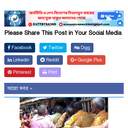
Please Share This Post in Your Social Media
Facebook
Twitter
Digg
Linkedin
Reddit
Google Plus
Pinterest
Print
আরো খবর »