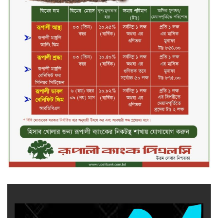
চুয়াডাঙ্গায় বিএআরআই’র কৃষি গবেষণা
কেন্দ্র, মেহেরপুর এর আঞ্চলিক রিভিউ
কর্মশালা/২০২৫-২৬ অনুষ্ঠিত
মুসলিম নিকাহ রেজিস্ট্রার কল্যাণ
পরিষদের সম্মেলন অনুষ্ঠিত