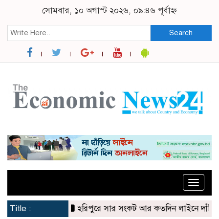
সোমবার, ১০ অগাস্ট ২০২৬, ০৯:৪৬ পূর্বাহ্ন
Search
Toggle
naviga
Title :
হরিপুরে সার সংকট আর কতদিন লাইনে দাঁড়িয়ে কৃষকে