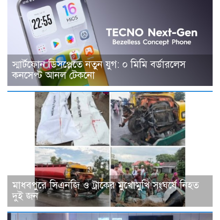
স্মার্টফোন ডিসপ্লেতে নতুন যুগ: ০ মিমি বর্ডারলেস
কনসেপ্ট আনল টেকনো
মাধবপুরে সিএনজি ও ট্রাকের মুখোমুখি সংঘর্ষে নিহত
দুই জন