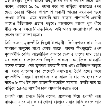
এই অবস্থায় মুদ্রার আরো অবমূল্যায়ন করার পরামর্শ দিয়ে তিনি
বলেন, এভাবে ১০-২০ পয়সা করে না বাড়িয়ে বাজারের ওপর
ছেড়ে দেওয়া উচিত। পাশাপাশি প্রবাসী আয়ের প্রণোদনা তুলে
দেওয়া উচিত। এতে রফতানি আয় বাড়ার পাশাপাশি প্রবাসী
আয়েও ইতিবাচক প্রভাব পড়বে। বাংলাদেশ ব্যাংক খুব ধীরে
ধীরে এসব বিষয়ে সিদ্ধান্ত নিচ্ছে। এটা আরও সময়োপযোগী হলে
দেশের জন্য ভালো হতো।
তিনি বলেন, মূল্যস্ফীতি কিছুটা ঊর্ধ্বমুখী। জিনিসপত্রের দাম নিয়ে
সাধারণ মানুষের মধ্যে ক্ষোভ আছে। অবশ্য বিশ্বজুড়েই এখন
মূল্যস্ফীতি বেশি। আন্তর্জাতিক বাজারে তেল ও চালের দাম চড়া।
এর প্রভাব বাংলাদেশেও কিছুদিন থাকবে। অন্যদিকে আমদানি
অনেক বাড়ছে। সেই তুলনায় রফতানি আয় এবং রেমিট্যান্স বাড়ছে
না। ফলে ব্যালেন্স অব পেমেন্টে অসামঞ্জস্য তৈরি হচ্ছে। ফলে
মূল্যস্ফীতি নিয়ন্ত্রণে সরকারকে চাল আমদানি বাড়াতে হবে। গত
বছরও ৮ লাখ টন চাল আমদানি করেছিল সরকার। চলতি বছর তা
বাড়িয়ে ১৫-২০ লাখ টন চাল আমদানি করতে হবে।
প্রবাসী আয় প্রসঙ্গে তিনি বলেন, প্রণোদনা দিয়ে প্রবাসী আয়
বাড়ানো যাবে না। কারণ খোলা বাজারে ডলার বিক্রি করলে প্রতি