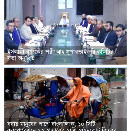
ইসলামী ব্যাংকের শরী’আহ সুপারভাইজরি কমিটির
সভা অনুষ্ঠিত
বর্ষায় মানুষের পাশে বাংলালিংক; ১০ সিটি
করপোরেশনে ১২ হাজারের বেশি রেইনকোট বিতরণ