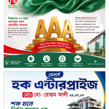
মাধবপুরে সিএনজি ও ট্রাকের মুখোমুখি
সংঘর্ষে নিহত দুই জন
ইসলামী ব্যাংকের শরী’আহ
সুপারভাইজরি কমিটির সভা অনুষ্ঠিত
বর্ষায় মানুষের পাশে বাংলালিংক; ১০
সিটি করপোরেশনে ১২ হাজারের বেশি
রেইনকোট বিতরণ
চুয়াডাঙ্গার জীবননগর সীমান্তে
বিএসএফের ৩ জনকে পুশ-ইন চেষ্টা
প্রতিহত করল বিজিবি
সিলেট জুড়ে বিষধর সাপ গুলো জঙ্গল