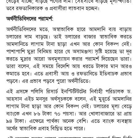
বেড়েই যাচ্ছে; বাড়ছে পণ্যের দাম। সেইসাথে বাড়ছে মূল্যস্ফীতি।
তবে রফতানিকারক ও প্রবাসীরা লাভবান হচ্ছেন।
অর্থনীতিবিদদের পরামর্শ:
অর্থনীতিবিদদের মতে, অস্বাভাবিক হারে আমদানি ব্যয় বাড়ায়
ডলারের দাম বাড়ছে। তাই ডলারের বাজার স্বাভাবিক করতে
আমদানিতে লাগাম টানা ছাড়া এখন আর কোন বিকল্প নেই।
পাশাপাশি মুদ্রা বিনিময় হারে যে অসামঞ্জস্য সৃষ্টি হয়েছে তা দূর
করতে মুদ্রার আরো অবমূল্যায়ন করার পরামর্শ দিয়েছেন তারা।
তারা বলেন, এই সময়ে বিদেশি আয় ধরতে টাকার মান আরও
কমাতে হবে। এতে প্রবাসী আয় ও রফতানিতে ইতিবাচক প্রভাব
পড়বে। এর প্রভাব পড়বে পুরো অর্থনীতিতে।
এই প্রসঙ্গে পলিসি রিসার্চ ইনস্টিটিউটের নির্বাহী পরিচালক ড.
আহসান এইচ মনসুর অর্থসূচককে বলেন, এই মুহূর্তে আমদানির
লাগাম টানা ছাড়া আর কোন বিকল্প নেই। ডলারের মূল্য বেড়ে
ব্যাংকে এখন ৮৬ টাকা ৭০ পয়সা। আর খোলাবাজারে তা প্রায়
৯৪ টাকা। এক্ষেত্রে পার্থক্য অনেক বেশি। এতে ব্যাংক ব্যবস্থায়
অর্থের স্বাভাবিক প্রবাহ বিঘ্নিত হতে পারে।