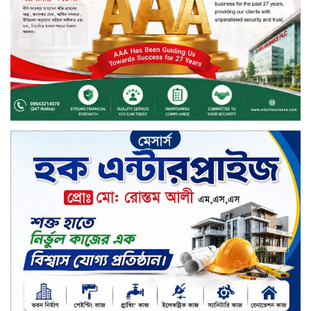
সপ্তাহের তৃতীয় কার্যদিবসে লেনদেনের
শীর্ষে একমি পেস্টিসাইড
সপ্তাহের তৃতীয় কার্যদিবসে দরবৃদ্ধির
শীর্ষে সেন্ট্রাল ইন্সুরেন্স
সপ্তাহের তৃতীয় কার্যদিবসে দরপতনের
শীর্ষে রিং শাইন টেক্সটাইল
টাঙ্গাইলে জুলাই গণঅভ্যুত্থান দিবস
পালিত
জাতিসংঘের হিসাব ও সরকারি গেজেটের
বাইরে থাকা ৫৬৪ নিহতের পরিচয়