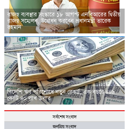
রাজস্ব ব্যবস্থার সংস্কারে ১৮ আগস্ট এনবিআরের দ্বিতীয়
রাজস্ব সম্মেলন, উদ্বোধন করবেন প্রধানমন্ত্রী তারেক
রহমান
বিদেশি ঋণ পরিশোধে নতুন রেকর্ড, এক বছরে ৪৪৯
কোটি ৪০ লাখ ডলার
সর্বশেষ সংবাদ
জনপ্রিয় সংবাদ