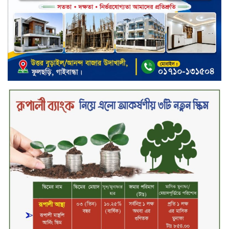
প্রকাশের দাবি বিসিআরএসের
চুয়াডাঙ্গায় পুষ্পস্তবক অর্পণ ও আলোচনা
সভার মধ্য দিয়ে জুলাই গণঅভ্যুত্থান
দিবস পালিত
৮ ব্র্যান্ডের ফর্সাকারী ক্রিমে বিপজ্জনক
মাত্রায় মার্কারি, সতর্ক করল বিএসটিআই
জুলাই গণঅভ্যুত্থান ছিল সর্বস্তরের
মানুষের আন্দোলন: মুহাম্মদ ইউনূস
গণতন্ত্র ও আত্মত্যাগের ইতিহাস সংরক্ষণ
করবে জুলাই স্মৃতি জাদুঘর: প্রধানমন্ত্রী
সিলেট ওসমানী বিমানবন্দরে সালাম