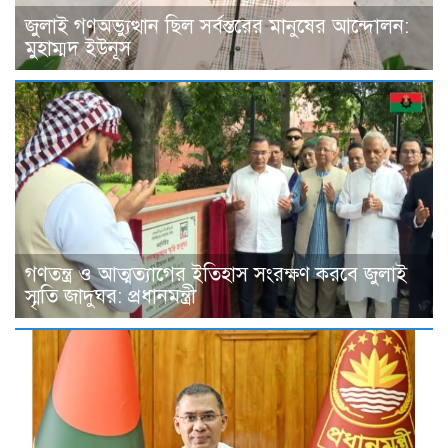
জুলাই গণঅভ্যুত্থান ছিল সর্বস্তরের মানুষের আন্দোলন:
মুহাম্মদ ইউনূস
গণতন্ত্র ও আত্মত্যাগের ইতিহাস সংরক্ষণ করবে জুলাই
স্মৃতি জাদুঘর: প্রধানমন্ত্রী