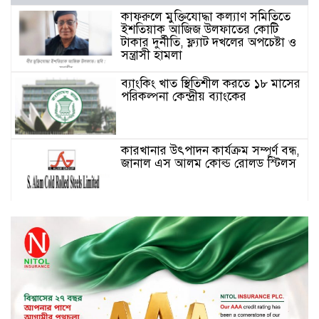
কাফরুলে মুক্তিযোদ্ধা কল্যাণ সমিতিতে
ইশতিয়াক আজিজ উলফাতের কোটি
টাকার দুর্নীতি, ফ্ল্যাট দখলের অপচেষ্টা ও
সন্ত্রাসী হামলা
ব্যাংকিং খাত স্থিতিশীল করতে ১৮ মাসের
পরিকল্পনা কেন্দ্রীয় ব্যাংকের
কারখানার উৎপাদন কার্যক্রম সম্পূর্ণ বন্ধ,
জানাল এস আলম কোল্ড রোলড স্টিলস
দীর্ঘস্থায়ী ৭,৫০০ এমএএইচ ব্যাটারি
এবং শক্তিশালী গরিলা গ্লাস ৭আই সুরক্ষা
নিয়ে শাওমি উন্মোচন করল নতুন রেডমি
১৭
২০২৫-২৬ অর্থবছরে এনবিআরের রাজস্ব
আদায় ৪.১৫ লাখ কোটি টাকা