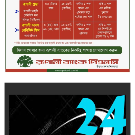
এয়ার চালু হচ্ছে ১লা সেপ্টেম্বর হতে