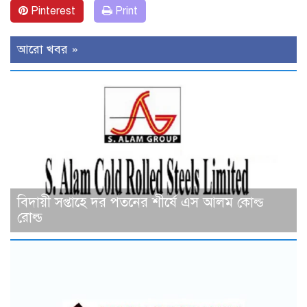
Pinterest
Print
আরো খবর »
বিদায়ী সপ্তাহে দর পতনের শীর্ষে এস আলম কোল্ড
রোল্ড