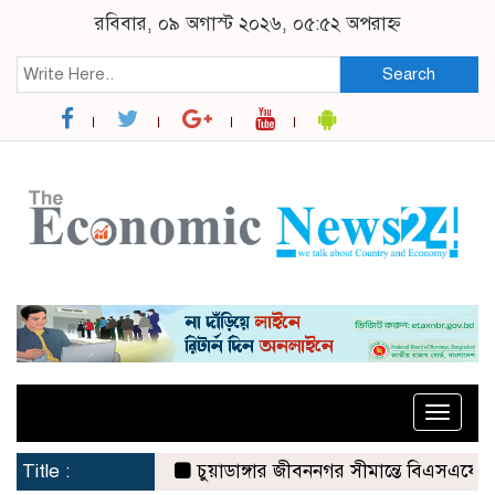
রবিবার, ০৯ অগাস্ট ২০২৬, ০৫:৫২ অপরাহ্ন
Search
Toggle
naviga
Title :
চুয়াডাঙ্গার জীবননগর সীমান্তে বিএসএফের ৩ জনকে