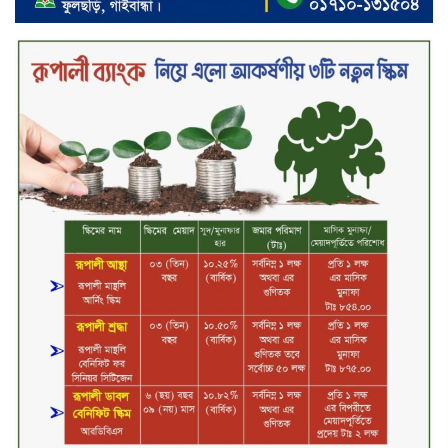
‘শেখ হাসিনা ডিসেম্বরে ফিরলে গণহত্যার
দায় নিয়ে কারাগারে যাবেন,’ আইনমন্ত্রী
মধ্যরাতে শাহজালাল বিমানবন্দরের
বলাকা লাউঞ্জে অগ্নিকাণ্ড
নিরাপদ ও স্বল্পব্যয়ে ক্যাশলেস লেনদেন
গড়তে কাজ করছে বাংলাদেশ ব্যাংক:
গভর্নর
জীবননগর সীমান্ত দিয়ে ভারতে অবৈধ
অনুপ্রবেশের সময় ৮ বাংলাদেশি নারী
আটক