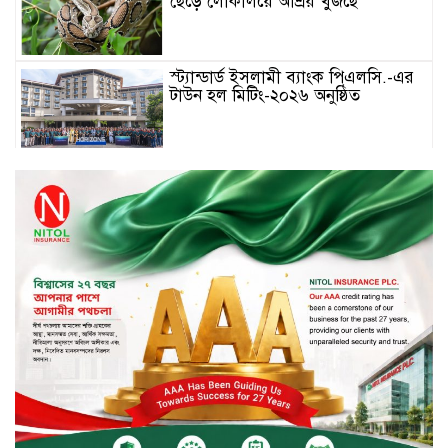
ছেড়ে লোকালয়ে আশ্রয় খুঁজছে
স্ট্যান্ডার্ড ইসলামী ব্যাংক পিএলসি.-এর
টাউন হল মিটিং-২০২৬ অনুষ্ঠিত
বিদায়ী সপ্তাহে দর পতনের শীর্ষে এস
আলম কোল্ড রোল্ড
বিদায়ী সপ্তাহে দর বৃদ্ধির শীর্ষে ফারইস্ট
ফাইন্যান্স
বিদায়ী সপ্তাহে লেনদেনের শীর্ষে শার্প
ইন্ডাস্ট্রিজ