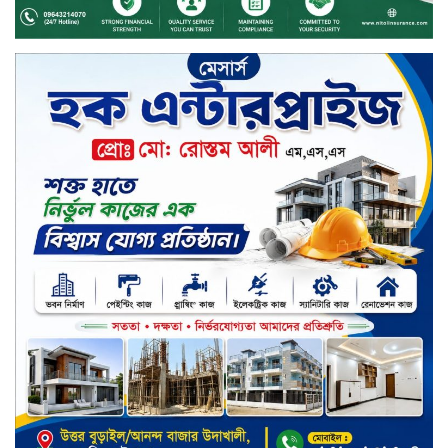
চুয়াডাঙ্গায় বিএআরআই’র কৃষি গবেষণা
কেন্দ্র, মেহেরপুর এর আঞ্চলিক রিভিউ
কর্মশালা/২০২৫-২৬ অনুষ্ঠিত
মুসলিম নিকাহ রেজিস্ট্রার কল্যাণ
পরিষদের সম্মেলন অনুষ্ঠিত
দীর্ঘস্থায়ী ৭,৫০০ এমএএইচ ব্যাটারি
এবং শক্তিশালী গরিলা গ্লাস ৭আই সুরক্ষা
নিয়ে শাওমি উন্মোচন করল নতুন রেডমি
১৭
খালেদা জিয়ার গাড়ীতে হামলাকারী
রুবেলের গোত্রীয় সন্ত্রাসীদের গ্রেফতারের
দাবি
ক্যাশলেস বাংলাদেশ বিনির্মাণে
ইসলামী ব্যাংকের উদ্যোগে বাংলা
কিউআর নিয়ে বিশিষ্ট আলেমদের সঙ্গে
মতবিনিময় সভা অনুষ্ঠিত