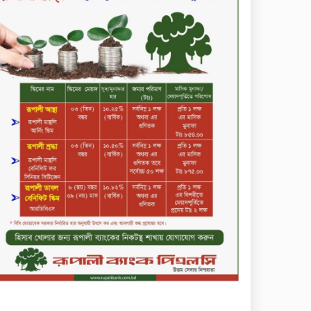
সপ্তাহের শেষ কার্যদিবসে দরবৃদ্ধির
শীর্ষে নিটল ইন্স্যুরেন্স
সিলেটের ওসমানীনগরে দুই বাসের
মুখোমুখি সংঘর্ষে ৮ জন নিহত
২০২৯ সালের মধ্যে বাংলাদেশের
সবচেয়ে বিশ্বস্ত, টেকসই ও
ক্যাশলেস ব্যাংক হওয়ার লক্ষ্য
নিয়ে ‘ভিশন ২০২৯’ উন্মোচন করল
কমিউনিটি ব্যাংক বাংলাদেশ
পিএলসি