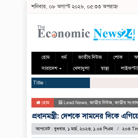
শনিবার, ০৮ অগাস্ট ২০২৬, ০৫:৩৩ অপরাহ্ন
হোম
ধর্ম
জাতীয় নিউজ
শোক
অর
সারাদেশ
খেলাধুলা
স্বাস্থ্য
লাইফস্ট
Title :
হোম
Lead News
,
জাতীয় নিউজ
,
জাতীয় সংবা
প্রধানমন্ত্রী: দেশকে সামনের দিকে এগিয়
আপডেট : বুধবার, ১ মার্চ, ২০২৩, ১.০৪ পিএম
২০৩ Ti