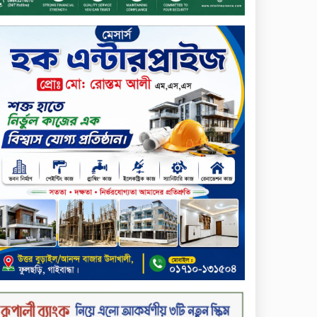
প্রদান
টাঙ্গাইলে ভাষা কর্মশালা ও পুরষ্কার
বিতরণ
সড়ক নিরাপত্তায় বিশেষ অবদান
রাখায় নিসচা বিশেষ সম্মাননা
পেলেন লায়ন গনি মিয়া বাবুল
মার্কেন্টাইল ব্যাংকের নির্বাহী
কমিটির চেয়ারম্যান হলেন
আনোয়ারুল হক
সপ্তাহের শেষ কার্যদিবসে
লেনদেনের তালিকায় শীর্ষে উঠে
এসেছে শার্প ইন্ডাস্ট্রিজ
সপ্তাহের শেষ কার্যদিবসে
দরপতনের শীর্ষে সেনা ইন্স্যুরেন্স