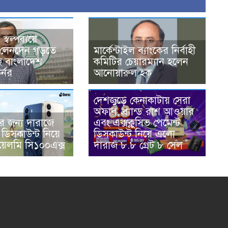
্বল্পব্যয়ে
 লেনদেন গড়তে
মার্কেন্টাইল ব্যাংকের নির্বাহী
 বাংলাদেশ
কমিটির চেয়ারম্যান হলেন
র্নর
আনোয়ারুল হক
দেশজুড়ে কেনাকাটায় সেরা
অফার, ব্র্যান্ড রাশ আওয়ার
দের জন্য দারাজে
এবং এক্সক্লুসিভ পেমেন্ট
ভ ডিসকাউন্ট নিয়ে
ডিসকাউন্ট নিয়ে এলো
েলমি সি১০০এক্স
দারাজ ৮.৮ গ্রেট ৮ সেল