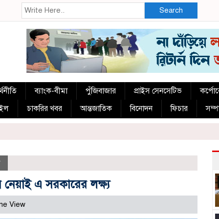
Search
্থনীতি
ব্যাংক-বীমা
পুঁজিবাজার
প্রাইস সেনসেটিভ
কর্পো
াইল
চাকরির খবর
আন্তজাতিক
বিনোদন
ফিচার
সম্
দ
ে নেয়াই এ সরকারের লক্ষ্য
me View