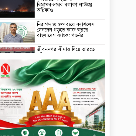
বিমানবন্দরের বলাকা লাউঞ্জে
অগ্নিকাণ্ড
নিরাপদ ও স্বল্পব্যয়ে ক্যাশলেস
লেনদেন গড়তে কাজ করছে
বাংলাদেশ ব্যাংক: গভর্নর
জীবননগর সীমান্ত দিয়ে ভারতে
অবৈধ অনুপ্রবেশের সময় ৮
বাংলাদেশি নারী আটক
মাধবপুর গৃহবধূর ঝুলন্ত মরদেহ
উদ্ধার করছে পুলিশ
চ্যানেল আইয়ের ‘আমরাই
বাংলাদেশ’ টকশোতে সাইফুল
ইসলাম সোহেল ও চিত্রনায়ক ডিএ
তায়েব
টাঙ্গাইলে নিহত বাস মালিকদের
পরিবারকে অনুদান ও সম্মাননা