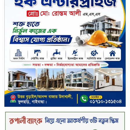
তালিকায় শীর্ষে উঠে এসেছে শার্প
ইন্ডাস্ট্রিজ
সপ্তাহের শেষ কার্যদিবসে দরপতনের
শীর্ষে সেনা ইন্স্যুরেন্স
সপ্তাহের শেষ কার্যদিবসে দরবৃদ্ধির শীর্ষে
নিটল ইন্স্যুরেন্স
সিলেটের ওসমানীনগরে দুই বাসের
মুখোমুখি সংঘর্ষে ৮ জন নিহত
২০২৯ সালের মধ্যে বাংলাদেশের
সবচেয়ে বিশ্বস্ত, টেকসই ও ক্যাশলেস
ব্যাংক হওয়ার লক্ষ্য নিয়ে ‘ভিশন ২০২৯’
উন্মোচন করল কমিউনিটি ব্যাংক
বাংলাদেশ পিএলসি