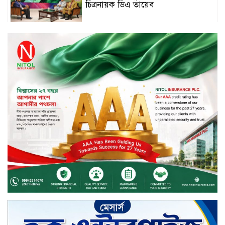
চিত্রনায়ক ডিএ তায়েব
টাঙ্গাইলে নিহত বাস মালিকদের
পরিবারকে অনুদান ও সম্মাননা প্রদান
টাঙ্গাইলে ভাষা কর্মশালা ও পুরষ্কার
বিতরণ
সড়ক নিরাপত্তায় বিশেষ অবদান রাখায়
নিসচা বিশেষ সম্মাননা পেলেন লায়ন গনি
মিয়া বাবুল
মার্কেন্টাইল ব্যাংকের নির্বাহী কমিটির
চেয়ারম্যান হলেন আনোয়ারুল হক
সপ্তাহের শেষ কার্যদিবসে লেনদেনের