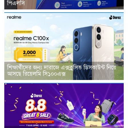
পিএলসি
শিক্ষার্থীদের জন্য দারাজে এক্সক্লুসিভ ডিসকাউন্ট নিয়ে
আসছে রিয়েলমি সি১০০এক্স