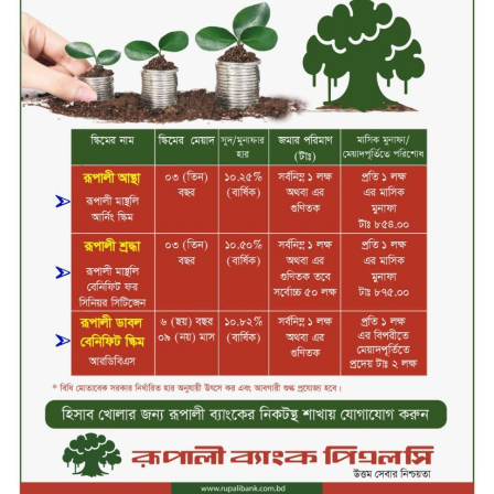
শিক্ষার্থীদের জন্য দারাজে এক্সক্লুসিভ
ডিসকাউন্ট নিয়ে আসছে রিয়েলমি
সি১০০এক্স
পরিবারের কাছে কিশোরের কান্নাজড়িত
কণ্ঠ শোনিয়ে ১২ লাখ টাকা মুক্তিপণ
দাবি, টাকা না পেয়ে শ্বাসরোধে হত্যা—
আলোচিত রাফিজ হত্যা মামলার অন্যতম
আসামি গাজীপুর থেকে গ্রেফতার
নড়াইলে বিএনপির ৬ নেতার
বহিষ্কারাদেশ প্রত্যাহার