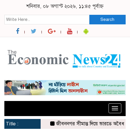
শনিবার, ০৮ অগাস্ট ২০২৬, ১১:৪৫ পূর্বাহ্ন
Search
Toggle
naviga
Title :
জীবননগর সীমান্ত দিয়ে ভারতে অবৈধ অনুপ্রবে