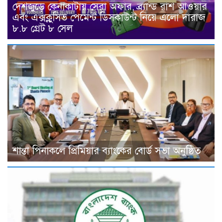
দেশজুড়ে কেনাকাটায় সেরা অফার, ব্র্যান্ড রাশ আওয়ার
এবং এক্সক্লুসিভ পেমেন্ট ডিসকাউন্ট নিয়ে এলো দারাজ
৮.৮ গ্রেট ৮ সেল
শান্তা পিনাকলে প্রিমিয়ার ব্যাংকের বোর্ড সভা অনুষ্ঠিত