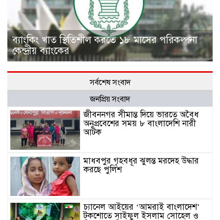
ব্যাংকিং খাত স্থিতিশীল করতে ১৮ মাসের পরিকল্পনা
কেন্দ্রীয় ব্যাংকের
সর্বশেষ সংবাদ
জনপ্রিয় সংবাদ
জীবননগর সীমান্ত দিয়ে ভারতে অবৈধ
অনুপ্রবেশের সময় ৮ বাংলাদেশি নারী
আটক
মাধবপুর গৃহবধূর ঝুলন্ত মরদেহ উদ্ধার
করছে পুলিশ
চ্যানেল আইয়ের ‘আমরাই বাংলাদেশ’
টকশোতে সাইফুল ইসলাম সোহেল ও