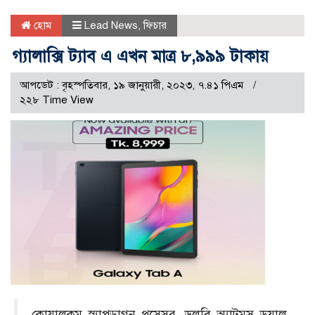
হোম
Lead News
,
ফিচার
গ্যালাক্সি ট্যাব এ এখন মাত্র ৮,৯৯৯ টাকায়
আপডেট : বৃহস্পতিবার, ১৯ জানুয়ারী, ২০২৩, ৭.৪১ পিএম
২২৮ Time View
কোয়ালকম স্ন্যাপড্রাগন প্রসেসর, ডলবি অ্যাটমস ডুয়াল