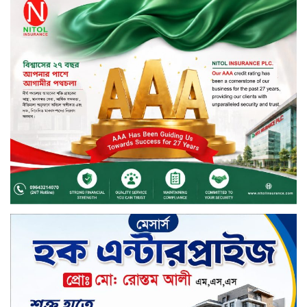
নড়াইলে বিএনপির ৬ নেতার
বহিষ্কারাদেশ প্রত্যাহার
দেশজুড়ে কেনাকাটায় সেরা অফার, ব্র্যান্ড
রাশ আওয়ার এবং এক্সক্লুসিভ পেমেন্ট
ডিসকাউন্ট নিয়ে এলো দারাজ ৮.৮ গ্রেট
৮ সেল
টাঙ্গাইল জেলা পরিষদের ২৩লাখ টাকার
অনুদান বিতরণ
ডিজিটাল স্ক্রিন ছেড়ে ফসলের মাঠে
শিক্ষার্থীরা; টাঙ্গাইলের মহিষমারা কলেজে
খুন্তি-কোদালে তরুণদের নতুন বিপ্লব!
শান্তা পিনাকলে প্রিমিয়ার ব্যাংকের বোর্ড
সভা অনুষ্ঠিত