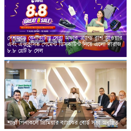
দেশজুড়ে কেনাকাটায় সেরা অফার, ব্র্যান্ড রাশ আওয়ার
এবং এক্সক্লুসিভ পেমেন্ট ডিসকাউন্ট নিয়ে এলো দারাজ
৮.৮ গ্রেট ৮ সেল
শান্তা পিনাকলে প্রিমিয়ার ব্যাংকের বোর্ড সভা অনুষ্ঠিত