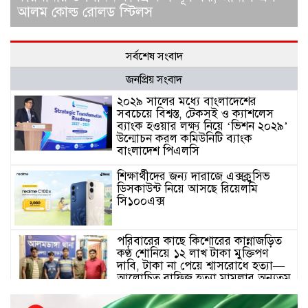
আলম কোল্ড রোলড স্টিলস
সর্বশেষ সংবাদ
জনপ্রিয় সংবাদ
২০২৯ সালের মধ্যে বাংলাদেশের
সবচেয়ে বিশ্বস্ত, টেকসই ও ক্যাশলেস
ব্যাংক হওয়ার লক্ষ্য নিয়ে ‘ভিশন ২০২৯’
উন্মোচন করল কমিউনিটি ব্যাংক
বাংলাদেশ পিএলসি
শিক্ষার্থীদের জন্য দারাজে এক্সক্লুসিভ
ডিসকাউন্ট নিয়ে আসছে রিয়েলমি
সি১০০এক্স
পরিবারের কাছে কিশোরের কান্নাজড়িত
কণ্ঠ শোনিয়ে ১২ লাখ টাকা মুক্তিপণ
দাবি, টাকা না পেয়ে শ্বাসরোধে হত্যা—
আলোচিত রাফিজ হত্যা মামলার অন্যতম
আসামি গাজীপুর থেকে গ্রেফতার