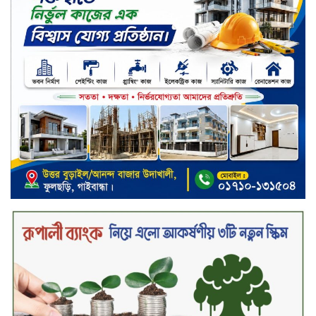
কাফরুলে মুক্তিযোদ্ধা কল্যাণ সমিতিতে
ইশতিয়াক আজিজ উলফাতের কোটি
টাকার দুর্নীতি, ফ্ল্যাট দখলের অপচেষ্টা ও
সন্ত্রাসী হামলা
ব্যাংকিং খাত স্থিতিশীল করতে ১৮ মাসের
পরিকল্পনা কেন্দ্রীয় ব্যাংকের
কারখানার উৎপাদন কার্যক্রম সম্পূর্ণ বন্ধ,
জানাল এস আলম কোল্ড রোলড স্টিলস
দীর্ঘস্থায়ী ৭,৫০০ এমএএইচ ব্যাটারি
এবং শক্তিশালী গরিলা গ্লাস ৭আই সুরক্ষা
নিয়ে শাওমি উন্মোচন করল নতুন রেডমি
১৭
২০২৫-২৬ অর্থবছরে এনবিআরের রাজস্ব
আদায় ৪.১৫ লাখ কোটি টাকা