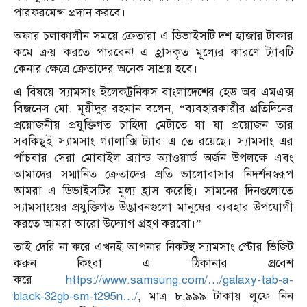
পারফরমেন্স প্রদান করবে।
অফার চলাকালীন সময়ে ক্রেতারা এ ডিভাইসটি দশ হাজার টাকার
কমে ক্রয় করতে পারবেন! এ হ্রাসকৃত মূল্যের কারণে ট্যাবটি
কেনার ক্ষেত্রে ক্রেতাদের অনেক সাশ্রয় হবে।
এ বিষয়ে স্যামসাং ইলেকট্রনিকস বাংলাদেশের হেড অব এমএক্স
বিজনেস মো. মূয়ীদুর রহমান বলেন, “ব্যবহারকারীর প্রতিদিনের
প্রয়োজনীয় প্রযুক্তিগত চাহিদা মেটাতে যা যা প্রয়োজন তার
সবকিছুই স্যামসাং গ্যালাক্সি ট্যাব এ তে রয়েছে। স্যামসাং এর
পাঁচবার সেরা মোবাইল ব্র্যান্ড অ্যাওয়ার্ড অর্জন উপলক্ষে এবং
আমাদের সম্মানিত ক্রেতাদের প্রতি ভালোবাসার নিদর্শনস্বরূপ
আমরা এ ডিভাইসটির মূল্য হ্রাস করেছি। সামনের দিনগুলোতে
স্যামসাংয়ের প্রযুক্তিগত উদ্ভাবনগুলো মানুষের ব্যবহার উপযোগী
করতে আমরা আরো উদ্যোগ গ্রহণ করবো।”
তাই দেরি না করে এখনই আপনার নিকটস্থ স্যামসাং স্টোর ভিজিট
করুন কিংবা এ ঠিকানার প্রবেশ
করে
https://www.samsung.com/…/galaxy-tab-a-
black-32gb-sm-t295n…/
, মাত্র ৮,৯৯৯ টাকায় লুফে নিন