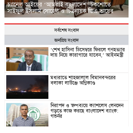
চ্যানেল আইয়ের ‘আমরাই বাংলাদেশ’ টকশোতে
সাইফুল ইসলাম সোহেল ও চিত্রনায়ক ডিএ তায়েব
সর্বশেষ সংবাদ
জনপ্রিয় সংবাদ
‘শেখ হাসিনা ডিসেম্বরে ফিরলে গণহত্যার
দায় নিয়ে কারাগারে যাবেন,’ আইনমন্ত্রী
মধ্যরাতে শাহজালাল বিমানবন্দরের
বলাকা লাউঞ্জে অগ্নিকাণ্ড
নিরাপদ ও স্বল্পব্যয়ে ক্যাশলেস লেনদেন
গড়তে কাজ করছে বাংলাদেশ ব্যাংক:
গভর্নর