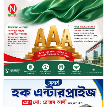
জীবননগর সীমান্ত দিয়ে ভারতে অবৈধ
অনুপ্রবেশের সময় ৮ বাংলাদেশি নারী
আটক
মাধবপুর গৃহবধূর ঝুলন্ত মরদেহ উদ্ধার
করছে পুলিশ
চ্যানেল আইয়ের ‘আমরাই বাংলাদেশ’
টকশোতে সাইফুল ইসলাম সোহেল ও
চিত্রনায়ক ডিএ তায়েব
টাঙ্গাইলে নিহত বাস মালিকদের
পরিবারকে অনুদান ও সম্মাননা প্রদান
টাঙ্গাইলে ভাষা কর্মশালা ও পুরষ্কার
বিতরণ