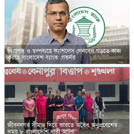
নিরাপদ ও স্বল্পব্যয়ে ক্যাশলেস লেনদেন গড়তে কাজ
করছে বাংলাদেশ ব্যাংক: গভর্নর
জীবননগর সীমান্ত দিয়ে ভারতে অবৈধ অনুপ্রবেশের
সময় ৮ বাংলাদেশি নারী আটক