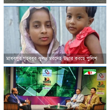
মাধবপুর গৃহবধূর ঝুলন্ত মরদেহ উদ্ধার করছে পুলিশ