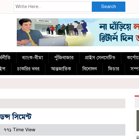
Search
্থনীতি
ব্যাংক-বীমা
পুঁজিবাজার
প্রাইস সেনসেটিভ
কর্পো
াইল
চাকরির খবর
আন্তজাতিক
বিনোদন
ফিচার
সম্
ন্স সিমেন্ট
৭৭১ Time View