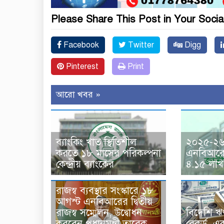
Please Share This Post in Your Socia
Facebook
Twitter
Digg
Pinterest
Print
আরো খবর »
ব্যাংকিং খাত স্থিতিশীল
২০২৫-২৬ 
করতে ১৮ মাসের পরিকল্পনা
এনবিআরের
কেন্দ্রীয় ব্যাংকের
৪.১৫ লাখ
রাজস্ব ব্যবস্থার সংস্কারে ১৮
আগস্ট এনবিআরের দ্বিতীয়
রাজস্ব সম্মেলন, উদ্বোধন
বিদেশি ঋ
করবেন প্রধানমন্ত্রী তারেক
রেকর্ড, 