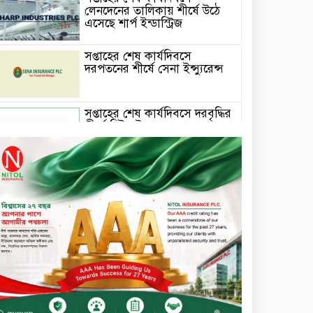
লেনদেনের তালিকায় শীর্ষে উঠে
এসেছে শার্প ইন্ডাস্ট্রিজ
সপ্তাহের শেষ কার্যদিবসে
দরপতনের শীর্ষে সেনা ইন্স্যুরেন্স
সপ্তাহের শেষ কার্যদিবসে দরবৃদ্ধির
শীর্ষে নিটল ইন্স্যুরেন্স
সিলেটের ওসমানীনগরে দুই বাসের
মুখোমুখি সংঘর্ষে ৮ জন নিহত
২০২৯ সালের মধ্যে বাংলাদেশের
সবচেয়ে বিশ্বস্ত, টেকসই ও
ক্যাশলেস ব্যাংক হওয়ার লক্ষ্য
নিয়ে ‘ভিশন ২০২৯’ উন্মোচন করল
কমিউনিটি ব্যাংক বাংলাদেশ
পিএলসি