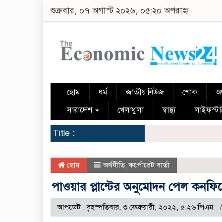
শুক্রবার, ০৭ অগাস্ট ২০২৬, ০৫:২০ অপরাহ্ন
হোম
ধর্ম
জাতীয় নিউজ
শোক
অর
সারাদেশ
খেলাধুলা
স্বাস্থ্য
লাইফস্ট
Title :
হোম
অর্থনীতি
,
কর্পোরেট বার্তা
পাওয়ার প্লান্টের অনুমোদন পেল কনফিডে
আপডেট : বৃহস্পতিবার, ৩ ফেব্রুয়ারী, ২০২২, ৫.২৬ পিএম