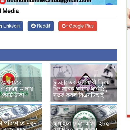
l Media
Linkedin
Reddit
Google Plus
৮ ব্র্যান্ডের ফর্সাকারী ক্রিমে
অর্থবছরে
বিপজ্জনক মাত্রায় মার্কারি,
 রাজস্ব আদায়
সতর্ক করল বিএসটিআই
 কোটি টাকা
জুলাইয়ে দেশে এলো ২৮৫
ণ পরিশোধে নতুন
কোটি ৯০ লাখ ডলার
এক বছরে ৪৪৯