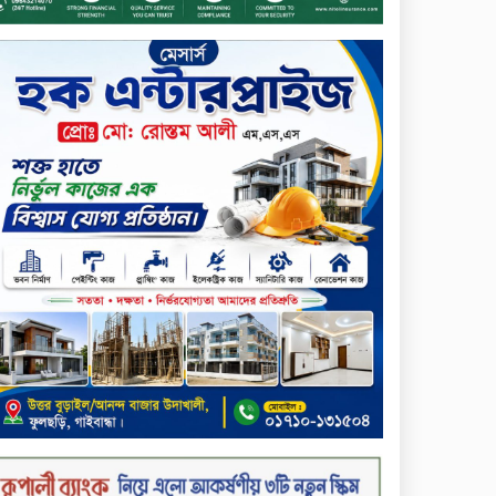
শিক্ষার্থীদের জন্য দারাজে
এক্সক্লুসিভ ডিসকাউন্ট নিয়ে আসছে
রিয়েলমি সি১০০এক্স
পরিবারের কাছে কিশোরের
কান্নাজড়িত কণ্ঠ শোনিয়ে ১২ লাখ
টাকা মুক্তিপণ দাবি, টাকা না পেয়ে
শ্বাসরোধে হত্যা—আলোচিত
রাফিজ হত্যা মামলার অন্যতম
সামি গাজীপুর থেকে গ্রেফতার
নড়াইলে বিএনপির ৬ নেতার
বহিষ্কারাদেশ প্রত্যাহার
দেশজুড়ে কেনাকাটায় সেরা অফার,
ব্র্যান্ড রাশ আওয়ার এবং
এক্সক্লুসিভ পেমেন্ট ডিসকাউন্ট নিয়ে
এলো দারাজ ৮.৮ গ্রেট ৮ সেল
টাঙ্গাইল জেলা পরিষদের ২৩লাখ
টাকার অনুদান বিতরণ