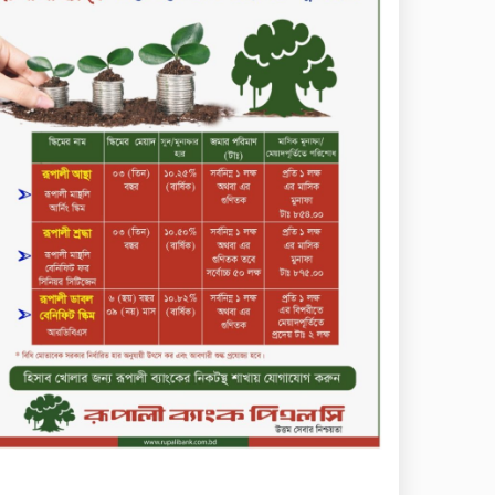
ডিজিটাল স্ক্রিন ছেড়ে ফসলের মাঠে
শিক্ষার্থীরা; টাঙ্গাইলের মহিষমারা
কলেজে খুন্তি-কোদালে তরুণদের
নতুন বিপ্লব!
শান্তা পিনাকলে প্রিমিয়ার ব্যাংকের
বোর্ড সভা অনুষ্ঠিত
কাফরুলে মুক্তিযোদ্ধা কল্যাণ
সমিতিতে ইশতিয়াক আজিজ
উলফাতের কোটি টাকার দুর্নীতি,
ফ্ল্যাট দখলের অপচেষ্টা ও সন্ত্রাসী
হামলা
ব্যাংকিং খাত স্থিতিশীল করতে ১৮
মাসের পরিকল্পনা কেন্দ্রীয়
ব্যাংকের