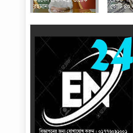
রহমান
কোটি ৪০ 