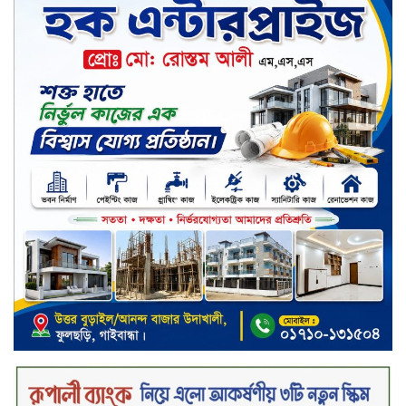
৮ ব্র্যান্ডের ফর্সাকারী ক্রিমে বিপজ্জনক
মাত্রায় মার্কারি, সতর্ক করল বিএসটিআই
জুলাই গণঅভ্যুত্থান ছিল সর্বস্তরের
মানুষের আন্দোলন: মুহাম্মদ ইউনূস
গণতন্ত্র ও আত্মত্যাগের ইতিহাস সংরক্ষণ
করবে জুলাই স্মৃতি জাদুঘর: প্রধানমন্ত্রী
সিলেট ওসমানী বিমানবন্দরে সালাম
এয়ার চালু হচ্ছে ১লা সেপ্টেম্বর হতে
চুয়াডাঙ্গা আদালত চত্বরে ভুয়া
আইনজীবীসহ দুইজন আটক, ‘রায়
পাইয়ে দেওয়ার’ নামে লাখ লাখ টাকা
হাতিয়ে নেওয়ার অভিযোগ