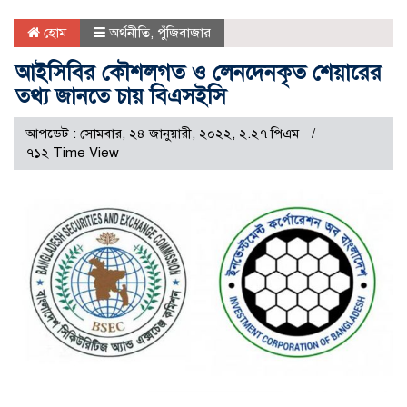
হোম
অর্থনীতি
,
পুঁজিবাজার
আইসিবির কৌশলগত ও লেনদেনকৃত শেয়ারের
তথ্য জানতে চায় বিএসইসি
আপডেট : সোমবার, ২৪ জানুয়ারী, ২০২২, ২.২৭ পিএম
৭১২ Time View