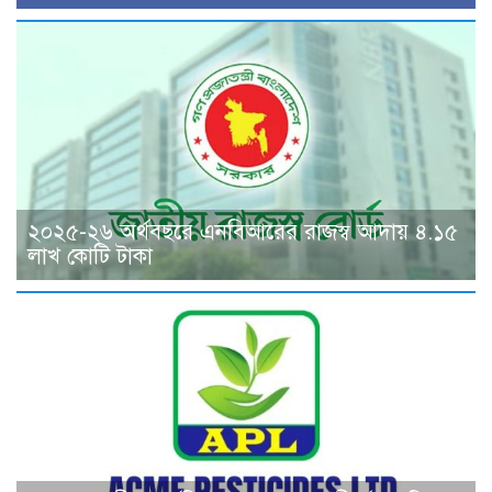
২০২৫-২৬ অর্থবছরে এনবিআরের রাজস্ব আদায় ৪.১৫
লাখ কোটি টাকা