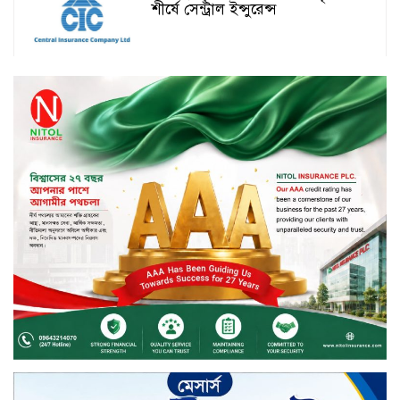
শীর্ষে সেন্ট্রাল ইন্সুরেন্স
সপ্তাহের তৃতীয় কার্যদিবসে দরপতনের
শীর্ষে রিং শাইন টেক্সটাইল
টাঙ্গাইলে জুলাই গণঅভ্যুত্থান দিবস
পালিত
জাতিসংঘের হিসাব ও সরকারি গেজেটের
বাইরে থাকা ৫৬৪ নিহতের পরিচয়
প্রকাশের দাবি বিসিআরএসের
চুয়াডাঙ্গায় পুষ্পস্তবক অর্পণ ও আলোচনা
সভার মধ্য দিয়ে জুলাই গণঅভ্যুত্থান
দিবস পালিত