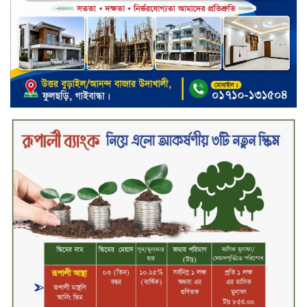
সিলেটের ওসমানীনগরে দুই বাসের
মুখোমুখি সংঘর্ষে ৮ জন নিহত
২০২৯ সালের মধ্যে বাংলাদেশের
সবচেয়ে বিশ্বস্ত, টেকসই ও ক্যাশলেস
ব্যাংক হওয়ার লক্ষ্য নিয়ে ‘ভিশন ২০২৯’
উন্মোচন করল কমিউনিটি ব্যাংক
বাংলাদেশ পিএলসি
শিক্ষার্থীদের জন্য দারাজে এক্সক্লুসিভ
ডিসকাউন্ট নিয়ে আসছে রিয়েলমি
সি১০০এক্স
পরিবারের কাছে কিশোরের কান্নাজড়িত
কণ্ঠ শোনিয়ে ১২ লাখ টাকা মুক্তিপণ
দাবি, টাকা না পেয়ে শ্বাসরোধে হত্যা—
আলোচিত রাফিজ হত্যা মামলার অন্যতম
আসামি গাজীপুর থেকে গ্রেফতার