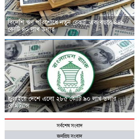
বিদেশি ঋণ পরিশোধে নতুন রেকর্ড, এক বছরে ৪৪৯
কোটি ৪০ লাখ ডলার
জুলাইয়ে দেশে এলো ২৮৫ কোটি ৯০ লাখ ডলার
রেমিট্যান্স
সর্বশেষ সংবাদ
জনপ্রিয় সংবাদ