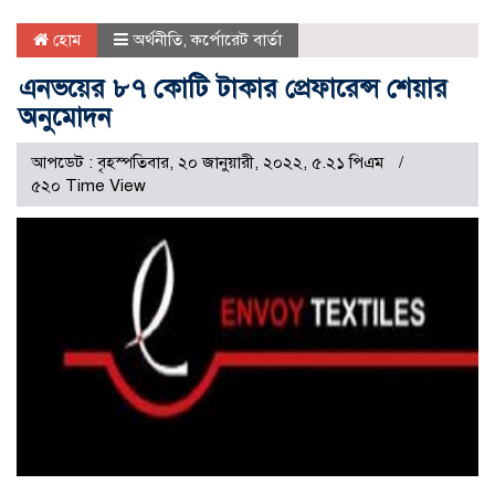
হোম
অর্থনীতি
,
কর্পোরেট বার্তা
এনভয়ের ৮৭ কোটি টাকার প্রেফারেন্স শেয়ার
অনুমোদন
আপডেট : বৃহস্পতিবার, ২০ জানুয়ারী, ২০২২, ৫.২১ পিএম
৫২০ Time View