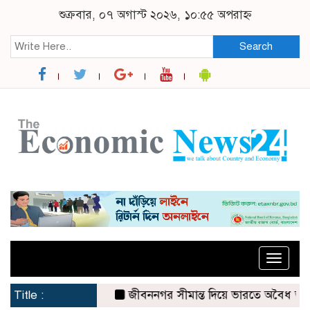
শুক্রবার, ০৭ অগাস্ট ২০২৬, ১০:৫৫ অপরাহ্ন
Search
Toggle
naviga
Title :
জীবননগর সীমান্ত দিয়ে ভারতে অবৈধ অনুপ্রবেশ