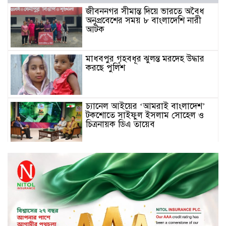
জীবননগর সীমান্ত দিয়ে ভারতে অবৈধ
অনুপ্রবেশের সময় ৮ বাংলাদেশি নারী
আটক
মাধবপুর গৃহবধূর ঝুলন্ত মরদেহ উদ্ধার
করছে পুলিশ
চ্যানেল আইয়ের ‘আমরাই বাংলাদেশ’
টকশোতে সাইফুল ইসলাম সোহেল ও
চিত্রনায়ক ডিএ তায়েব
টাঙ্গাইলে নিহত বাস মালিকদের
পরিবারকে অনুদান ও সম্মাননা প্রদান
টাঙ্গাইলে ভাষা কর্মশালা ও পুরষ্কার
বিতরণ