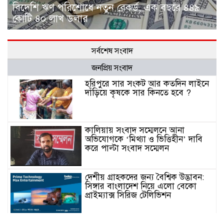
বিদেশি ঋণ পরিশোধে নতুন রেকর্ড, এক বছরে ৪৪৯
কোটি ৪০ লাখ ডলার
সর্বশেষ সংবাদ
জনপ্রিয় সংবাদ
হরিপুরে সার সংকট আর কতদিন লাইনে
দাঁড়িয়ে কৃষকে সার কিনতে হবে ?
কালিয়ায় সংবাদ সম্মেলনে আনা
অভিযোগকে ‘মিথ্যা ও ভিত্তিহীন’ দাবি
করে পাল্টা সংবাদ সম্মেলন
দেশীয় গ্রাহকদের জন্য বৈশ্বিক উদ্ভাবন:
সিঙ্গার বাংলাদেশ নিয়ে এলো বেকো
প্রাইম্যাক্স সিরিজ টেলিভিশন