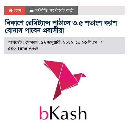
হোম
অর্থনীতি
,
কর্পোরেট বার্তা
বিকাশে রেমিট্যান্স পাঠালে ৩.৫ শতাংশ ক্যাশ
বোনাস পাবেন প্রবাসীরা
আপডেট : সোমবার, ১৭ জানুয়ারী, ২০২২, ১০.২৩ পিএম
৫৪০ Time View