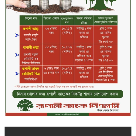
চুয়াডাঙ্গায় বিএআরআই’র কৃষি গবেষণা
কেন্দ্র, মেহেরপুর এর আঞ্চলিক রিভিউ
কর্মশালা/২০২৫-২৬ অনুষ্ঠিত
মুসলিম নিকাহ রেজিস্ট্রার কল্যাণ
পরিষদের সম্মেলন অনুষ্ঠিত