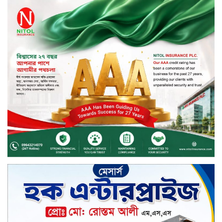
স্মার্টফোন ডিসপ্লেতে নতুন যুগ: ০ মিমি
বর্ডারলেস কনসেপ্ট আনল টেকনো
মাধবপুরে সিএনজি ও ট্রাকের মুখোমুখি
সংঘর্ষে নিহত দুই জন
ইসলামী ব্যাংকের শরী’আহ
সুপারভাইজরি কমিটির সভা অনুষ্ঠিত
বর্ষায় মানুষের পাশে বাংলালিংক; ১০
সিটি করপোরেশনে ১২ হাজারের বেশি
রেইনকোট বিতরণ
চুয়াডাঙ্গার জীবননগর সীমান্তে
বিএসএফের ৩ জনকে পুশ-ইন চেষ্টা
প্রতিহত করল বিজিবি