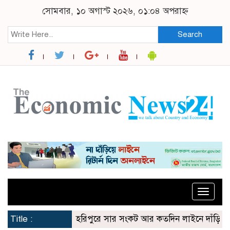
সোমবার, ১০ অগাস্ট ২০২৬, ০১:০৪ অপরাহ্ন
Search
Toggle
naviga
Title :
হরিপুরে সার সংকট আর কতদিন লাইনে দাঁড়িয়ে কৃষকে