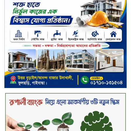
সিলেট জুড়ে বিষধর সাপ গুলো জঙ্গল
ছেড়ে লোকালয়ে আশ্রয় খুঁজছে
স্ট্যান্ডার্ড ইসলামী ব্যাংক পিএলসি.-এর
টাউন হল মিটিং-২০২৬ অনুষ্ঠিত
বিদায়ী সপ্তাহে দর পতনের শীর্ষে এস
আলম কোল্ড রোল্ড
বিদায়ী সপ্তাহে দর বৃদ্ধির শীর্ষে ফারইস্ট
ফাইন্যান্স
বিদায়ী সপ্তাহে লেনদেনের শীর্ষে শার্প
ইন্ডাস্ট্রিজ