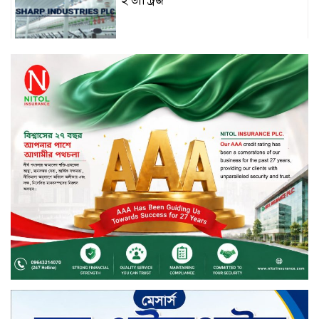
ইন্ডাস্ট্রিজ
চুয়াডাঙ্গায় বিএআরআই’র কৃষি গবেষণা
কেন্দ্র, মেহেরপুর এর আঞ্চলিক রিভিউ
কর্মশালা/২০২৫-২৬ অনুষ্ঠিত
মুসলিম নিকাহ রেজিস্ট্রার কল্যাণ
পরিষদের সম্মেলন অনুষ্ঠিত
দীর্ঘস্থায়ী ৭,৫০০ এমএএইচ ব্যাটারি
এবং শক্তিশালী গরিলা গ্লাস ৭আই সুরক্ষা
নিয়ে শাওমি উন্মোচন করল নতুন রেডমি
১৭
খালেদা জিয়ার গাড়ীতে হামলাকারী
রুবেলের গোত্রীয় সন্ত্রাসীদের গ্রেফতারের
দাবি