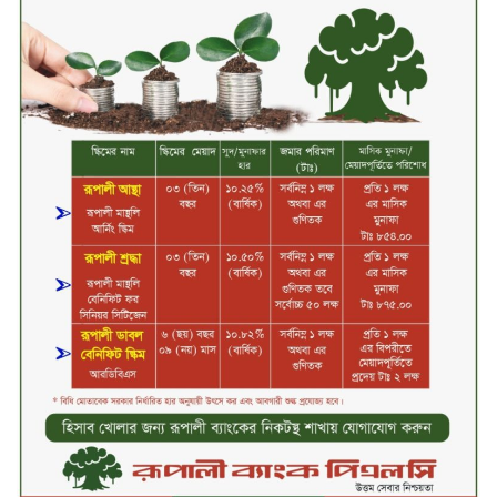
মাধবপুর গৃহবধূর ঝুলন্ত মরদেহ উদ্ধার
করছে পুলিশ
চ্যানেল আইয়ের ‘আমরাই বাংলাদেশ’
টকশোতে সাইফুল ইসলাম সোহেল ও
চিত্রনায়ক ডিএ তায়েব
টাঙ্গাইলে নিহত বাস মালিকদের
পরিবারকে অনুদান ও সম্মাননা প্রদান