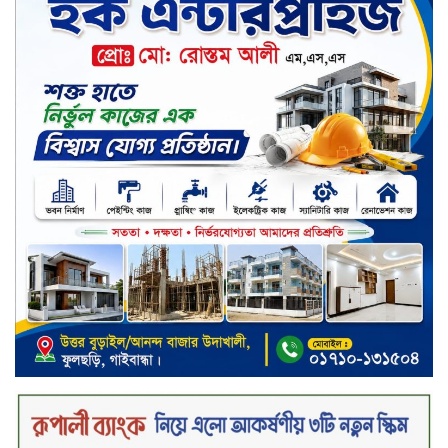
ক্যাশলেস বাংলাদেশ বিনির্মাণে
ইসলামী ব্যাংকের উদ্যোগে বাংলা
কিউআর নিয়ে বিশিষ্ট আলেমদের সঙ্গে
মতবিনিময় সভা অনুষ্ঠিত
‘শেখ হাসিনা ডিসেম্বরে ফিরলে গণহত্যার
দায় নিয়ে কারাগারে যাবেন,’ আইনমন্ত্রী
মধ্যরাতে শাহজালাল বিমানবন্দরের
বলাকা লাউঞ্জে অগ্নিকাণ্ড
নিরাপদ ও স্বল্পব্যয়ে ক্যাশলেস লেনদেন
গড়তে কাজ করছে বাংলাদেশ ব্যাংক:
গভর্নর
জীবননগর সীমান্ত দিয়ে ভারতে অবৈধ
অনুপ্রবেশের সময় ৮ বাংলাদেশি নারী
আটক