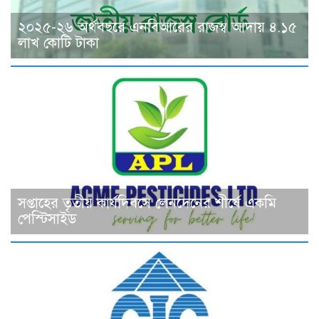
২০২৫-২৬ অর্থবছরে এনবিআরের রাজস্ব আদায় ৪.১৫
লাখ কোটি টাকা
সপ্তাহের তৃতীয় কার্যদিবসে লেনদেনের শীর্ষে একমি
পেস্টিসাইড