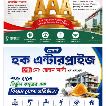
রাশ আওয়ার এবং এক্সক্লুসিভ পেমেন্ট
ডিসকাউন্ট নিয়ে এলো দারাজ ৮.৮ গ্রেট
৮ সেল
টাঙ্গাইল জেলা পরিষদের ২৩লাখ টাকার
অনুদান বিতরণ
ডিজিটাল স্ক্রিন ছেড়ে ফসলের মাঠে
শিক্ষার্থীরা; টাঙ্গাইলের মহিষমারা কলেজে
খুন্তি-কোদালে তরুণদের নতুন বিপ্লব!
শান্তা পিনাকলে প্রিমিয়ার ব্যাংকের বোর্ড
সভা অনুষ্ঠিত
কাফরুলে মুক্তিযোদ্ধা কল্যাণ সমিতিতে
ইশতিয়াক আজিজ উলফাতের কোটি
টাকার দুর্নীতি, ফ্ল্যাট দখলের অপচেষ্টা ও
সন্ত্রাসী হামলা