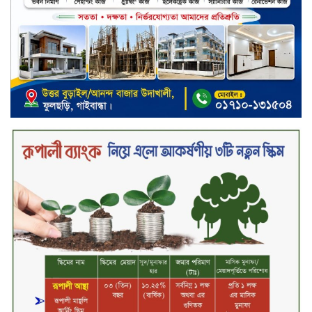
ব্যাংকিং খাত স্থিতিশীল করতে ১৮ মাসের
পরিকল্পনা কেন্দ্রীয় ব্যাংকের
কারখানার উৎপাদন কার্যক্রম সম্পূর্ণ বন্ধ,
জানাল এস আলম কোল্ড রোলড স্টিলস
দীর্ঘস্থায়ী ৭,৫০০ এমএএইচ ব্যাটারি
এবং শক্তিশালী গরিলা গ্লাস ৭আই সুরক্ষা
নিয়ে শাওমি উন্মোচন করল নতুন রেডমি
১৭
২০২৫-২৬ অর্থবছরে এনবিআরের রাজস্ব
আদায় ৪.১৫ লাখ কোটি টাকা
সপ্তাহের তৃতীয় কার্যদিবসে লেনদেনের
শীর্ষে একমি পেস্টিসাইড