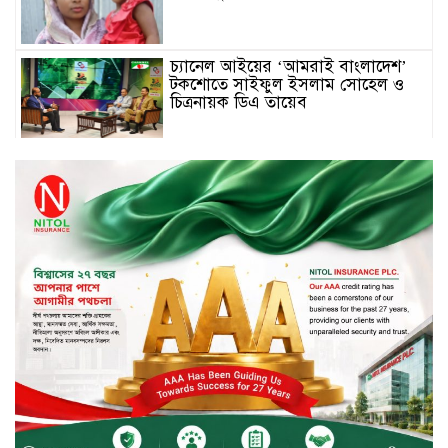
চ্যানেল আইয়ের ‘আমরাই বাংলাদেশ’
টকশোতে সাইফুল ইসলাম সোহেল ও
চিত্রনায়ক ডিএ তায়েব
টাঙ্গাইলে নিহত বাস মালিকদের
পরিবারকে অনুদান ও সম্মাননা প্রদান
টাঙ্গাইলে ভাষা কর্মশালা ও পুরষ্কার
বিতরণ
সড়ক নিরাপত্তায় বিশেষ অবদান রাখায়
নিসচা বিশেষ সম্মাননা পেলেন লায়ন গনি
মিয়া বাবুল
মার্কেন্টাইল ব্যাংকের নির্বাহী কমিটির