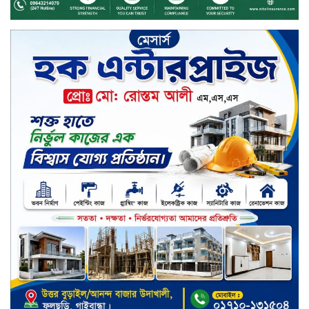
চেয়ারম্যান হলেন আনোয়ারুল হক
সপ্তাহের শেষ কার্যদিবসে লেনদেনের
তালিকায় শীর্ষে উঠে এসেছে শার্প
ইন্ডাস্ট্রিজ
সপ্তাহের শেষ কার্যদিবসে দরপতনের
শীর্ষে সেনা ইন্স্যুরেন্স
সপ্তাহের শেষ কার্যদিবসে দরবৃদ্ধির শীর্ষে
নিটল ইন্স্যুরেন্স
সিলেটের ওসমানীনগরে দুই বাসের
মুখোমুখি সংঘর্ষে ৮ জন নিহত