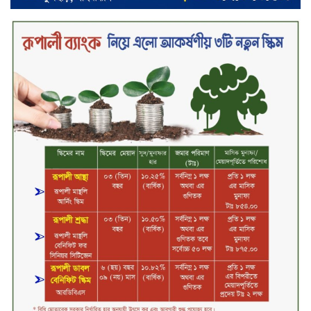
২০২৯ সালের মধ্যে বাংলাদেশের
সবচেয়ে বিশ্বস্ত, টেকসই ও ক্যাশলেস
ব্যাংক হওয়ার লক্ষ্য নিয়ে ‘ভিশন ২০২৯’
উন্মোচন করল কমিউনিটি ব্যাংক
বাংলাদেশ পিএলসি
শিক্ষার্থীদের জন্য দারাজে এক্সক্লুসিভ
ডিসকাউন্ট নিয়ে আসছে রিয়েলমি
সি১০০এক্স
পরিবারের কাছে কিশোরের কান্নাজড়িত
কণ্ঠ শোনিয়ে ১২ লাখ টাকা মুক্তিপণ
দাবি, টাকা না পেয়ে শ্বাসরোধে হত্যা—
আলোচিত রাফিজ হত্যা মামলার অন্যতম
আসামি গাজীপুর থেকে গ্রেফতার
নড়াইলে বিএনপির ৬ নেতার
বহিষ্কারাদেশ প্রত্যাহার