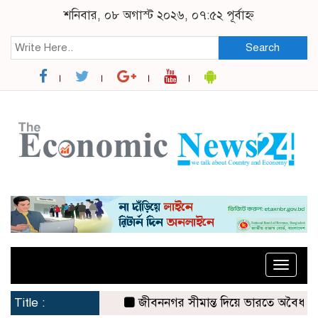
শনিবার, ০৮ অগাস্ট ২০২৬, ০৭:৫২ পূর্বাহ্ন
Search
Toggle
naviga
Title :
জীবননগর সীমান্ত দিয়ে ভারতে অবৈধ অনুপ্র