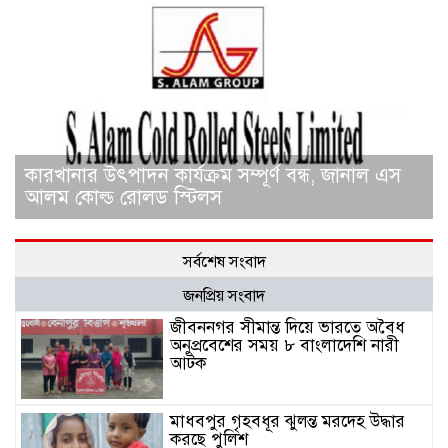
কারখানার উৎপাদন কার্যক্রম সম্পূর্ণ বন্ধ, জানাল এস
আলম কোল্ড রোলড স্টিলস
সর্বশেষ সংবাদ
জনপ্রিয় সংবাদ
জীবননগর সীমান্ত দিয়ে ভারতে অবৈধ
অনুপ্রবেশের সময় ৮ বাংলাদেশি নারী
আটক
মাধবপুর গৃহবধূর ঝুলন্ত মরদেহ উদ্ধার
করছে পুলিশ