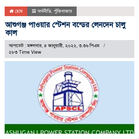
হোম
অর্থনীতি
,
পুঁজিবাজার
আশুগঞ্জ পাওয়ার স্টেশন বন্ডের লেনদেন চালু
কাল
আপডেট : মঙ্গলবার, ৪ জানুয়ারী, ২০২২, ৩.৩৬ পিএম
২৮৩ Time View