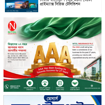
প্রাইম্যাক্স সিরিজ টেলিভিশন
স্মার্টফোন ডিসপ্লেতে নতুন যুগ: ০ মিমি
বর্ডারলেস কনসেপ্ট আনল টেকনো
মাধবপুরে সিএনজি ও ট্রাকের মুখোমুখি
সংঘর্ষে নিহত দুই জন
ইসলামী ব্যাংকের শরী’আহ
সুপারভাইজরি কমিটির সভা অনুষ্ঠিত
বর্ষায় মানুষের পাশে বাংলালিংক; ১০
সিটি করপোরেশনে ১২ হাজারের বেশি
রেইনকোট বিতরণ