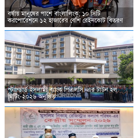
বর্ষায় মানুষের পাশে বাংলালিংক; ১০ সিটি
করপোরেশনে ১২ হাজারের বেশি রেইনকোট বিতরণ
স্ট্যান্ডার্ড ইসলামী ব্যাংক পিএলসি.-এর টাউন হল
মিটিং-২০২৬ অনুষ্ঠিত