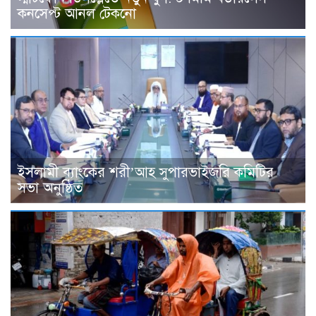
কনসেপ্ট আনল টেকনো
ইসলামী ব্যাংকের শরী’আহ সুপারভাইজরি কমিটির
সভা অনুষ্ঠিত