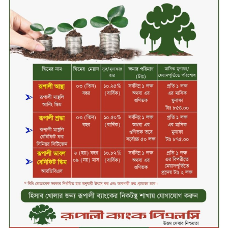
বিদায়ী সপ্তাহে লেনদেনের শীর্ষে শার্প
ইন্ডাস্ট্রিজ
চুয়াডাঙ্গায় বিএআরআই’র কৃষি গবেষণা
কেন্দ্র, মেহেরপুর এর আঞ্চলিক রিভিউ
কর্মশালা/২০২৫-২৬ অনুষ্ঠিত
মুসলিম নিকাহ রেজিস্ট্রার কল্যাণ
পরিষদের সম্মেলন অনুষ্ঠিত