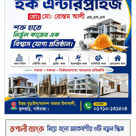
চুয়াডাঙ্গার জীবননগর সীমান্তে
বিএসএফের ৩ জনকে পুশ-ইন চেষ্টা
প্রতিহত করল বিজিবি
সিলেট জুড়ে বিষধর সাপ গুলো জঙ্গল
ছেড়ে লোকালয়ে আশ্রয় খুঁজছে
স্ট্যান্ডার্ড ইসলামী ব্যাংক পিএলসি.-এর
টাউন হল মিটিং-২০২৬ অনুষ্ঠিত
বিদায়ী সপ্তাহে দর পতনের শীর্ষে এস
আলম কোল্ড রোল্ড
বিদায়ী সপ্তাহে দর বৃদ্ধির শীর্ষে ফারইস্ট
ফাইন্যান্স