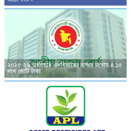
২০২৫-২৬ অর্থবছরে এনবিআরের রাজস্ব আদায় ৪.১৫
লাখ কোটি টাকা