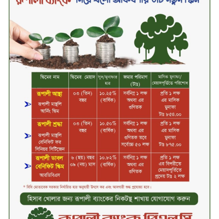
হাতিয়ে নেওয়ার অভিযোগ
নবীনগরে সোলার সিস্টেমে অনাবাদি
জমিতে আউশ আবাদে কৃষকের ভাগ্য
বদল
বিএটি বাংলাদেশের নতুন ব্যবস্থাপনা
পরিচালক কাখাবের বেনিদজে
ইউনিলিভার কনজ্যুমার কেয়ার
লিমিটেডের গুরুত্বপূর্ণ চার পদে নতুন
নিয়োগ