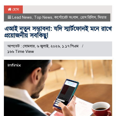
হোম
Lead News
,
Top News
,
কর্পোরেট সংবাদ
,
প্রেস রিলিস
,
ফিচার
এআই নতুন সম্ভাবনা: যদি স্মার্টফোনই মনে রাখে
প্রয়োজনীয় সবকিছু!
আপডেট : সোমবার, ৬ জুলাই, ২০২৬, ১.১৭ পিএম
১৬৬ Time View