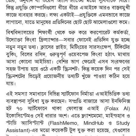
তৈরি, অনুবাদ বা ভয়েস অ্যাসিস্ট্যান্টের মতো সুবিধাকে ঘিরে।
কিন্তু প্রযুক্তি কোম্পানিগুলো ধীরে ধীরে এআইকে আরও বাস্তবমুখী
কাজে ব্যবহার করছে। লক্ষ্য একটাই—প্রযুক্তিকে এমনভাবে কাজে
লাগানো, যাতে মানুষের প্রতিদিনের ছোট ছোট ঝামেলাগুলো কমে।
বিশ্ববিদ্যালয়ের শিক্ষার্থী থেকে শুরু করে করপোরেট কর্মকর্তা,
উদ্যোক্তা কিংবা ফ্রিল্যান্সার—সবার ফোনেই প্রতিদিন যুক্ত হচ্ছে
নতুন নতুন তথ্য। ক্লাসের স্লাইড, মিটিংয়ের সারসংক্ষেপ, টিকিটের
বুকিং, বিলের রসিদ, গুরুত্বপূর্ণ ওয়েবপেজ কিংবা হঠাৎ মাথায়
আসা কোনো আইডিয়া। বেশির ভাগ ক্ষেত্রেই এসব সংরক্ষণের
সহজ উপায় হয়ে ওঠে একটি স্ক্রিনশট। কিন্তু কয়েক দিন পর সেই
স্ক্রিনশটের ভিড়েই প্রয়োজনীয় তথ্যটি খুঁজে পাওয়া কঠিন হয়ে
যায়।
এই সমস্যা সমাধানে বিভিন্ন স্মার্টফোন নির্মাতা এআইভিত্তিক তথ্য
ব্যবস্থাপনা সুবিধা যুক্ত করছেন। সম্প্রতি বাজারে আসা ইনফিনিক্স
হট ৭০ স্মার্টফোনে থাকা ফোলাক্স এআই (Folax AI)
ইকোসিস্টেমও সেই ধারার অংশ। এতে ফ্ল্যাশমেমো, মাইন্ডহাব ও
স্টাডি অ্যাসিস্ট্যান্ট (FlashMemo, MindHub ও Study
Assistant)-এর মতো কয়েকটি টুল যুক্ত করা হয়েছে, যেগুলোর