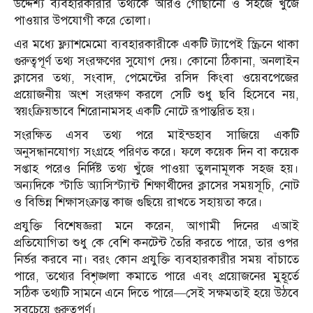
উদ্দেশ্য ব্যবহারকারীর তথ্যকে আরও গোছানো ও সহজে খুঁজে
পাওয়ার উপযোগী করে তোলা।
এর মধ্যে ফ্ল্যাশমেমো ব্যবহারকারীকে একটি ট্যাপেই স্ক্রিনে থাকা
গুরুত্বপূর্ণ তথ্য সংরক্ষণের সুযোগ দেয়। কোনো ঠিকানা, অনলাইন
ক্লাসের তথ্য, সংবাদ, পেমেন্টের রসিদ কিংবা ওয়েবপেজের
প্রয়োজনীয় অংশ সংরক্ষণ করলে সেটি শুধু ছবি হিসেবে নয়,
স্বয়ংক্রিয়ভাবে শিরোনামসহ একটি নোটে রূপান্তরিত হয়।
সংরক্ষিত এসব তথ্য পরে মাইন্ডহাব সাজিয়ে একটি
অনুসন্ধানযোগ্য সংগ্রহে পরিণত করে। ফলে কয়েক দিন বা কয়েক
সপ্তাহ পরেও নির্দিষ্ট তথ্য খুঁজে পাওয়া তুলনামূলক সহজ হয়।
অন্যদিকে স্টাডি অ্যাসিস্ট্যান্ট শিক্ষার্থীদের ক্লাসের সময়সূচি, নোট
ও বিভিন্ন শিক্ষাসংক্রান্ত কাজ গুছিয়ে রাখতে সহায়তা করে।
প্রযুক্তি বিশেষজ্ঞরা মনে করেন, আগামী দিনের এআই
প্রতিযোগিতা শুধু কে বেশি কনটেন্ট তৈরি করতে পারে, তার ওপর
নির্ভর করবে না। বরং কোন প্রযুক্তি ব্যবহারকারীর সময় বাঁচাতে
পারে, তথ্যের বিশৃঙ্খলা কমাতে পারে এবং প্রয়োজনের মুহূর্তে
সঠিক তথ্যটি সামনে এনে দিতে পারে—সেই সক্ষমতাই হয়ে উঠবে
সবচেয়ে গুরুত্বপূর্ণ।