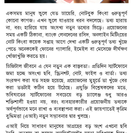
একসময় মানুষ ভুলে যেত ডায়েরি, নোটবুক কিংবা গুরুত্বপূর্ণ
কোনো কাগজ। এখন ভুলে যাওয়ার ধরন বদলেছে। তথ্য হারায়
না, বরং হারিয়ে যায় অংসখ্য নতুন তথ্যের ভিড়ে। প্রয়োজনের
সময় একটি ঠিকানা, ব্যাংক লেনদেনের রসিদ, অনলাইন মিটিংয়ের
নোট কিংবা কয়েক সপ্তাহ আগে দেখা একটি গুরুত্বপূর্ণ তথ্য খুঁজে
পেতে অনেককেই ফোনের গ্যালারি, ইমেইল বা মেসেজে দীর্ঘক্ষণ
খোঁজাখুঁজি করতে হয়।
ডিজিটাল জীবনে এ যেন নতুন এক বাস্তবতা। প্রতিদিন স্মার্টফোনে
জমা হচ্ছে অসংখ্য ছবি, স্ক্রিনশট, নোট, ফাইল ও বার্তা। তথ্য
সংরক্ষণ করা যত সহজ হয়েছে, প্রয়োজনের মুহূর্তে তা খুঁজে বের
করা ততটাই কঠিন হয়ে উঠেছে। প্রযুক্তি বিশ্লেষকদের মতে,
ভবিষ্যতের স্মার্টফোনের সবচেয়ে বড় চ্যালেঞ্জ শুধু আরও
শক্তিশালী হওয়া নয়, বরং ব্যবহারকারীর প্রয়োজনীয় তথ্যকে
অর্থপূর্ণভাবে মনে রাখা ও ব্যবস্থাপনা করা। এই জায়গাতেই কৃত্রিম
বুদ্ধিমত্তা (এআই) নতুন সম্ভাবনার দ্বার খুলছে।
এআই নিয়ে সাধারণ মানুষের আগ্রহের বড় অংশ এখনো ছবি