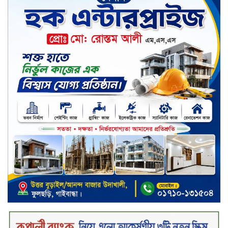
৮ ব্র্যান্ডের ফর্সাকারী ক্রিমে বিপজ্জনক
মাত্রায় মার্কারি, সতর্ক করল বিএসটিআই
জুলাই গণঅভ্যুত্থান ছিল সর্বস্তরের
মানুষের আন্দোলন: মুহাম্মদ ইউনূস
গণতন্ত্র ও আত্মত্যাগের ইতিহাস সংরক্ষণ
করবে জুলাই স্মৃতি জাদুঘর: প্রধানমন্ত্রী
সিলেট ওসমানী বিমানবন্দরে সালাম
এয়ার চালু হচ্ছে ১লা সেপ্টেম্বর হতে
চুয়াডাঙ্গা আদালত চত্বরে ভুয়া
আইনজীবীসহ দুইজন আটক, ‘রায়
পাইয়ে দেওয়ার’ নামে লাখ লাখ টাকা