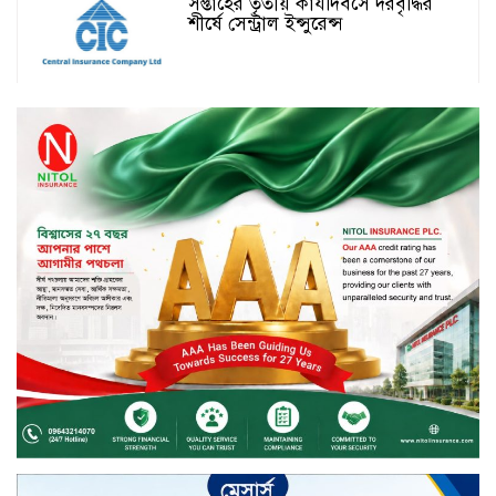
সপ্তাহের তৃতীয় কার্যদিবসে দরবৃদ্ধির
শীর্ষে সেন্ট্রাল ইন্সুরেন্স
সপ্তাহের তৃতীয় কার্যদিবসে দরপতনের
শীর্ষে রিং শাইন টেক্সটাইল
টাঙ্গাইলে জুলাই গণঅভ্যুত্থান দিবস
পালিত
জাতিসংঘের হিসাব ও সরকারি গেজেটের
বাইরে থাকা ৫৬৪ নিহতের পরিচয়
প্রকাশের দাবি বিসিআরএসের
চুয়াডাঙ্গায় পুষ্পস্তবক অর্পণ ও আলোচনা
সভার মধ্য দিয়ে জুলাই গণঅভ্যুত্থান
দিবস পালিত