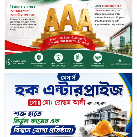
সিলেটের ওসমানীনগরে দুই বাসের
মুখোমুখি সংঘর্ষে ৮ জন নিহত
২০২৯ সালের মধ্যে বাংলাদেশের
সবচেয়ে বিশ্বস্ত, টেকসই ও ক্যাশলেস
ব্যাংক হওয়ার লক্ষ্য নিয়ে ‘ভিশন ২০২৯’
উন্মোচন করল কমিউনিটি ব্যাংক
বাংলাদেশ পিএলসি
শিক্ষার্থীদের জন্য দারাজে এক্সক্লুসিভ
ডিসকাউন্ট নিয়ে আসছে রিয়েলমি
সি১০০এক্স
পরিবারের কাছে কিশোরের কান্নাজড়িত
কণ্ঠ শোনিয়ে ১২ লাখ টাকা মুক্তিপণ
দাবি, টাকা না পেয়ে শ্বাসরোধে হত্যা—
আলোচিত রাফিজ হত্যা মামলার অন্যতম
আসামি গাজীপুর থেকে গ্রেফতার
নড়াইলে বিএনপির ৬ নেতার
বহিষ্কারাদেশ প্রত্যাহার