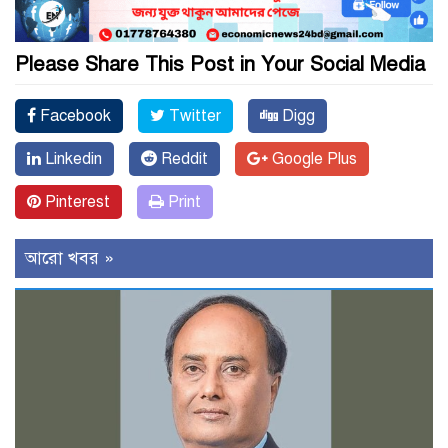
Please Share This Post in Your Social Media
Facebook
Twitter
Digg
Linkedin
Reddit
Google Plus
Pinterest
Print
আরো খবর »