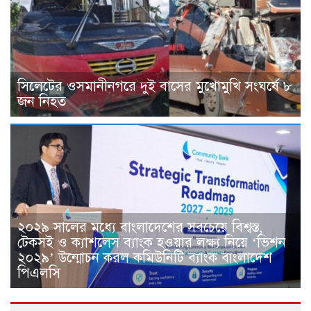
সিলেটের ওসমানীনগরে দুই বাসের মুখোমুখি সংঘর্ষে ৮
জন নিহত
২০২৯ সালের মধ্যে বাংলাদেশের সবচেয়ে বিশ্বস্ত,
টেকসই ও ক্যাশলেস ব্যাংক হওয়ার লক্ষ্য নিয়ে ‘ভিশন
২০২৯’ উন্মোচন করল কমিউনিটি ব্যাংক বাংলাদেশ
পিএলসি