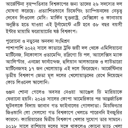
আর্জেন্টিনা বৃহস্পতিবার বিশ্বকাপের জন্য তাদের ২৬ সদস্যের দল
ঘোষণা করেছে। প্রত্যাশিতভাবে ডিফেন্ডিং চ্যাম্পিয়নদের নেতৃত্ব
দেবেন লিওনেল মেসি। মার্কিন যুক্তরাষ্ট্র, মেক্সিকো ও কানাডায়
অনুষ্ঠিত হতে যাওয়া এই টুর্নামেন্টে এটি হবে ৩৮ বছর বয়সী
ইন্টার মায়ামি ফরোয়ার্ডের ষষ্ঠ বিশ্বকাপ।
পুরোনো ও নতুনের অনবদ্য সংমিশ্রণ
পাশাপাশি ২০২২ সালে কাতারে ট্রফি জয়ী দল থেকে এমিলিয়ানো
মার্টিনেজ, নিকোলাস ওতামেন্দি, রদ্রিগো ডি পল, অ্যালেক্সিস ম্যাক
অ্যালিস্টার, এনজো ফার্নান্দেজ, হুলিয়ান আলভারেজ ও লাউতারো
মার্টিনেজসহ ১৭ জন খেলোয়াড় এই দলে ফিরেছেন। আর্জেন্টিনার
তৃতীয় বিশ্বকাপ জেতা মূল দলের খেলোয়াড়দের রেখে দিয়েছেন
কোচ লিওনেল স্কালোনি।
গুঞ্জন শোনা গেলেও অবসর নেওয়া অ্যাঞ্জেল ডি মারিয়াকে
ফেরানো হয়নি। ২০২৪ সালের কোপা আমেরিকার পর আন্তর্জাতিক
ফুটবলকে বিদায় জানান গত ফাইনালের গোলদাতা। মিডফিল্ডার
জিওভানি লো সেলসো গত বিশ্বকাপে খেলতে পারেননি ইনজুরির
কারণে। ক্যারিয়ারের দ্বিতীয় বিশ্বকাপ খেলার সুযোগ তার সামনে।
২০১৮ সালে রাশিয়ায় দলের সঙ্গে থাকলেও কোনো ম্যাচ খেলা