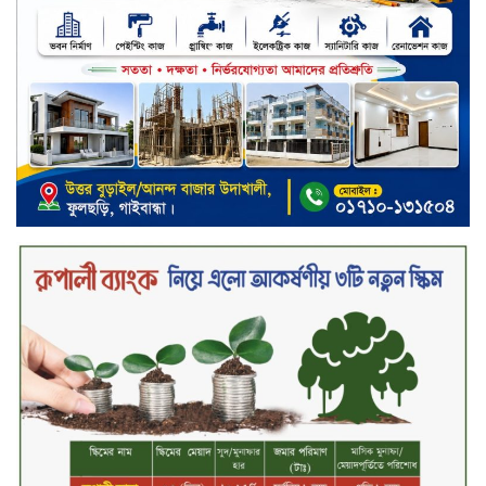
দেশজুড়ে কেনাকাটায় সেরা অফার, ব্র্যান্ড
রাশ আওয়ার এবং এক্সক্লুসিভ পেমেন্ট
ডিসকাউন্ট নিয়ে এলো দারাজ ৮.৮ গ্রেট
৮ সেল
টাঙ্গাইল জেলা পরিষদের ২৩লাখ টাকার
অনুদান বিতরণ
ডিজিটাল স্ক্রিন ছেড়ে ফসলের মাঠে
শিক্ষার্থীরা; টাঙ্গাইলের মহিষমারা কলেজে
খুন্তি-কোদালে তরুণদের নতুন বিপ্লব!
শান্তা পিনাকলে প্রিমিয়ার ব্যাংকের বোর্ড
সভা অনুষ্ঠিত
কাফরুলে মুক্তিযোদ্ধা কল্যাণ সমিতিতে
ইশতিয়াক আজিজ উলফাতের কোটি