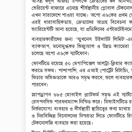
আসন্ন ঈদুল আজহা উপলক্ষে ক্রেতাদের ঈদ আনন্
ভেরিয়েন্ট বাজারে এনেছে শীর্ষস্থানীয় গ্লোবাল টেকন
এখন সারাদেশে পাওয়া যাচ্ছে। অপো এ৬কের প্রথম ভে
এরই ধারাবাহিকতায়, ক্রেতাদের আগ্রহ বিবেচনা কর
ভ্যারিয়েন্টটি আনা হয়েছে, যা প্রতিদিনের এন্টারটেইনমেন
ব্যবহারকারীদের জন্য ‘স্মুথনেস উইদাউট লিমিট’-এর প্রত
ব্যাকআপ, মনোমুগ্ধকর ভিজ্যুয়াল ও উন্নত ক্যামেরা ফ
চলেছে অপো এ৬কে স্মার্টফোন।
ফোনটিতে রয়েছে ৫০ মেগাপিক্সেল আলট্রা-ক্লিয়ার ক্যাম
করতে সক্ষম। পাশাপাশি, এর এআই পোর্ট্রেট রিটাচিং
ফিচার অভিজ্ঞতাকে আরও সমৃদ্ধ করবে; ফলে ব্যবহারকা
পারবেন।
স্ন্যাপড্রাগন ৬৮৫ মোবাইল প্ল্যাটফর্ম সমৃদ্ধ এই স্মার্ট
রেসপনসিভ পারফরম্যান্স নিশ্চিত করে। ডিভাইসটিতে রয়
নির্ভরযোগ্য ব্যবহার ও দীর্ঘস্থায়ী স্থায়িত্বের কথা ম
ও নিরবিচ্ছিন্ন বিনোদনের নিশ্চয়তা দিতে ফোনটিতে রিভ
টেকনোলজি ব্যবহার করা হয়েছে।