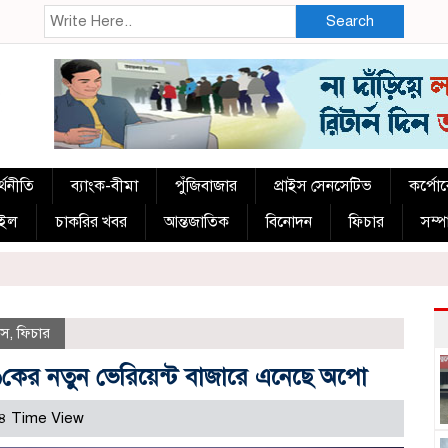
Search
্থনীতি
ব্যাংক-বীমা
পুঁজিবাজার
প্রাইস সেনসেটিভ
কর্পো
াইল
চাকরির খবর
আন্তজাতিক
বিনোদন
ফিচার
সম্
িস
,
ফিচার
ের নতুন ভেরিয়েন্ট বাজারে এনেছে অপো
৪ Time View