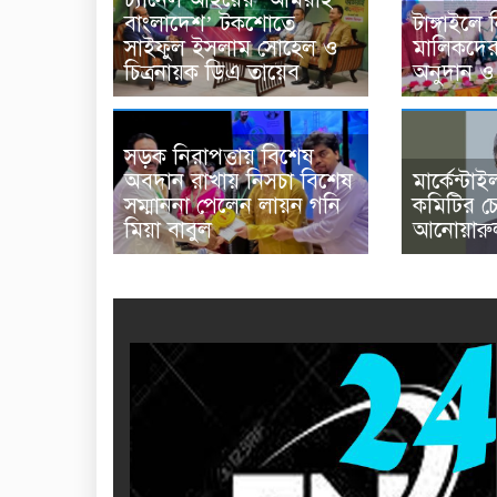
বাংলাদেশ’ টকশোতে
টাঙ্গাইলে
সাইফুল ইসলাম সোহেল ও
মালিকদের
চিত্রনায়ক ডিএ তায়েব
অনুদান ও 
সড়ক নিরাপত্তায় বিশেষ
অবদান রাখায় নিসচা বিশেষ
মার্কেন্টাই
সম্মাননা পেলেন লায়ন গনি
কমিটির চ
মিয়া বাবুল
আনোয়ারু