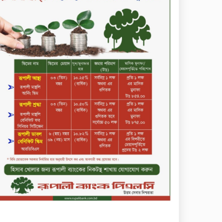
কমিউনিটি ব্যাংক বাংলাদেশ
পিএলসি
শিক্ষার্থীদের জন্য দারাজে
এক্সক্লুসিভ ডিসকাউন্ট নিয়ে আসছে
রিয়েলমি সি১০০এক্স
পরিবারের কাছে কিশোরের
কান্নাজড়িত কণ্ঠ শোনিয়ে ১২ লাখ
টাকা মুক্তিপণ দাবি, টাকা না পেয়ে
শ্বাসরোধে হত্যা—আলোচিত
রাফিজ হত্যা মামলার অন্যতম
সামি গাজীপুর থেকে গ্রেফতার
নড়াইলে বিএনপির ৬ নেতার
বহিষ্কারাদেশ প্রত্যাহার