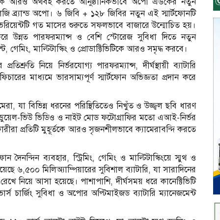
দকে আরও অর্থবহ করতে আনুষ্ঠানিকভাবে অপো এ৬কের নতুন
োলজি ব্র্যান্ড অপো। ৬ জিবি + ১২৮ জিবির নতুন এই স্মার্টফোনটি
রিয়েন্টটি গত মাসের শুরুতে সফলভাবে বাজারে উন্মোচিত হয়।
ে উন্নত পারফরম্যান্স ও বেশি স্টোরেজ সুবিধা দিতে নতুন
্ট, গেমিং, মাল্টিটাস্কিং ও প্রোডাক্টিভিটিকে আরও সমৃদ্ধ করবে।
িশ্রুতি নিয়ে নির্ভরযোগ্য পারফরম্যান্স, দীর্ঘস্থায়ী ব্যাটারি
িচারের মাধ্যমে ভারসাম্যপূর্ণ স্মার্টফোন অভিজ্ঞতা প্রদান করে
েরা, যা বিভিন্ন ধরনের পরিস্থিতিতেও নিখুঁত ও উজ্জ্বল ছবি ধারণ
, ডুয়েল-ভিউ ভিডিও ও নাইট মোড ফটোগ্রাফির মতো এআই-নির্ভর
রীরা প্রতিটি মুহূর্তকে আরও সৃজনশীলভাবে ক্যামেরাবন্দি করতে
ফোন দৈনন্দিন ব্যবহার, স্ট্রিমিং, গেমিং ও মাল্টিটাস্কিংয়ে স্মুথ ও
েছে ৬,৫০০ মিলিঅ্যাম্পিয়ারের সুবিশাল ব্যাটারি, যা সারাদিনের
াথায় রেখে নিয়ে আসা হয়েছে। পাশাপাশি, দীর্ঘসময় ধরে কানেক্টিভিটি
ার্স চার্জিং সুবিধা ও অপোর অপ্টিমাইজড ব্যাটারি ম্যানেজমেন্ট