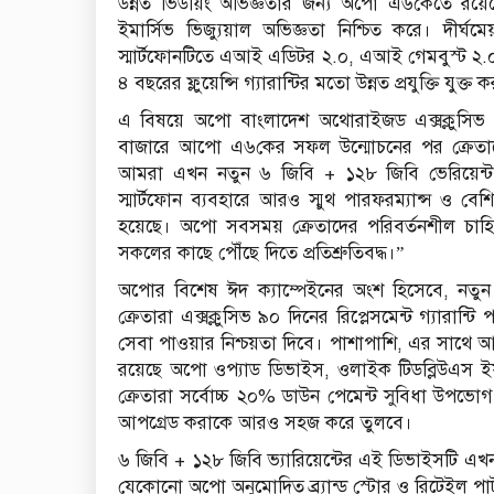
উন্নত ভিউয়িং অভিজ্ঞতার জন্য অপো এ৬কেতে রয়েছে ১২
ইমার্সিভ ভিজ্যুয়াল অভিজ্ঞতা নিশ্চিত করে। দীর্ঘমেয
স্মার্টফোনটিতে এআই এডিটর ২.০, এআই গেমবুস্ট ২.০,
৪ বছরের ফ্লুয়েন্সি গ্যারান্টির মতো উন্নত প্রযুক্তি যুক্ত
এ বিষয়ে অপো বাংলাদেশ অথোরাইজড এক্সক্লুসিভ ডিস
বাজারে আপো এ৬কের সফল উন্মোচনের পর ক্রেতাদ
আমরা এখন নতুন ৬ জিবি + ১২৮ জিবি ভেরিয়েন্ট
স্মার্টফোন ব্যবহারে আরও স্মুথ পারফরম্যান্স ও বে
হয়েছে। অপো সবসময় ক্রেতাদের পরিবর্তনশীল চাহিদার
সকলের কাছে পৌঁছে দিতে প্রতিশ্রুতিবদ্ধ।”
অপোর বিশেষ ঈদ ক্যাম্পেইনের অংশ হিসেবে, নতুন 
ক্রেতারা এক্সক্লুসিভ ৯০ দিনের রিপ্লেসমেন্ট গ্যারান্ট
সেবা পাওয়ার নিশ্চয়তা দিবে। পাশাপাশি, এর সাথে 
রয়েছে অপো ওপ্যাড ডিভাইস, ওলাইক টিডব্লিউএস ইয়
ক্রেতারা সর্বোচ্চ ২০% ডাউন পেমেন্ট সুবিধা উপভো
আপগ্রেড করাকে আরও সহজ করে তুলবে।
৬ জিবি + ১২৮ জিবি ভ্যারিয়েন্টের এই ডিভাইসটি এখন
যেকোনো অপো অনুমোদিত ব্র্যান্ড স্টোর ও রিটেইল পার