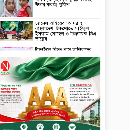
উদ্ধার করছে পুলিশ
চ্যানেল আইয়ের ‘আমরাই
বাংলাদেশ’ টকশোতে সাইফুল
ইসলাম সোহেল ও চিত্রনায়ক ডিএ
তায়েব
টাঙ্গাইলে নিহত বাস মালিকদের
পরিবারকে অনুদান ও সম্মাননা
প্রদান
টাঙ্গাইলে ভাষা কর্মশালা ও পুরষ্কার
বিতরণ
সড়ক নিরাপত্তায় বিশেষ অবদান
রাখায় নিসচা বিশেষ সম্মাননা
পেলেন লায়ন গনি মিয়া বাবুল
মার্কেন্টাইল ব্যাংকের নির্বাহী
কমিটির চেয়ারম্যান হলেন