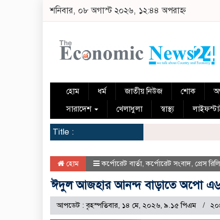
শনিবার, ০৮ অগাস্ট ২০২৬, ১২:৪৪ অপরাহ্ন
হোম
ধর্ম
জাতীয় নিউজ
শোক
অর
সারাদেশ
খেলাধুলা
স্বাস্থ্য
লাইফস্ট
Title :
হোম
কর্পোরেট বার্তা
,
কর্পোরেট সংবাদ
,
প্রেস রিল
ঈদুল আজহার আনন্দ বাড়াতে অপো এ৬ক
আপডেট : বৃহস্পতিবার, ১৪ মে, ২০২৬, ৯.১৫ পিএম
২০