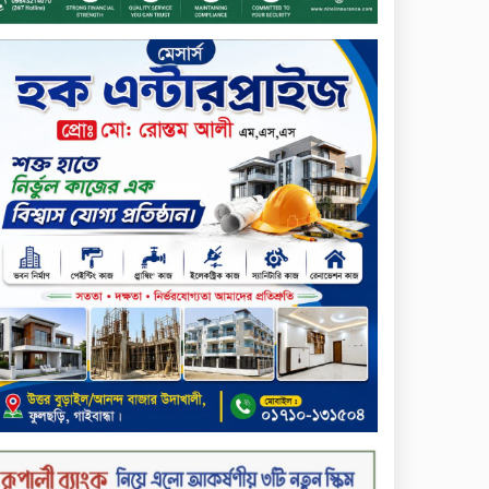
আনোয়ারুল হক
সপ্তাহের শেষ কার্যদিবসে
লেনদেনের তালিকায় শীর্ষে উঠে
এসেছে শার্প ইন্ডাস্ট্রিজ
সপ্তাহের শেষ কার্যদিবসে
দরপতনের শীর্ষে সেনা ইন্স্যুরেন্স
সপ্তাহের শেষ কার্যদিবসে দরবৃদ্ধির
শীর্ষে নিটল ইন্স্যুরেন্স
সিলেটের ওসমানীনগরে দুই বাসের
মুখোমুখি সংঘর্ষে ৮ জন নিহত
২০২৯ সালের মধ্যে বাংলাদেশের
সবচেয়ে বিশ্বস্ত, টেকসই ও
ক্যাশলেস ব্যাংক হওয়ার লক্ষ্য
নিয়ে ‘ভিশন ২০২৯’ উন্মোচন করল