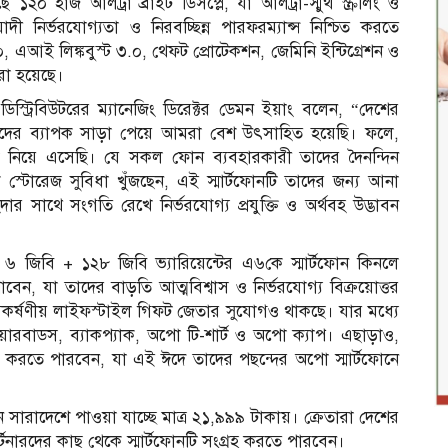
০ হার্জ আলট্রা ব্রাইট ডিসপ্লে, যা আলট্রা-স্মুথ স্ক্রলিং ও
়াদী নির্ভরযোগ্যতা ও নিরবচ্ছিন্ন পারফরম্যান্স নিশ্চিত করতে
 এআই লিঙ্কবুস্ট ৩.০, থেফট প্রোটেকশন, জেমিনি ইন্টিগ্রেশন ও
 করা হয়েছে।
্ট্রিবিউটরের ম্যানেজিং ডিরেক্টর ডেমন ইয়াং বলেন, “দেশের
ের ব্যাপক সাড়া পেয়ে আমরা বেশ উৎসাহিত হয়েছি। ফলে,
 নিয়ে এসেছি। যে সকল ফোন ব্যবহারকারী তাদের দৈনন্দিন
শি স্টোরেজ সুবিধা খুঁজছেন, এই স্মার্টফোনটি তাদের জন্য আনা
 সাথে সংগতি রেখে নির্ভরযোগ্য প্রযুক্তি ও অর্থবহ উদ্ভাবন
আ
৬ জিবি + ১২৮ জিবি ভ্যারিয়েন্টের এ৬কে স্মার্টফোন কিনলে
ি পাবেন, যা তাদের বাড়তি আত্মবিশ্বাস ও নির্ভরযোগ্য বিক্রয়োত্তর
আকর্ষণীয় লাইফস্টাইল গিফট জেতার সুযোগও থাকছে। যার মধ্যে
ারবাডস, ব্যাকপ্যাক, অপো টি-শার্ট ও অপো ক্যাপ। এছাড়াও,
গ করতে পারবেন, যা এই ঈদে তাদের পছন্দের অপো স্মার্টফোনে
 সারাদেশে পাওয়া যাচ্ছে মাত্র ২১,৯৯৯ টাকায়। ক্রেতারা দেশের
্টনারদের কাছ থেকে স্মার্টফোনটি সংগ্রহ করতে পারবেন।