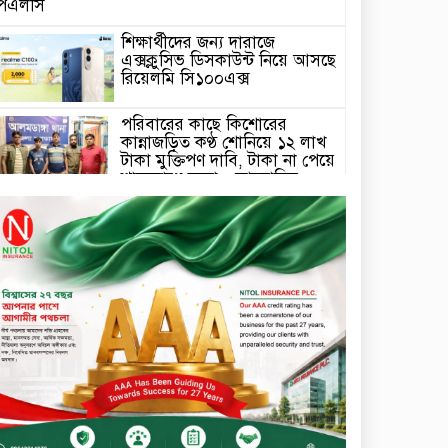
পিএলসি
শিক্ষার্থীদের জন্য দারাজে
এক্সক্লুসিভ ডিসকাউন্ট নিয়ে আসছে
রিয়েলমি সি১০০এক্স
পরিবারের কাছে কিশোরের
কান্নাজড়িত কণ্ঠ শোনিয়ে ১২ লাখ
টাকা মুক্তিপণ দাবি, টাকা না পেয়ে
শ্বাসরোধে হত্যা—আলোচিত
রাফিজ হত্যা মামলার অন্যতম
সামি গাজীপুর থেকে গ্রেফতার
নড়াইলে বিএনপির ৬ নেতার
বহিষ্কারাদেশ প্রত্যাহার
দেশজুড়ে কেনাকাটায় সেরা অফার,
ব্র্যান্ড রাশ আওয়ার এবং
এক্সক্লুসিভ পেমেন্ট ডিসকাউন্ট নিয়ে
এলো দারাজ ৮.৮ গ্রেট ৮ সেল
টাঙ্গাইল জেলা পরিষদের ২৩লাখ
টাকার অনুদান বিতরণ