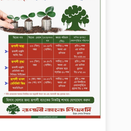
কোল্ড রোলড স্টিলস
দীর্ঘস্থায়ী ৭,৫০০ এমএএইচ
ব্যাটারি এবং শক্তিশালী গরিলা গ্লাস
৭আই সুরক্ষা নিয়ে শাওমি উন্মোচন
করল নতুন রেডমি ১৭
২০২৫-২৬ অর্থবছরে এনবিআরের
রাজস্ব আদায় ৪.১৫ লাখ কোটি
টাকা
সপ্তাহের তৃতীয় কার্যদিবসে
লেনদেনের শীর্ষে একমি
পেস্টিসাইড
সপ্তাহের তৃতীয় কার্যদিবসে
দরবৃদ্ধির শীর্ষে সেন্ট্রাল ইন্সুরেন্স