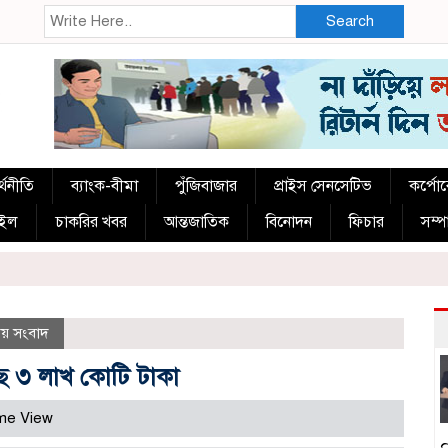
Search
্থনীতি
ব্যাংক-বীমা
পুঁজিবাজার
প্রাইস সেনসেটিভ
কর্পো
াইল
চাকরির খবর
আন্তজাতিক
বিনোদন
ফিচার
সম্
য় সংবাদ
ছে ৩ লাখ কোটি টাকা
me View