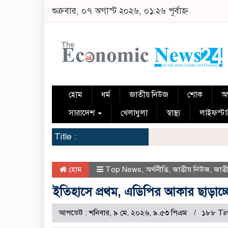
শুক্রবার, ০৭ অগাস্ট ২০২৬, ০১:২৬ পূর্বাহ্ন
হোম
ধর্ম
জাতীয় নিউজ
শোক
অর
সারাদেশ
খেলাধুলা
স্বাস্থ্য
লাইফস্ট
Title :
হোম
Top News
,
অর্থনীতি
,
জাতীয় নিউজ
,
জাতী
ইতিহাসে প্রথম, এডিপির আকার ছাড়াচ্
আপডেট : শনিবার, ৯ মে, ২০২৬, ৯.৫৩ পিএম
১৮৮ Ti