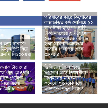
পরিবারের কাছে কিশোরের
কান্নাজড়িত কণ্ঠ শোনিয়ে ১২
লাখ টাকা মুক্তিপণ দাবি,
টাকা না পেয়ে শ্বাসরোধে
হত্যা—আলোচিত রাফিজ
দের জন্য দারাজে
হত্যা মামলার অন্যতম
ভ ডিসকাউন্ট নিয়ে
আসামি গাজীপুর থেকে
েলমি সি১০০এক্স
গ্রেফতার
ডিজিটাল স্ক্রিন ছেড়ে
কেনাকাটায় সেরা
ফসলের মাঠে শিক্ষার্থীরা;
্যান্ড রাশ আওয়ার
টাঙ্গাইলের মহিষমারা
লুসিভ পেমেন্ট
কলেজে খুন্তি-কোদালে
ট নিয়ে এলো
তরুণদের নতুন বিপ্লব!
 গ্রেট ৮ সেল