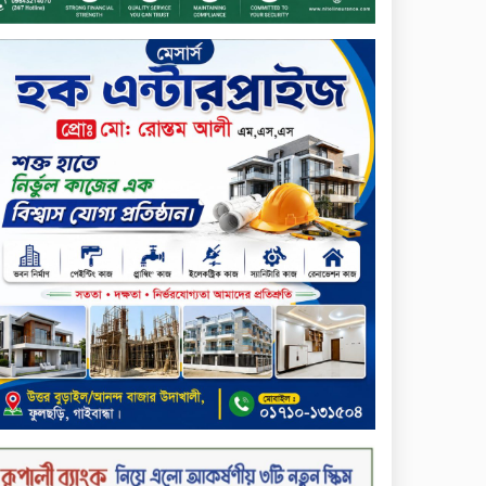
ডিজিটাল স্ক্রিন ছেড়ে ফসলের মাঠে
শিক্ষার্থীরা; টাঙ্গাইলের মহিষমারা
কলেজে খুন্তি-কোদালে তরুণদের
নতুন বিপ্লব!
শান্তা পিনাকলে প্রিমিয়ার ব্যাংকের
বোর্ড সভা অনুষ্ঠিত
কাফরুলে মুক্তিযোদ্ধা কল্যাণ
সমিতিতে ইশতিয়াক আজিজ
উলফাতের কোটি টাকার দুর্নীতি,
ফ্ল্যাট দখলের অপচেষ্টা ও সন্ত্রাসী
হামলা
ব্যাংকিং খাত স্থিতিশীল করতে ১৮
মাসের পরিকল্পনা কেন্দ্রীয়
ব্যাংকের
কারখানার উৎপাদন কার্যক্রম
সম্পূর্ণ বন্ধ, জানাল এস আলম