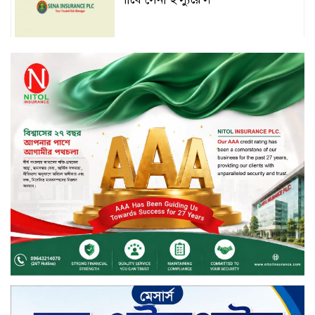
সপ্তাহের শেষ কার্যদিবসে দরবৃদ্ধির শীর্ষে
নিটল ইন্স্যুরেন্স
সিলেটের ওসমানীনগরে দুই বাসের
মুখোমুখি সংঘর্ষে ৮ জন নিহত
২০২৯ সালের মধ্যে বাংলাদেশের
সবচেয়ে বিশ্বস্ত, টেকসই ও ক্যাশলেস
ব্যাংক হওয়ার লক্ষ্য নিয়ে ‘ভিশন ২০২৯’
উন্মোচন করল কমিউনিটি ব্যাংক
বাংলাদেশ পিএলসি
শিক্ষার্থীদের জন্য দারাজে এক্সক্লুসিভ
ডিসকাউন্ট নিয়ে আসছে রিয়েলমি
সি১০০এক্স