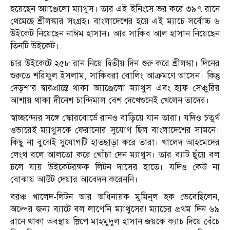
হয়েছেন অ্যাঞ্জেলো ম্যাথুস। তার এই ইনিংসে ভর করে ৩৯৭ রানে
থেমেছে শ্রীলঙ্কার সংগ্রহ। বাংলাদেশের হয়ে এই ম্যাচে সর্বোচ্চ ৬
উইকেট নিয়েছেন নাঈম হাসান। আর সাকিব আল হাসান নিয়েছেন
তিনটি উইকেট।
চার উইকেটে ২৫৮ রান নিয়ে দ্বিতীয় দিন শুরু করে শ্রীলঙ্কা। দিনের
শুরুতে শরিফুল ইসলাম, সাকিবরা বোলিং আক্রমণে আসেন। কিন্তু
দেড়শ’র দ্বারপ্রান্তে থাকা অ্যাঞ্জেলো ম্যাথুস এবং হাফ সেঞ্চুরির
আশায় থাকা দীনেশ চান্দিমাল বেশ দেখেশুনেই খেলেন তাদের।
স্বাচ্ছন্দ্যের সঙ্গে স্কোরবোর্ডে রানও বাড়িয়ে যান তারা। যদিও চতুর্থ
ওভারেই ম্যাথুসকে ফেরানোর সুযোগ ছিল বাংলাদেশের সামনে।
কিছু না বুঝেই সুযোগটি হাতছাড়া করে তারা। খালেদ আহমেদের
লেংথ বলে আলতো করে খোঁচা দেন ম্যাথুস। তার ব্যাট ছুঁয়ে বল
চলে যায় উইকেটরক্ষক লিটন দাসের হাতে। যদিও কেউ না
বোঝায় আউট দেয়ার আবেদন করেননি।
বরঞ্চ খালেদ-লিটন আর অধিনায়ক মুমিনুল হক ভেবেছিলেন,
অল্পের জন্য ব্যাটে বল লাগেনি ম্যাথুসের! ম্যাচের প্রথম দিন ৬৯
রানে থাকা অবস্থায় স্লিপে মাহমুদুল হাসান জয়কে ক‍্যাচ দিয়ে বেঁচে