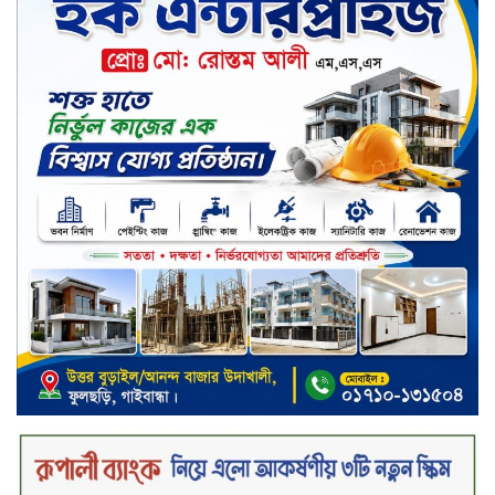
পরিবারের কাছে কিশোরের কান্নাজড়িত
কণ্ঠ শোনিয়ে ১২ লাখ টাকা মুক্তিপণ
দাবি, টাকা না পেয়ে শ্বাসরোধে হত্যা—
আলোচিত রাফিজ হত্যা মামলার অন্যতম
আসামি গাজীপুর থেকে গ্রেফতার
নড়াইলে বিএনপির ৬ নেতার
বহিষ্কারাদেশ প্রত্যাহার
দেশজুড়ে কেনাকাটায় সেরা অফার, ব্র্যান্ড
রাশ আওয়ার এবং এক্সক্লুসিভ পেমেন্ট
ডিসকাউন্ট নিয়ে এলো দারাজ ৮.৮ গ্রেট
৮ সেল
টাঙ্গাইল জেলা পরিষদের ২৩লাখ টাকার
অনুদান বিতরণ
ডিজিটাল স্ক্রিন ছেড়ে ফসলের মাঠে
শিক্ষার্থীরা; টাঙ্গাইলের মহিষমারা কলেজে
খুন্তি-কোদালে তরুণদের নতুন বিপ্লব!