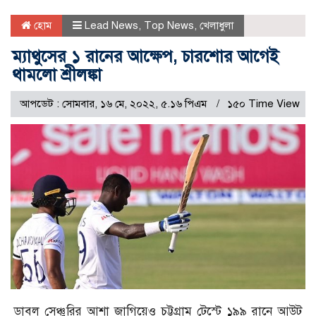
হোম
Lead News
,
Top News
,
খেলাধুলা
ম্যাথুসের ১ রানের আক্ষেপ, চারশোর আগেই
থামলো শ্রীলঙ্কা
আপডেট : সোমবার, ১৬ মে, ২০২২, ৫.১৬ পিএম
১৫০ Time View
ডাবল সেঞ্চুরির আশা জাগিয়েও চট্টগ্রাম টেস্টে ১৯৯ রানে আউট