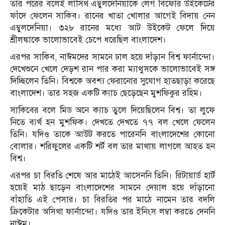
তার পরের বলেই লাসিথ এম্বুলদেনিয়াকে লেগ বিফোর উইকেটের
ফাঁদে ফেলেন সাকিব। রানের খাতা খোলার আগেই বিদায় নেন
এম্বুলদেনিয়া। ৩২৮ রানের মধ্যে আট উইকেট ফেলে দিয়ে
শ্রীলঙ্কাকে ভালোভাবেই চেপে ধরেছিল বাংলাদেশ।
এরপর সাকিব, নাঈমদের সামনে ঢাল হয়ে দাঁড়ান বিশ্ব ফার্নান্দো।
দেখেশুনে খেলে দেড়শ রান পার করা ম্যাথুসকে ভালোভাবেই সঙ্গ
দিচ্ছিলেন তিনি। বিশ্বকে অবশ্য ফেরানোর সুযোগ হাতছাড়া করেছে
বাংলাদেশ। তার সহজ একটি ক্যাচ ছেড়েছেন মুশফিকুর রহিম।
সাকিবের বলে মিড অনে ক্যাচ তুলে দিয়েছিলেন বিশ্ব। তা লুফে
নিতে ব্যর্থ হন মুশফিক। দেখতে দেখতে ৭৭ বল খেলে ফেলেন
তিনি। যদিও তাকে আউট করতে পারেননি বাংলাদেশের কোনো
বোলার। শরিফুলের একটি শর্ট বল তার মাথায় লাগলে আহত হন
বিশ্ব।
এরপর চা বিরতি শেষে আর মাঠেই আসেননি তিনি। রিটায়ার্ড হার্ট
হয়েই মাঠ ছাড়েন বাংলাদেশের সামনে দেয়াল হয়ে দাঁড়ানো
বাঁহাতি এই পেসার। চা বিরতির পর মাঠে নামেন তার বদলি
ক্রিকেটার অসিথা ফার্নান্দো। যদিও তার ইনিংস লম্বা করতে দেননি
নাঈম।