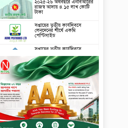
২০২৫-২৬ অর্থবছরে এনবিআরের
রাজস্ব আদায় ৪.১৫ লাখ কোটি
টাকা
সপ্তাহের তৃতীয় কার্যদিবসে
লেনদেনের শীর্ষে একমি
পেস্টিসাইড
সপ্তাহের তৃতীয় কার্যদিবসে
দরবৃদ্ধির শীর্ষে সেন্ট্রাল ইন্সুরেন্স
সপ্তাহের তৃতীয় কার্যদিবসে
দরপতনের শীর্ষে রিং শাইন
টেক্সটাইল
টাঙ্গাইলে জুলাই গণঅভ্যুত্থান দিবস
পালিত
জাতিসংঘের হিসাব ও সরকারি
গেজেটের বাইরে থাকা ৫৬৪