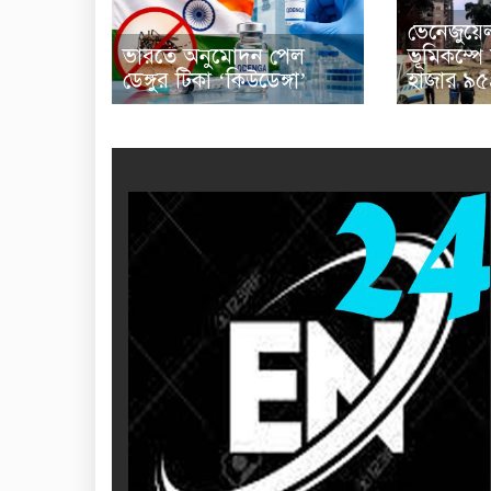
ভেনেজুয়ে
ভারতে অনুমোদন পেল
ভূমিকম্পে
ডেঙ্গুর টিকা ‘কিউডেঙ্গা’
হাজার ৯৫