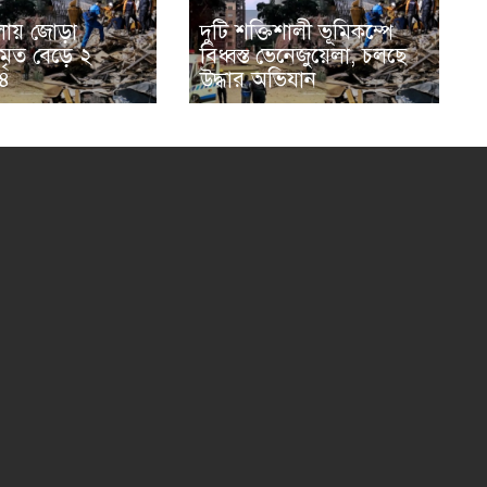
লায় জোড়া
দুটি শক্তিশালী ভূমিকম্পে
 মৃত বেড়ে ২
বিধ্বস্ত ভেনেজুয়েলা, চলছে
৪
উদ্ধার অভিযান