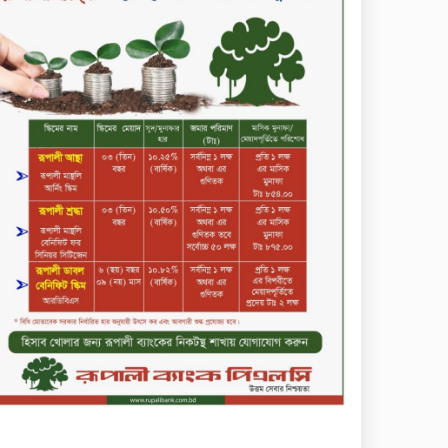
চুয়াডাঙ্গা আদালত চত্বরে ভুয়া
আইনজীবীসহ দুইজন আটক, ‘রায়
পাইয়ে দেওয়ার’ নামে লাখ লাখ
টাকা হাতিয়ে নেওয়ার অভিযোগ
নবীনগরে সোলার সিস্টেমে
অনাবাদি জমিতে আউশ আবাদে
কৃষকের ভাগ্য বদল
বিএটি বাংলাদেশের নতুন
ব্যবস্থাপনা পরিচালক কাখাবের
বেনিদজে