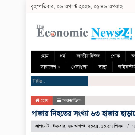
বৃহস্পতিবার, ০৬ অগাস্ট ২০২৬, ০১:৪৬ অপরাহ্ন
হোম
ধর্ম
জাতীয় নিউজ
শোক
অর
সারাদেশ
খেলাধুলা
স্বাস্থ্য
লাইফস্ট
Title :
হোম
আন্তজাতিক
গাজায় নিহতের সংখ্যা ৬৩ হাজার ছাড়
আপডেট : শুক্রবার, ২৯ আগস্ট, ২০২৫, ১০.৫৭ পিএম
৭