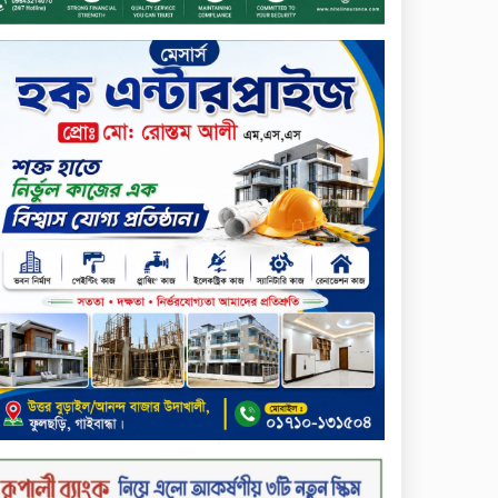
নিহতের পরিচয় প্রকাশের দাবি
বিসিআরএসের
চুয়াডাঙ্গায় পুষ্পস্তবক অর্পণ ও
আলোচনা সভার মধ্য দিয়ে জুলাই
গণঅভ্যুত্থান দিবস পালিত
৮ ব্র্যান্ডের ফর্সাকারী ক্রিমে
বিপজ্জনক মাত্রায় মার্কারি, সতর্ক
করল বিএসটিআই
জুলাই গণঅভ্যুত্থান ছিল সর্বস্তরের
মানুষের আন্দোলন: মুহাম্মদ ইউনূস
গণতন্ত্র ও আত্মত্যাগের ইতিহাস
সংরক্ষণ করবে জুলাই স্মৃতি
জাদুঘর: প্রধানমন্ত্রী
সিলেট ওসমানী বিমানবন্দরে
সালাম এয়ার চালু হচ্ছে ১লা
সেপ্টেম্বর হতে