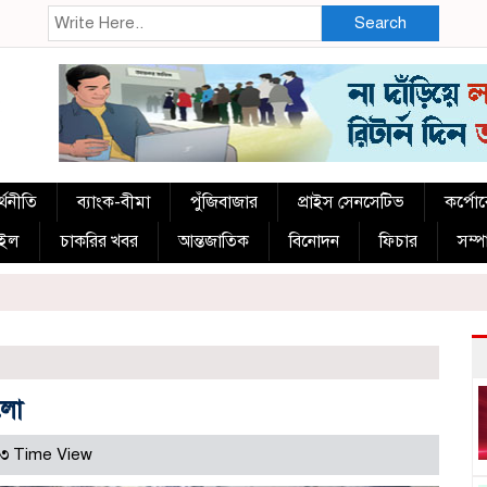
Search
্থনীতি
ব্যাংক-বীমা
পুঁজিবাজার
প্রাইস সেনসেটিভ
কর্পো
াইল
চাকরির খবর
আন্তজাতিক
বিনোদন
ফিচার
সম্
ালো
৩ Time View