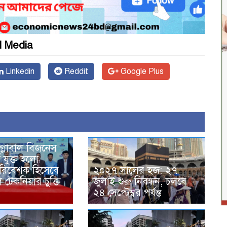
l Media
Linkedin
Reddit
Google Plus
্লোবাল বিজনেস
 যুক্ত হলো
পরিবেশক হিসেবে
২০২৭ সালের হজ: ২৭
েকনিয়ার চুক্তি
জুলাই শুরু নিবন্ধন, চলবে
২৪ সেপ্টেম্বর পর্যন্ত