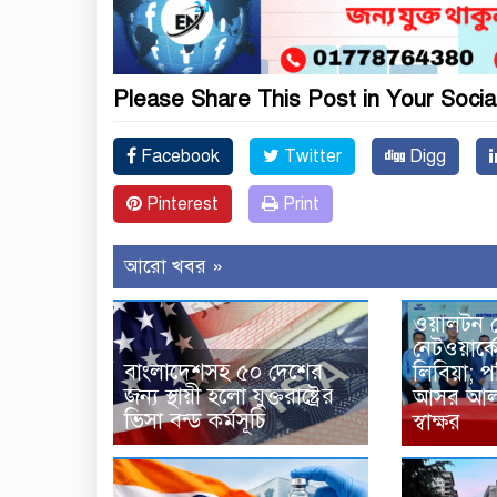
Please Share This Post in Your Socia
Facebook
Twitter
Digg
Pinterest
Print
আরো খবর »
ওয়ালটন গ
নেটওয়ার্কে
বাংলাদেশসহ ৫০ দেশের
লিবিয়া; 
জন্য স্থায়ী হলো যুক্তরাষ্ট্রের
আসর আল ট
ভিসা বন্ড কর্মসূচি
স্বাক্ষর