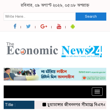
রবিবার, ০৯ অগাস্ট ২০২৬, ০৫:০৮ অপরাহ্ন
Search
Toggle
naviga
Title :
চুয়াডাঙ্গার জীবননগর সীমান্তে বিএসএফের ৩ জ