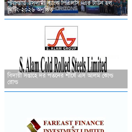
স্ট্যান্ডার্ড ইসলামী ব্যাংক পিএলসি.-এর টাউন হল
মিটিং-২০২৬ অনুষ্ঠিত
বিদায়ী সপ্তাহে দর পতনের শীর্ষে এস আলম কোল্ড
রোল্ড