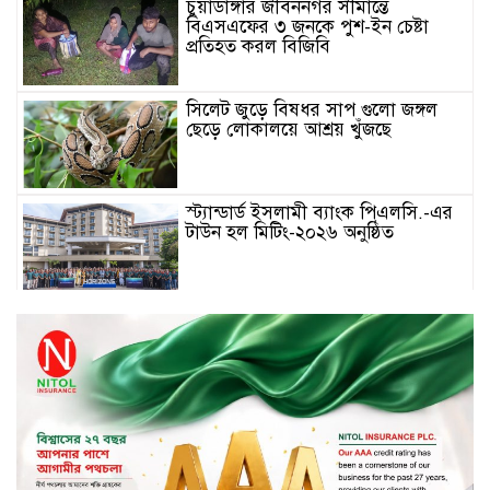
চুয়াডাঙ্গার জীবননগর সীমান্তে
বিএসএফের ৩ জনকে পুশ-ইন চেষ্টা
প্রতিহত করল বিজিবি
সিলেট জুড়ে বিষধর সাপ গুলো জঙ্গল
ছেড়ে লোকালয়ে আশ্রয় খুঁজছে
স্ট্যান্ডার্ড ইসলামী ব্যাংক পিএলসি.-এর
টাউন হল মিটিং-২০২৬ অনুষ্ঠিত
বিদায়ী সপ্তাহে দর পতনের শীর্ষে এস
আলম কোল্ড রোল্ড
বিদায়ী সপ্তাহে দর বৃদ্ধির শীর্ষে ফারইস্ট
ফাইন্যান্স