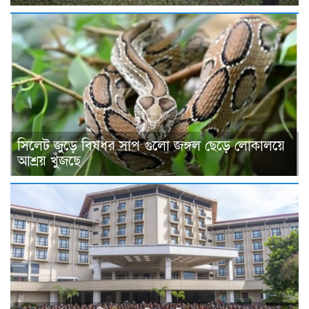
সিলেট জুড়ে বিষধর সাপ গুলো জঙ্গল ছেড়ে লোকালয়ে
আশ্রয় খুঁজছে