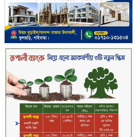
ক্যাশলেস বাংলাদেশ বিনির্মাণে
ইসলামী ব্যাংকের উদ্যোগে বাংলা
কিউআর নিয়ে বিশিষ্ট আলেমদের সঙ্গে
মতবিনিময় সভা অনুষ্ঠিত
‘শেখ হাসিনা ডিসেম্বরে ফিরলে গণহত্যার
দায় নিয়ে কারাগারে যাবেন,’ আইনমন্ত্রী
মধ্যরাতে শাহজালাল বিমানবন্দরের
বলাকা লাউঞ্জে অগ্নিকাণ্ড
নিরাপদ ও স্বল্পব্যয়ে ক্যাশলেস লেনদেন
গড়তে কাজ করছে বাংলাদেশ ব্যাংক:
গভর্নর
জীবননগর সীমান্ত দিয়ে ভারতে অবৈধ
অনুপ্রবেশের সময় ৮ বাংলাদেশি নারী