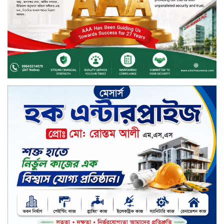
বিদায়ী সপ্তাহে লেনদেনের শীর্ষে শার্প
ইন্ডাস্ট্রিজ
চুয়াডাঙ্গায় বিএআরআই’র কৃষি গবেষণা
কেন্দ্র, মেহেরপুর এর আঞ্চলিক রিভিউ
কর্মশালা/২০২৫-২৬ অনুষ্ঠিত
মুসলিম নিকাহ রেজিস্ট্রার কল্যাণ
পরিষদের সম্মেলন অনুষ্ঠিত
দীর্ঘস্থায়ী ৭,৫০০ এমএএইচ ব্যাটারি
এবং শক্তিশালী গরিলা গ্লাস ৭আই সুরক্ষা
নিয়ে শাওমি উন্মোচন করল নতুন রেডমি
১৭
খালেদা জিয়ার গাড়ীতে হামলাকারী
রুবেলের গোত্রীয় সন্ত্রাসীদের গ্রেফতারের
দাবি