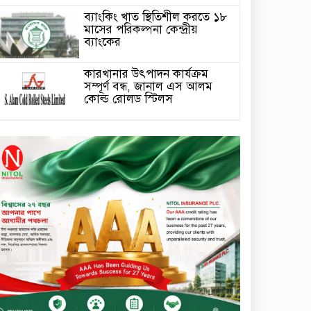
ব্যাংকিং খাত স্থিতিশীল করতে ১৮
মাসের পরিকল্পনা কেন্দ্রীয়
ব্যাংকের
কারখানার উৎপাদন কার্যক্রম
সম্পূর্ণ বন্ধ, জানাল এস আলম
কোল্ড রোলড স্টিলস
দীর্ঘস্থায়ী ৭,৫০০ এমএএইচ
ব্যাটারি এবং শক্তিশালী গরিলা গ্লাস
৭আই সুরক্ষা নিয়ে শাওমি উন্মোচন
করল নতুন রেডমি ১৭
২০২৫-২৬ অর্থবছরে এনবিআরের
রাজস্ব আদায় ৪.১৫ লাখ কোটি
টাকা
সপ্তাহের তৃতীয় কার্যদিবসে
লেনদেনের শীর্ষে একমি
পেস্টিসাইড
সপ্তাহের তৃতীয় কার্যদিবসে