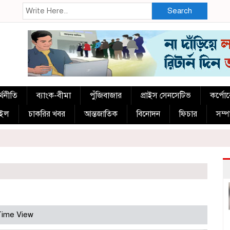
Search
্থনীতি
ব্যাংক-বীমা
পুঁজিবাজার
প্রাইস সেনসেটিভ
কর্পো
াইল
চাকরির খবর
আন্তজাতিক
বিনোদন
ফিচার
সম্
Time View