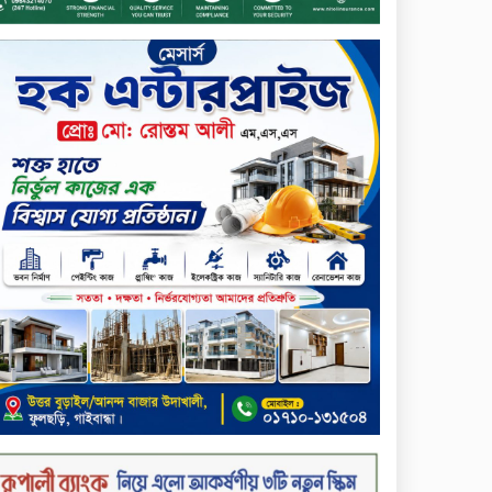
দরবৃদ্ধির শীর্ষে সেন্ট্রাল ইন্সুরেন্স
সপ্তাহের তৃতীয় কার্যদিবসে
দরপতনের শীর্ষে রিং শাইন
টেক্সটাইল
টাঙ্গাইলে জুলাই গণঅভ্যুত্থান দিবস
পালিত
জাতিসংঘের হিসাব ও সরকারি
গেজেটের বাইরে থাকা ৫৬৪
নিহতের পরিচয় প্রকাশের দাবি
বিসিআরএসের
চুয়াডাঙ্গায় পুষ্পস্তবক অর্পণ ও
আলোচনা সভার মধ্য দিয়ে জুলাই
গণঅভ্যুত্থান দিবস পালিত
৮ ব্র্যান্ডের ফর্সাকারী ক্রিমে
বিপজ্জনক মাত্রায় মার্কারি, সতর্ক