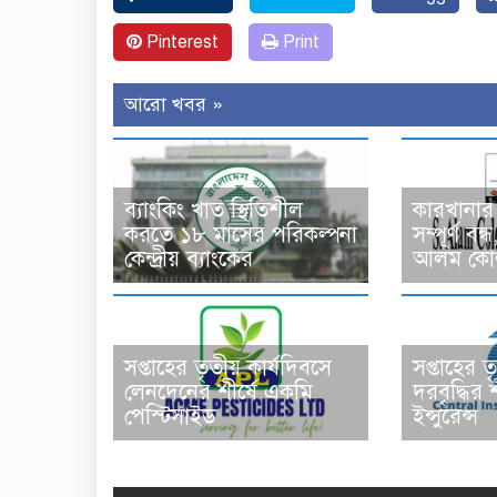
Pinterest
Print
আরো খবর »
ব্যাংকিং খাত স্থিতিশীল
কারখানার 
করতে ১৮ মাসের পরিকল্পনা
সম্পূর্ণ ব
কেন্দ্রীয় ব্যাংকের
আলম কোল্
সপ্তাহের তৃতীয় কার্যদিবসে
সপ্তাহের ত
লেনদেনের শীর্ষে একমি
দরবৃদ্ধির শী
পেস্টিসাইড
ইন্সুরেন্স