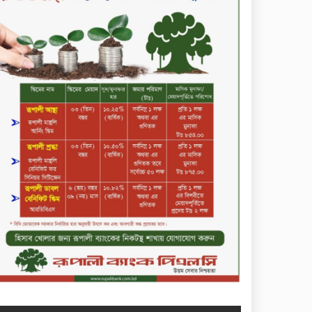
করল বিএসটিআই
জুলাই গণঅভ্যুত্থান ছিল সর্বস্তরের
মানুষের আন্দোলন: মুহাম্মদ ইউনূস
গণতন্ত্র ও আত্মত্যাগের ইতিহাস
সংরক্ষণ করবে জুলাই স্মৃতি
জাদুঘর: প্রধানমন্ত্রী
সিলেট ওসমানী বিমানবন্দরে
সালাম এয়ার চালু হচ্ছে ১লা
সেপ্টেম্বর হতে