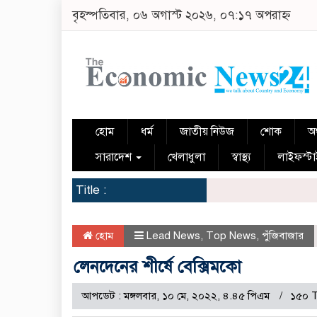
বৃহস্পতিবার, ০৬ অগাস্ট ২০২৬, ০৭:১৭ অপরাহ্ন
হোম
ধর্ম
জাতীয় নিউজ
শোক
অর
সারাদেশ
খেলাধুলা
স্বাস্থ্য
লাইফস্ট
Title :
হোম
Lead News
,
Top News
,
পুঁজিবাজার
লেনদেনের শীর্ষে বেক্সিমকো
আপডেট : মঙ্গলবার, ১০ মে, ২০২২, ৪.৪৫ পিএম
১৫০ 