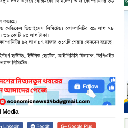
শীর্ষস্থান দখল করেছে বেক্সিমকো লিমিটেড। আজ কোম্পানিটির ৩৬
দল করেছে।
অ্যান্ড মেডিকেল ডিভাইসেস লিমিটেড। কোম্পানিটির ৩৯ লাখ ৭৮
ল্য ৩৬ কোটি ৮০ লাখ টাকা।
। কোম্পানিটির ৯২ লাখ ৯৭ হাজার ৩১৭টি শেয়ার লেনদেন হয়েছে।
ইস্টার্ণ হাউজিং, ইউনিক হোটেল, আইপিডিসি ফিন্যান্স, জিপিএইচ
িন্যান্স লিমিটেড।
l Media
Linkedin
Reddit
Google Plus