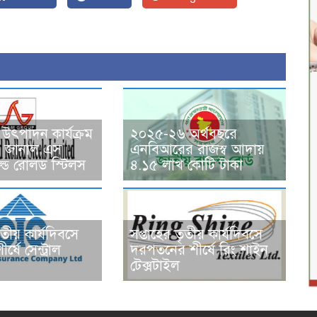
উৎপাদন কার্যক্রম
২০২৫-২৬ অর্থবছরে
ন্ধ, জানাল এস
এনবিআরের রাজস্ব আদায়
ড রোলড স্টিলস
৪.১৫ লাখ কোটি টাকা
ৃতীয় কার্যদিবসে
সপ্তাহের তৃতীয় কার্যদিবসে
র্ষে সেন্ট্রাল
দরপতনের শীর্ষে রিং শাইন
টেক্সটাইল