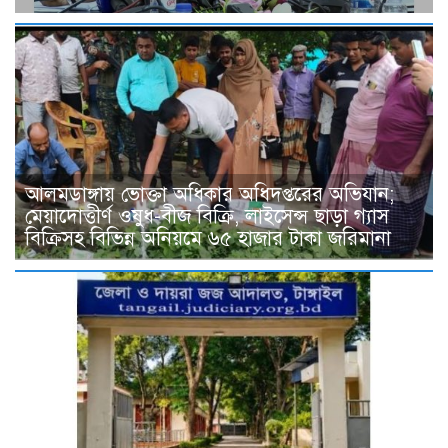
আলমডাঙ্গায় ভোক্তা অধিকার অধিদপ্তরের অভিযান;
মেয়াদোত্তীর্ণ ওষুধ-বীজ বিক্রি, লাইসেন্স ছাড়া গ্যাস
বিক্রিসহ বিভিন্ন অনিয়মে ৬৫ হাজার টাকা জরিমানা