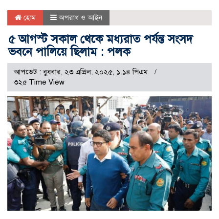
হোম
অপরাধ ও আইন
৫ আগস্ট সকাল থেকে মধ্যরাত পর্যন্ত সংসদ
ভবনে পালিয়ে ছিলাম : পলক
আপডেট : বুধবার, ২৩ এপ্রিল, ২০২৫, ১.১৪ পিএম
৩২৫ Time View