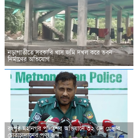
নড়াগাতীতে সরকারি খাস জমি দখল করে ভবন
নির্মাণের অভিযোগ
রংপুর মহানগর পুলিশের অভিযানে ৩২ জন গ্রেপ্তার,
চোরাচালানের পণ্য জব্দ