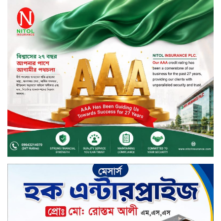
দীর্ঘস্থায়ী ৭,৫০০ এমএএইচ ব্যাটারি
এবং শক্তিশালী গরিলা গ্লাস ৭আই সুরক্ষা
নিয়ে শাওমি উন্মোচন করল নতুন রেডমি
১৭
২০২৫-২৬ অর্থবছরে এনবিআরের রাজস্ব
আদায় ৪.১৫ লাখ কোটি টাকা
সপ্তাহের তৃতীয় কার্যদিবসে লেনদেনের
শীর্ষে একমি পেস্টিসাইড
সপ্তাহের তৃতীয় কার্যদিবসে দরবৃদ্ধির
শীর্ষে সেন্ট্রাল ইন্সুরেন্স
সপ্তাহের তৃতীয় কার্যদিবসে দরপতনের
শীর্ষে রিং শাইন টেক্সটাইল