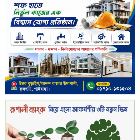
টাঙ্গাইলে জুলাই গণঅভ্যুত্থান দিবস
পালিত
জাতিসংঘের হিসাব ও সরকারি গেজেটের
বাইরে থাকা ৫৬৪ নিহতের পরিচয়
প্রকাশের দাবি বিসিআরএসের
চুয়াডাঙ্গায় পুষ্পস্তবক অর্পণ ও আলোচনা
সভার মধ্য দিয়ে জুলাই গণঅভ্যুত্থান
দিবস পালিত
৮ ব্র্যান্ডের ফর্সাকারী ক্রিমে বিপজ্জনক
মাত্রায় মার্কারি, সতর্ক করল বিএসটিআই
জুলাই গণঅভ্যুত্থান ছিল সর্বস্তরের
মানুষের আন্দোলন: মুহাম্মদ ইউনূস