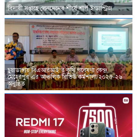
বিদায়ী সপ্তাহে লেনদেনের শীর্ষে শার্প ইন্ডাস্ট্রিজ
চুয়াডাঙ্গায় বিএআরআই’র কৃষি গবেষণা কেন্দ্র,
মেহেরপুর এর আঞ্চলিক রিভিউ কর্মশালা/২০২৫-২৬
অনুষ্ঠিত