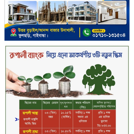
নিরাপদ ও স্বল্পব্যয়ে ক্যাশলেস লেনদেন
গড়তে কাজ করছে বাংলাদেশ ব্যাংক:
গভর্নর
জীবননগর সীমান্ত দিয়ে ভারতে অবৈধ
অনুপ্রবেশের সময় ৮ বাংলাদেশি নারী
আটক
মাধবপুর গৃহবধূর ঝুলন্ত মরদেহ উদ্ধার
করছে পুলিশ
চ্যানেল আইয়ের ‘আমরাই বাংলাদেশ’
টকশোতে সাইফুল ইসলাম সোহেল ও
চিত্রনায়ক ডিএ তায়েব
টাঙ্গাইলে নিহত বাস মালিকদের
পরিবারকে অনুদান ও সম্মাননা প্রদান