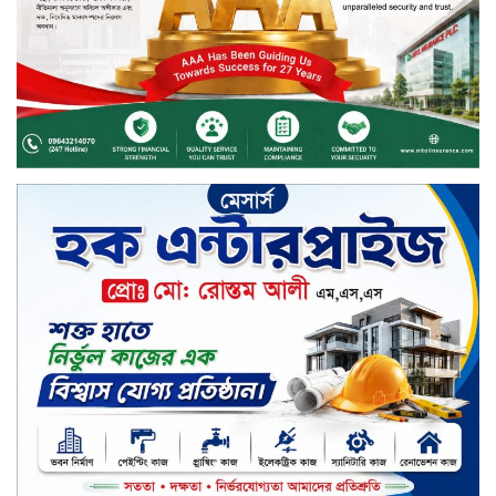
দীর্ঘস্থায়ী ৭,৫০০ এমএএইচ ব্যাটারি
এবং শক্তিশালী গরিলা গ্লাস ৭আই সুরক্ষা
নিয়ে শাওমি উন্মোচন করল নতুন রেডমি
১৭
খালেদা জিয়ার গাড়ীতে হামলাকারী
রুবেলের গোত্রীয় সন্ত্রাসীদের গ্রেফতারের
দাবি
ক্যাশলেস বাংলাদেশ বিনির্মাণে
ইসলামী ব্যাংকের উদ্যোগে বাংলা
কিউআর নিয়ে বিশিষ্ট আলেমদের সঙ্গে
মতবিনিময় সভা অনুষ্ঠিত
‘শেখ হাসিনা ডিসেম্বরে ফিরলে গণহত্যার
দায় নিয়ে কারাগারে যাবেন,’ আইনমন্ত্রী
মধ্যরাতে শাহজালাল বিমানবন্দরের
বলাকা লাউঞ্জে অগ্নিকাণ্ড