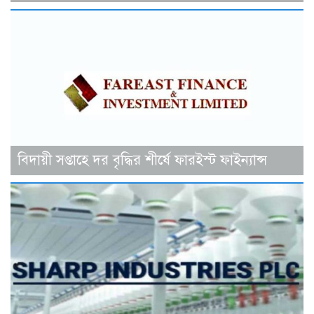
বিদায়ী সপ্তাহে দর বৃদ্ধির শীর্ষে ফারইস্ট ফাইন্যান্স