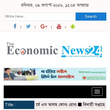
রবিবার, ০৯ অগাস্ট ২০২৬, ১২:০৪ অপরাহ্ন
Search
Toggle
naviga
তাহে দর পতনের শীর্ষে এস আলম কোল্ড রোল্ড
Title :
বিদায়ী সপ্তাহে দর বৃদ্ধি