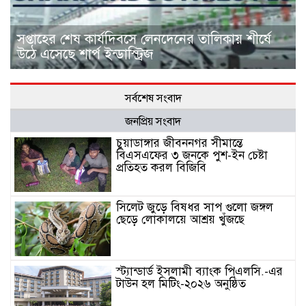
সপ্তাহের শেষ কার্যদিবসে লেনদেনের তালিকায় শীর্ষে
উঠে এসেছে শার্প ইন্ডাস্ট্রিজ
সর্বশেষ সংবাদ
জনপ্রিয় সংবাদ
চুয়াডাঙ্গার জীবননগর সীমান্তে
বিএসএফের ৩ জনকে পুশ-ইন চেষ্টা
প্রতিহত করল বিজিবি
সিলেট জুড়ে বিষধর সাপ গুলো জঙ্গল
ছেড়ে লোকালয়ে আশ্রয় খুঁজছে
স্ট্যান্ডার্ড ইসলামী ব্যাংক পিএলসি.-এর
টাউন হল মিটিং-২০২৬ অনুষ্ঠিত