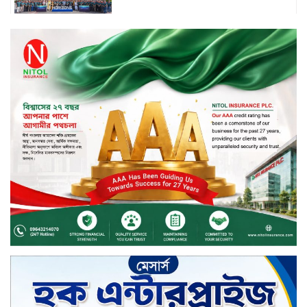
বিদায়ী সপ্তাহে দর পতনের শীর্ষে এস
আলম কোল্ড রোল্ড
বিদায়ী সপ্তাহে দর বৃদ্ধির শীর্ষে ফারইস্ট
ফাইন্যান্স
বিদায়ী সপ্তাহে লেনদেনের শীর্ষে শার্প
ইন্ডাস্ট্রিজ
চুয়াডাঙ্গায় বিএআরআই’র কৃষি গবেষণা
কেন্দ্র, মেহেরপুর এর আঞ্চলিক রিভিউ
কর্মশালা/২০২৫-২৬ অনুষ্ঠিত
মুসলিম নিকাহ রেজিস্ট্রার কল্যাণ
পরিষদের সম্মেলন অনুষ্ঠিত