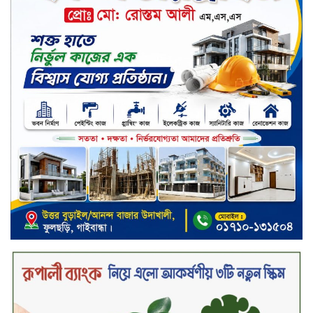
দীর্ঘস্থায়ী ৭,৫০০ এমএএইচ ব্যাটারি
এবং শক্তিশালী গরিলা গ্লাস ৭আই সুরক্ষা
নিয়ে শাওমি উন্মোচন করল নতুন রেডমি
১৭
খালেদা জিয়ার গাড়ীতে হামলাকারী
রুবেলের গোত্রীয় সন্ত্রাসীদের গ্রেফতারের
দাবি
ক্যাশলেস বাংলাদেশ বিনির্মাণে
ইসলামী ব্যাংকের উদ্যোগে বাংলা
কিউআর নিয়ে বিশিষ্ট আলেমদের সঙ্গে
মতবিনিময় সভা অনুষ্ঠিত
‘শেখ হাসিনা ডিসেম্বরে ফিরলে গণহত্যার
দায় নিয়ে কারাগারে যাবেন,’ আইনমন্ত্রী
মধ্যরাতে শাহজালাল বিমানবন্দরের