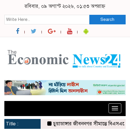
রবিবার, ০৯ অগাস্ট ২০২৬, ০১:৫৩ অপরাহ্ন
Search
Toggle
naviga
Title :
চুয়াডাঙ্গার জীবননগর সীমান্তে বিএসএফের ৩ জনক