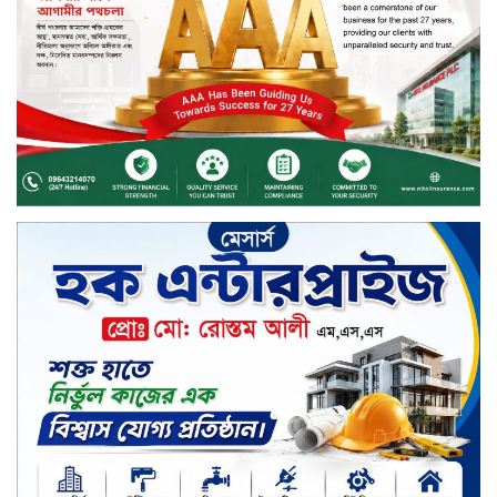
বিদায়ী সপ্তাহে লেনদেনের শীর্ষে শার্প
ইন্ডাস্ট্রিজ
চুয়াডাঙ্গায় বিএআরআই’র কৃষি গবেষণা
কেন্দ্র, মেহেরপুর এর আঞ্চলিক রিভিউ
কর্মশালা/২০২৫-২৬ অনুষ্ঠিত
মুসলিম নিকাহ রেজিস্ট্রার কল্যাণ
পরিষদের সম্মেলন অনুষ্ঠিত
দীর্ঘস্থায়ী ৭,৫০০ এমএএইচ ব্যাটারি
এবং শক্তিশালী গরিলা গ্লাস ৭আই সুরক্ষা
নিয়ে শাওমি উন্মোচন করল নতুন রেডমি
১৭
খালেদা জিয়ার গাড়ীতে হামলাকারী