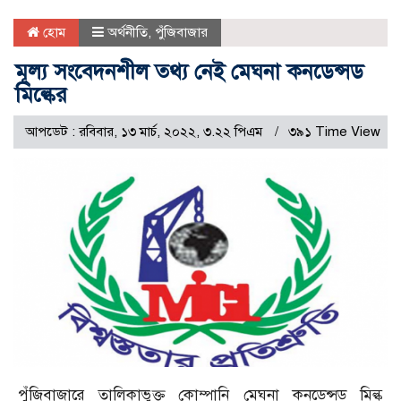
হোম
অর্থনীতি
,
পুঁজিবাজার
মূল্য সংবেদনশীল তথ্য নেই মেঘনা কনডেন্সড
মিল্কের
আপডেট : রবিবার, ১৩ মার্চ, ২০২২, ৩.২২ পিএম
৩৯১ Time View
পুঁজিবাজারে তালিকাভুক্ত কোম্পানি মেঘনা কনডেন্সড মিল্ক