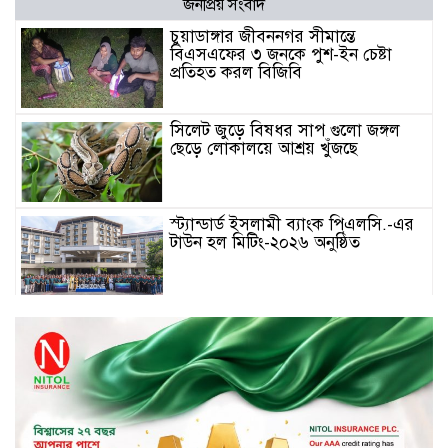
জনপ্রিয় সংবাদ
চুয়াডাঙ্গার জীবননগর সীমান্তে
বিএসএফের ৩ জনকে পুশ-ইন চেষ্টা
প্রতিহত করল বিজিবি
সিলেট জুড়ে বিষধর সাপ গুলো জঙ্গল
ছেড়ে লোকালয়ে আশ্রয় খুঁজছে
স্ট্যান্ডার্ড ইসলামী ব্যাংক পিএলসি.-এর
টাউন হল মিটিং-২০২৬ অনুষ্ঠিত
বিদায়ী সপ্তাহে দর পতনের শীর্ষে এস
আলম কোল্ড রোল্ড
বিদায়ী সপ্তাহে দর বৃদ্ধির শীর্ষে ফারইস্ট
ফাইন্যান্স