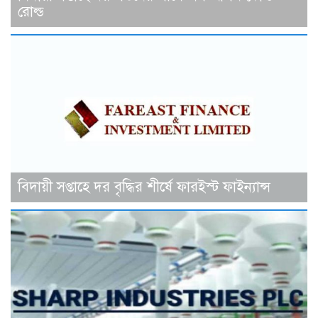
রোল্ড
বিদায়ী সপ্তাহে দর বৃদ্ধির শীর্ষে ফারইস্ট ফাইন্যান্স