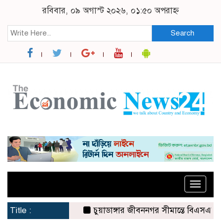
রবিবার, ০৯ অগাস্ট ২০২৬, ০১:৫০ অপরাহ্ন
Search
Toggle
naviga
Title :
চুয়াডাঙ্গার জীবননগর সীমান্তে বিএসএফের ৩ জন