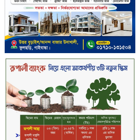
রুবেলের গোত্রীয় সন্ত্রাসীদের গ্রেফতারের
দাবি
ক্যাশলেস বাংলাদেশ বিনির্মাণে
ইসলামী ব্যাংকের উদ্যোগে বাংলা
কিউআর নিয়ে বিশিষ্ট আলেমদের সঙ্গে
মতবিনিময় সভা অনুষ্ঠিত
‘শেখ হাসিনা ডিসেম্বরে ফিরলে গণহত্যার
দায় নিয়ে কারাগারে যাবেন,’ আইনমন্ত্রী
মধ্যরাতে শাহজালাল বিমানবন্দরের
বলাকা লাউঞ্জে অগ্নিকাণ্ড
নিরাপদ ও স্বল্পব্যয়ে ক্যাশলেস লেনদেন
গড়তে কাজ করছে বাংলাদেশ ব্যাংক:
গভর্নর