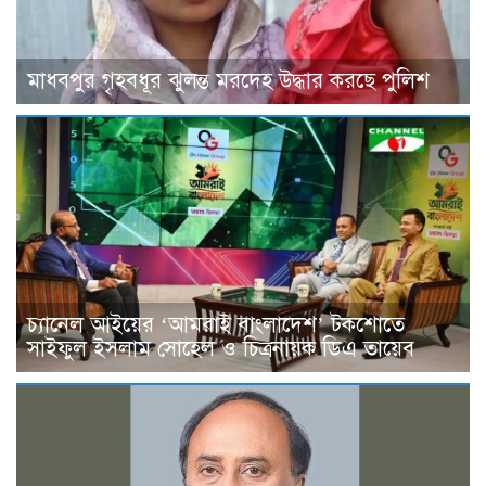
মাধবপুর গৃহবধূর ঝুলন্ত মরদেহ উদ্ধার করছে পুলিশ
চ্যানেল আইয়ের ‘আমরাই বাংলাদেশ’ টকশোতে
সাইফুল ইসলাম সোহেল ও চিত্রনায়ক ডিএ তায়েব