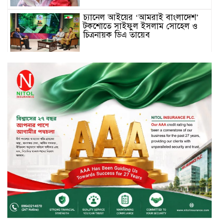
চ্যানেল আইয়ের ‘আমরাই বাংলাদেশ’
টকশোতে সাইফুল ইসলাম সোহেল ও
চিত্রনায়ক ডিএ তায়েব
টাঙ্গাইলে নিহত বাস মালিকদের
পরিবারকে অনুদান ও সম্মাননা প্রদান
টাঙ্গাইলে ভাষা কর্মশালা ও পুরষ্কার
বিতরণ
সড়ক নিরাপত্তায় বিশেষ অবদান রাখায়
নিসচা বিশেষ সম্মাননা পেলেন লায়ন গনি
মিয়া বাবুল
মার্কেন্টাইল ব্যাংকের নির্বাহী কমিটির
চেয়ারম্যান হলেন আনোয়ারুল হক