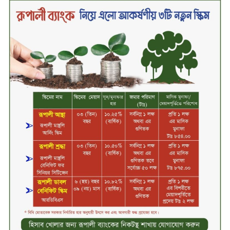
সবচেয়ে বিশ্বস্ত, টেকসই ও ক্যাশলেস
ব্যাংক হওয়ার লক্ষ্য নিয়ে ‘ভিশন ২০২৯’
উন্মোচন করল কমিউনিটি ব্যাংক
বাংলাদেশ পিএলসি
শিক্ষার্থীদের জন্য দারাজে এক্সক্লুসিভ
ডিসকাউন্ট নিয়ে আসছে রিয়েলমি
সি১০০এক্স
পরিবারের কাছে কিশোরের কান্নাজড়িত
কণ্ঠ শোনিয়ে ১২ লাখ টাকা মুক্তিপণ
দাবি, টাকা না পেয়ে শ্বাসরোধে হত্যা—
আলোচিত রাফিজ হত্যা মামলার অন্যতম
আসামি গাজীপুর থেকে গ্রেফতার
নড়াইলে বিএনপির ৬ নেতার
বহিষ্কারাদেশ প্রত্যাহার