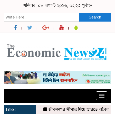
শনিবার, ০৮ অগাস্ট ২০২৬, ০২:২৩ পূর্বাহ্ন
Search
Toggle
naviga
Title :
জীবননগর সীমান্ত দিয়ে ভারতে অবৈধ অনুপ্রবে