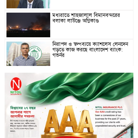
মধ্যরাতে শাহজালাল বিমানবন্দরের
বলাকা লাউঞ্জে অগ্নিকাণ্ড
নিরাপদ ও স্বল্পব্যয়ে ক্যাশলেস লেনদেন
গড়তে কাজ করছে বাংলাদেশ ব্যাংক:
গভর্নর
জীবননগর সীমান্ত দিয়ে ভারতে অবৈধ
অনুপ্রবেশের সময় ৮ বাংলাদেশি নারী
আটক
মাধবপুর গৃহবধূর ঝুলন্ত মরদেহ উদ্ধার
করছে পুলিশ
চ্যানেল আইয়ের ‘আমরাই বাংলাদেশ’
টকশোতে সাইফুল ইসলাম সোহেল ও