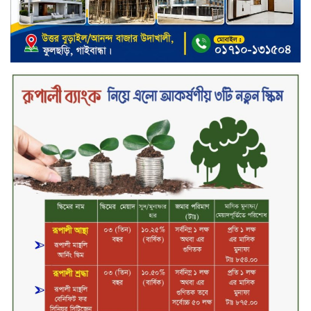
তালিকায় শীর্ষে উঠে এসেছে শার্প
ইন্ডাস্ট্রিজ
সপ্তাহের শেষ কার্যদিবসে দরপতনের
শীর্ষে সেনা ইন্স্যুরেন্স
সপ্তাহের শেষ কার্যদিবসে দরবৃদ্ধির শীর্ষে
নিটল ইন্স্যুরেন্স
সিলেটের ওসমানীনগরে দুই বাসের
মুখোমুখি সংঘর্ষে ৮ জন নিহত
২০২৯ সালের মধ্যে বাংলাদেশের
সবচেয়ে বিশ্বস্ত, টেকসই ও ক্যাশলেস
ব্যাংক হওয়ার লক্ষ্য নিয়ে ‘ভিশন ২০২৯’
উন্মোচন করল কমিউনিটি ব্যাংক
বাংলাদেশ পিএলসি