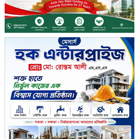
চিত্রনায়ক ডিএ তায়েব
টাঙ্গাইলে নিহত বাস মালিকদের
পরিবারকে অনুদান ও সম্মাননা প্রদান
টাঙ্গাইলে ভাষা কর্মশালা ও পুরষ্কার
বিতরণ
সড়ক নিরাপত্তায় বিশেষ অবদান রাখায়
নিসচা বিশেষ সম্মাননা পেলেন লায়ন গনি
মিয়া বাবুল
মার্কেন্টাইল ব্যাংকের নির্বাহী কমিটির
চেয়ারম্যান হলেন আনোয়ারুল হক
সপ্তাহের শেষ কার্যদিবসে লেনদেনের