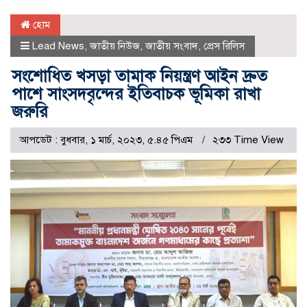
হোম
Lead News
,
জাতীয় নিউজ
,
জাতীয় সংবাদ
,
প্রেস রিলিস
সংশোধিত খসড়া তামাক নিয়ন্ত্রণ আইন দ্রুত
পাশে সাংসদবৃন্দের ইতিবাচক ভূমিকা রাখা
জরুরি
আপডেট : বুধবার, ১ মার্চ, ২০২৩, ৫.৪৫ পিএম
২৩৩ Time View