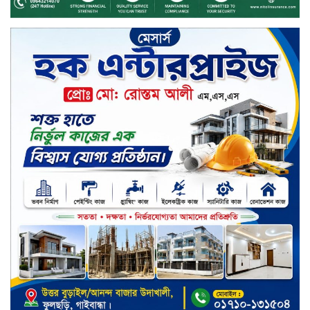
চেয়ারম্যান হলেন আনোয়ারুল হক
সপ্তাহের শেষ কার্যদিবসে লেনদেনের
তালিকায় শীর্ষে উঠে এসেছে শার্প
ইন্ডাস্ট্রিজ
সপ্তাহের শেষ কার্যদিবসে দরপতনের
শীর্ষে সেনা ইন্স্যুরেন্স
সপ্তাহের শেষ কার্যদিবসে দরবৃদ্ধির শীর্ষে
নিটল ইন্স্যুরেন্স
সিলেটের ওসমানীনগরে দুই বাসের
মুখোমুখি সংঘর্ষে ৮ জন নিহত