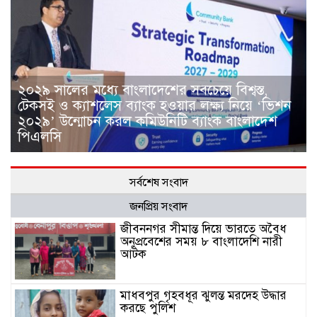
২০২৯ সালের মধ্যে বাংলাদেশের সবচেয়ে বিশ্বস্ত,
টেকসই ও ক্যাশলেস ব্যাংক হওয়ার লক্ষ্য নিয়ে ‘ভিশন
২০২৯’ উন্মোচন করল কমিউনিটি ব্যাংক বাংলাদেশ
পিএলসি
সর্বশেষ সংবাদ
জনপ্রিয় সংবাদ
জীবননগর সীমান্ত দিয়ে ভারতে অবৈধ
অনুপ্রবেশের সময় ৮ বাংলাদেশি নারী
আটক
মাধবপুর গৃহবধূর ঝুলন্ত মরদেহ উদ্ধার
করছে পুলিশ