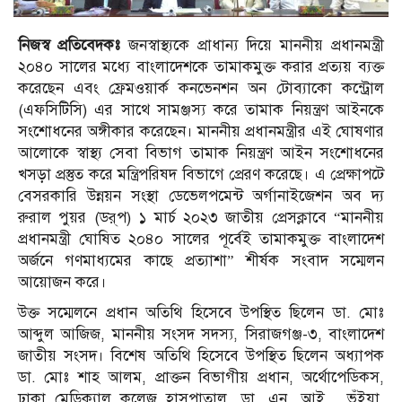
নিজস্ব প্রতিবেদকঃ
জনস্বাস্থ্যকে প্রাধান্য দিয়ে মাননীয় প্রধানমন্ত্রী
২০৪০ সালের মধ্যে বাংলাদেশকে তামাকমুক্ত করার প্রত্যয় ব্যক্ত
করেছেন এবং ফ্রেমওয়ার্ক কনভেনশন অন টোব্যাকো কন্ট্রোল
(এফসিটিসি) এর সাথে সামঞ্জস্য করে তামাক নিয়ন্ত্রণ আইনকে
সংশোধনের অঙ্গীকার করেছেন। মাননীয় প্রধানমন্ত্রীর এই ঘোষণার
আলোকে স্বাস্থ্য সেবা বিভাগ তামাক নিয়ন্ত্রণ আইন সংশোধনের
খসড়া প্রস্তুত করে মন্ত্রিপরিষদ বিভাগে প্রেরণ করেছে। এ প্রেক্ষাপটে
বেসরকারি উন্নয়ন সংস্থা ডেভেলপমেন্ট অর্গানাইজেশন অব দ্য
রুরাল পুয়র (ডর্‌প) ১ মার্চ ২০২৩ জাতীয় প্রেসক্লাবে “মাননীয়
প্রধানমন্ত্রী ঘোষিত ২০৪০ সালের পূর্বেই তামাকমুক্ত বাংলাদেশ
অর্জনে গণমাধ্যমের কাছে প্রত্যাশা” শীর্ষক সংবাদ সম্মেলন
আয়োজন করে।
উক্ত সম্মেলনে প্রধান অতিথি হিসেবে উপস্থিত ছিলেন ডা. মোঃ
আব্দুল আজিজ, মাননীয় সংসদ সদস্য, সিরাজগঞ্জ-৩, বাংলাদেশ
জাতীয় সংসদ। বিশেষ অতিথি হিসেবে উপস্থিত ছিলেন অধ্যাপক
ডা. মোঃ শাহ আলম, প্রাক্তন বিভাগীয় প্রধান, অর্থোপেডিকস,
ঢাকা মেডিক্যাল কলেজ হাসপাতাল, ডা. এন. আই. ভূঁইয়া,