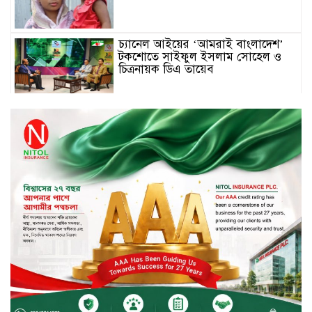
চ্যানেল আইয়ের ‘আমরাই বাংলাদেশ’
টকশোতে সাইফুল ইসলাম সোহেল ও
চিত্রনায়ক ডিএ তায়েব
টাঙ্গাইলে নিহত বাস মালিকদের
পরিবারকে অনুদান ও সম্মাননা প্রদান
টাঙ্গাইলে ভাষা কর্মশালা ও পুরষ্কার
বিতরণ
সড়ক নিরাপত্তায় বিশেষ অবদান রাখায়
নিসচা বিশেষ সম্মাননা পেলেন লায়ন গনি
মিয়া বাবুল
মার্কেন্টাইল ব্যাংকের নির্বাহী কমিটির