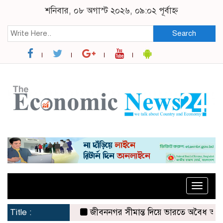
শনিবার, ০৮ অগাস্ট ২০২৬, ০৯:০২ পূর্বাহ্ন
Search
Toggle
naviga
Title :
জীবননগর সীমান্ত দিয়ে ভারতে অবৈধ অনুপ্রবেশের