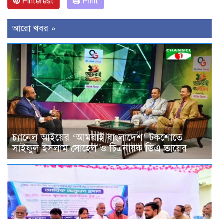
Pinterest
Print
আরো খবর »
চ্যানেল আইয়ের ‘আমরাই বাংলাদেশ’ টকশোতে
সাইফুল ইসলাম সোহেল ও চিত্রনায়ক ডিএ তায়েব