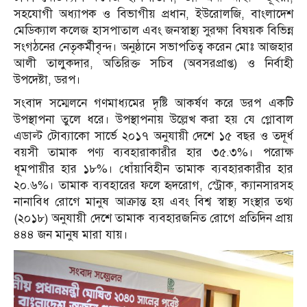
সহযোগী অধ্যাপক ও বিভাগীয় প্রধান, ইউরোলজি, বাংলাদেশ
মেডিক্যাল কলেজ হাসপাতাল এবং জনস্বাস্থ্য সুরক্ষা বিষয়ক বিভিন্ন
সংগঠনের নেতৃকর্মীবৃন্দ। অনুষ্ঠানে সভাপতিত্ব করেন মোঃ আজহার
আলী তালুকদার, অতিরিক্ত সচিব (অবসরপ্রাপ্ত) ও নির্বাহী
উপদেষ্টা, ডরপ।
সংবাদ সম্মেলনে গণমাধ্যমের দৃষ্টি আকর্ষণ করে ডরপ একটি
উপস্থাপনা তুলে ধরে। উপস্থাপনায় উল্লেখ করা হয় যে গ্লোবাল
এডাল্ট টোব্যাকো সার্ভে ২০১৭ অনুযায়ী দেশে ১৫ বছর ও তদূর্ধ
বয়সী তামাক পণ্য ব্যবহারাকারীর হার ৩৫.৩%। পরোক্ষ
ধূমপায়ীর হার ১৮%। ধোঁয়াবিহীন তামাক ব্যবহারকারীর হার
২০.৬%। তামাক ব্যবহারের ফলে হৃদরোগ, স্ট্রোক, ক্যানসারসহ
নানাবিধ রোগে মানুষ আক্রান্ত হয় এবং বিশ্ব স্বাস্থ্য সংস্থার তথ্য
(২০১৮) অনুযায়ী দেশে তামাক ব্যবহারজনিত রোগে প্রতিদিন প্রায়
৪৪৪ জন মানুষ মারা যায়।