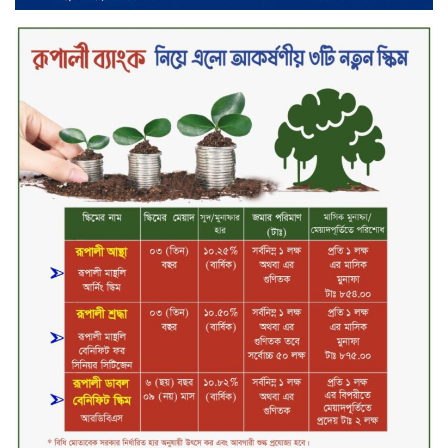
২০২৯ সালের মধ্যে বাংলাদেশের
সবচেয়ে বিশ্বস্ত, টেকসই ও ক্যাশলেস
ব্যাংক হওয়ার লক্ষ্য নিয়ে ‘ভিশন ২০২৯’
উন্মোচন করল কমিউনিটি ব্যাংক
বাংলাদেশ পিএলসি
শিক্ষার্থীদের জন্য দারাজে এক্সক্লুসিভ
ডিসকাউন্ট নিয়ে আসছে রিয়েলমি
সি১০০এক্স
পরিবারের কাছে কিশোরের কান্নাজড়িত
কণ্ঠ শোনিয়ে ১২ লাখ টাকা মুক্তিপণ
দাবি, টাকা না পেয়ে শ্বাসরোধে হত্যা—
আলোচিত রাফিজ হত্যা মামলার অন্যতম
আসামি গাজীপুর থেকে গ্রেফতার
নড়াইলে বিএনপির ৬ নেতার
বহিষ্কারাদেশ প্রত্যাহার